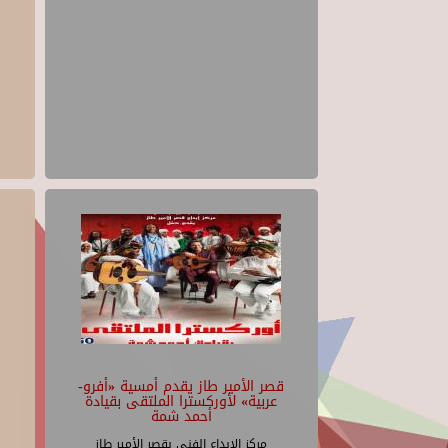
قصر الأمير طاز يقدم أمسية «أفرو-
عربية» لأوركسترا الملتقى بقيادة
أحمد شمة
مركز الإبداع الفنى بقصر الأمير طاز