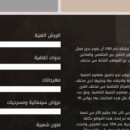
الورش الفنية
استطاع صندوق التنمية الثقافية على مدى خمسة وثلاثون عاماً منذ إنشائه عام 1989 أن يقوم بدور فعال
ر الخلاق بين المثقفين والفنانين
ندوات ثقافية
ف عن المواهب الشابة فى مختلف
وقت نحو تحقيق مفهوم التنمية
مهرجانات
ة والارتقاء بها ونشرها لدى مختلف
لمراكز الثقافية فى مختلف القرى
مفهوم التنمية الثقافية. وبلغ عدد
المكتبات التى أنشأها الصندوق فى أماكن لم يكن من المتصور إقامة مثل هذه المكتبات بها حوالى 90
عروض سينمائية ومسرحيات
فنى كان لها عظيم الأثر فى تنمية
ه تم إمداد هذه المواقع بكافة
فنون شعبية
المتطلبات التى تكفل لها أداء دورها الثقافى والفنى. وقد بدأت التجربة عام 1996 ببيت الهراوى وامتدت