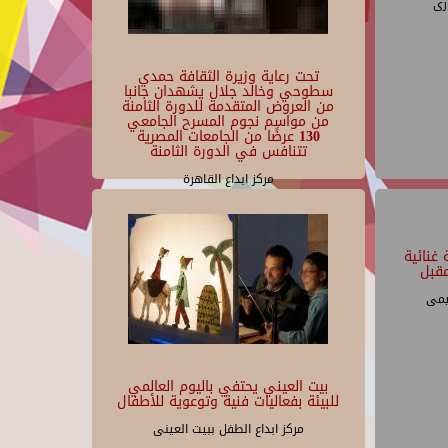
رى
تحت رعاية وزيرة الثقافة حمدي
سطوحي وخالد جلال يشهدان جانبا
من العروض المتقدمة للدورة الثامنة
من مواسم نجوم المسرح الجامعي
130 عرضًا من الجامعات المصرية
تتنافس في الدورة الثامنة
مركز ابداع القاهرة
غنائية
قبل
يمى
بيت العيني يحتفي باليوم العالمي
للبيئة بفعاليات فنية وتوعوية للأطفال
مركز ابداع الطفل ببيت العينى