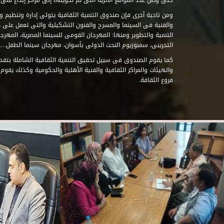
حتى وصل عدد المواقع الأثرية التى تم تحويلها إلى مراكز إبداع فنى تابعة للصند
ومن ناحية أخرى فإن صندوق التنمية الثقافية يتولى إدارة وتنظيم ود
والفنية فى السينما والمسرح والفنون التشكيلية والتى تعمل على 
التنمية والتطوير ومنها: المهرجان القومى للسينما المصرية، المهر
التجريبى، سمبوزيوم النحت الدولى بأسوان، مهرجان سينما الطفل.....
كما يقوم الصندوق فى سبيل تحقيق التنمية الثقافية الشاملة بتقدي
والهيئات والمراكز الثقافية والفنية الأهلية والحكومية وكذلك يقوم
فروع الثقافة.