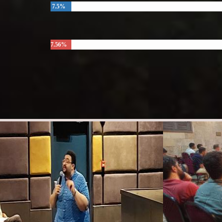
7.5%
7.56%