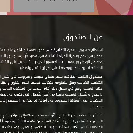
عن الصندوق
ومؤثر فى دعم وتنمية الحياة الثقافية فى مصر، وأن يمد جسور التحاو
بعضهم البعض وبينهم وبين الجمهور العريض ..كما عمل على الكش
المحافظات ودعمها ووضعها على طريق التميز والإبداع.
فصندوق التنمية الثقافية يسير بخطى سريعة ومدروسة فى نفس ال
الثقافية الشاملة وفق منظومة متكاملة تهدف لدعم الفنون والثقاف
فئات الشعب. وهو فى سبيل ذلك أقام العديد من المكتبات العامة وا
والنجوع والأحياء الشعبية وهذا من أهم الأعمال التى تضرب فى عمق 
مكتبة .
كما أن فلسفة تحويل المواقع الأثرية –بعد ترميمها–إلى مراكز إبداع 
المستوى الثقافى لجموع السكان المحيطين بهذه المراكز وخصوصاً أن