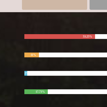
53.25%
11%
2%
17.73%