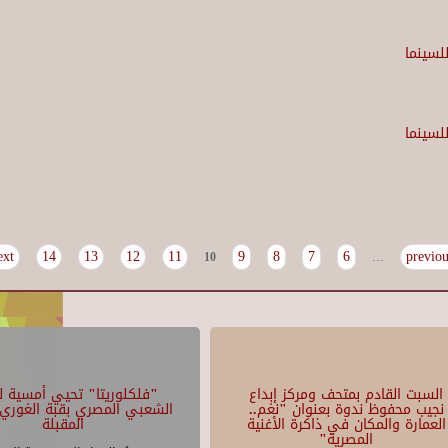
لسينما
لسينما
xt ›
14
13
12
11
9
8
7
6
10
…
السبت القادم بمتحف ومركز إبداع
"فلكلوريتا" تحيي أمسية لل
نجيب محفوظ ندوة بعنوان "نغم..
الشعبي المصري بقبة الغوري 
العمارة والمكان في ذاكرة الأغنية
المقبلة
المصرية"