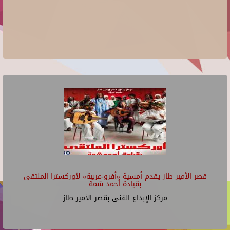
قصر الأمير طاز يقدم أمسية «أفرو-عربية» لأوركسترا الملتقى
بقيادة أحمد شمة
مركز الإبداع الفنى بقصر الأمير طاز