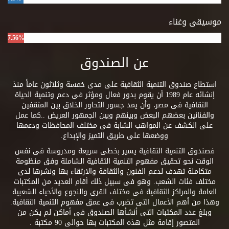
موسيقى وغناء
7.56%
عن الصندوق
استطاع صندوق التنمية الثقافية على مدى خمسة وثلاثون عاماً منذ
إنشائه عام 1989 أن يقوم بدور فعال ومؤثر فى دعم وتنمية الحياة
الثقافية فى مصر، وأن يمد جسور التحاور الخلاق بين المثقفين
والفنانين بعضهم البعض وبينهم وبين الجمهور العريض ..كما عمل
على الكشف عن المواهب الشابة فى مختلف المحافظات ودعمها
ووضعها على طريق التميز والإبداع.
فصندوق التنمية الثقافية يسير بخطى سريعة ومدروسة فى نفس
الوقت نحو تحقيق مفهوم التنمية الثقافية الشاملة وفق منظومة
متكاملة تهدف لدعم الفنون والثقافة والارتقاء بها ونشرها لدى
مختلف فئات الشعب. وهو فى سبيل ذلك أقام العديد من المكتبات
العامة والمراكز الثقافية فى مختلف القرى والنجوع والأحياء الشعبية
وهذا من أهم الأعمال التى تضرب فى عمق مفهوم التنمية الثقافية.
وبلغ عدد المكتبات التى أنشأها الصندوق فى أماكن لم يكن من
المتصور إقامة مثل هذه المكتبات بها حوالى 90 مكتبة .