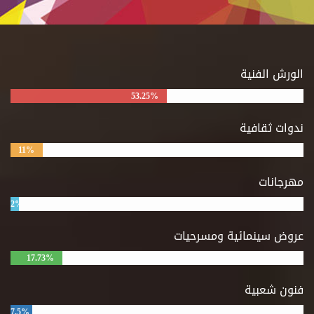
الورش الفنية
53.25%
ندوات ثقافية
11%
مهرجانات
2%
عروض سينمائية ومسرحيات
17.73%
فنون شعبية
7.5%