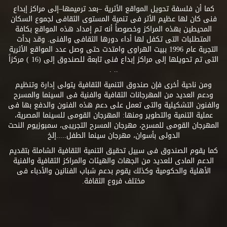
كما أن فلسفة تحويل المواقع الأثرية –بعد ترميمها–إلى مراكز إبداع
فنى كان لها عظيم الأثر فى تنمية المستوى الثقافى لجموع السكان
المحيطين بهذه المراكز وخصوصاً أنه تم إمداد هذه المواقع بكافة
المتطلبات التى تكفل لها أداء دورها الثقافى والفنى. وقد بدأت
التجربة عام 1996 ببيت الهراوى وامتدت حتى وصل عدد المواقع الأثرية
التى تم تحويلها إلى مراكز إبداع فنى تابعة للصندوق إلى (16 ) مركزاً
.. .
ومن ناحية أخرى فإن صندوق التنمية الثقافية يتولى إدارة وتنظيم
ودعم العديد من المهرجانات الثقافية والفنية فى السينما والمسرح
والفنون التشكيلية والتى تعمل على دعم هذه الفنون والدفع بها فى
عملية التنمية والتطوير ومنها: المهرجان القومى للسينما المصرية،
المهرجان القومى للمسرح، مهرجان المسرح التجريبى، سمبوزيوم النحت
الدولى بأسوان، مهرجان سينما الطفل.....إلخ
كما يقوم الصندوق فى سبيل تحقيق التنمية الثقافية الشاملة بتقديم
الدعم المادى للعديد من الجهات والهيئات والمراكز الثقافية والفنية
الأهلية والحكومية وكذلك يقوم بدعم شباب الفنانين والأدباء فى
مختلف فروع الثقافة.