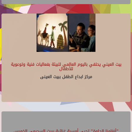
بيت العيني يحتفي باليوم العالمي للبيئة بفعاليات فنية وتوعوية
للأطفال
مركز ابداع الطفل ببيت العينى
"أنغامنا الحلوة" تحيي أمسية غنائية ببيت السحيمي الخميس