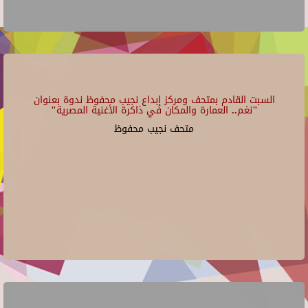
السبت القادم بمتحف ومركز إبداع نجيب محفوظ ندوة بعنوان
"نغم.. العمارة والمكان في ذاكرة الأغنية المصرية"
متحف نجيب محفوظ