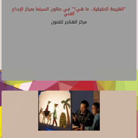
"الهزيمة الحقيقية.. ما هي؟" في صالون السينما بمركز الإبداع
الفني
مركز الهناجر للفنون