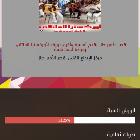
قصر الأمير طاز يقدم أمسية «أفرو-عربية» لأوركسترا الملتقى
بقيادة أحمد شمة
مركز الإبداع الفنى بقصر الأمير طاز
الورش الفنية
53.25%
ندوات ثقافية