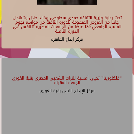
تحت رعاية وزيرة الثقافة حمدي سطوحي وخالد جلال يشهدان
جانبا من العروض المتقدمة للدورة الثامنة من مواسم نجوم
المسرح الجامعي 130 عرضًا من الجامعات المصرية تتنافس في
الدورة الثامنة
مركز ابداع القاهرة
"فلكلوريتا" تحيي أمسية للتراث الشعبي المصري بقبة الغوري
الجمعة المقبلة
مركز الإبداع الفنى بقبة الغورى