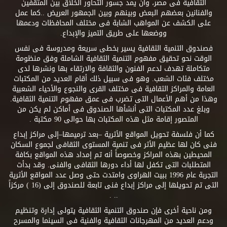
الثقافية فى مصر، وأن يمد جسور التحاور الخلاق بين المثقفين
والفنانين بعضهم البعض وبينهم وبين الجمهور العريض ..كما عمل
على الكشف عن المواهب الشابة فى مختلف المحافظات ودعمها
ووضعها على طريق التميز والإبداع.
فصندوق التنمية الثقافية يسير بخطى سريعة ومدروسة فى نفس
الوقت نحو تحقيق مفهوم التنمية الثقافية الشاملة وفق منظومة
متكاملة تهدف لدعم الفنون والثقافة والارتقاء بها ونشرها لدى
مختلف فئات الشعب. وهو فى سبيل ذلك أقام العديد من المكتبات
العامة والمراكز الثقافية فى مختلف القرى والنجوع والأحياء الشعبية
وهذا من أهم الأعمال التى تضرب فى عمق مفهوم التنمية الثقافية.
وبلغ عدد المكتبات التى أنشأها الصندوق فى أماكن لم يكن من
المتصور إقامة مثل هذه المكتبات بها حوالى 90 مكتبة .
كما أن فلسفة تحويل المواقع الأثرية –بعد ترميمها–إلى مراكز إبداع
فنى كان لها عظيم الأثر فى تنمية المستوى الثقافى لجموع السكان
المحيطين بهذه المراكز وخصوصاً أنه تم إمداد هذه المواقع بكافة
المتطلبات التى تكفل لها أداء دورها الثقافى والفنى. وقد بدأت
التجربة عام 1996 ببيت الهراوى وامتدت حتى وصل عدد المواقع الأثرية
التى تم تحويلها إلى مراكز إبداع فنى تابعة للصندوق إلى (16 ) مركزاً
.. .
ومن ناحية أخرى فإن صندوق التنمية الثقافية يتولى إدارة وتنظيم
ودعم العديد من المهرجانات الثقافية والفنية فى السينما والمسرح