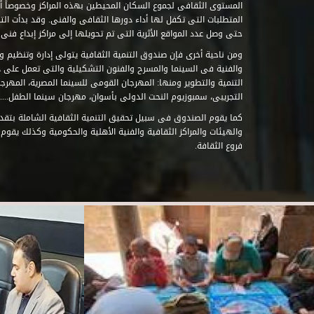
المستوى الثقافى لجموع السكان المحيطين بهذه المراكز وخصوصاً أن
حتى وصل عدد المواقع الأثرية التى تم تحويلها إلى مراكز إبداع فنى تابعة للصند
ومن ناحية أخرى فإن صندوق التنمية الثقافية يتولى إدارة وتنظيم ود
والفنية فى السينما والمسرح والفنون التشكيلية والتى تعمل على 
التنمية والتطوير ومنها: المهرجان القومى للسينما المصرية، المهر
التجريبى، سمبوزيوم النحت الدولى بأسوان، مهرجان سينما الطفل.....
كما يقوم الصندوق فى سبيل تحقيق التنمية الثقافية الشاملة بتقدي
والهيئات والمراكز الثقافية والفنية الأهلية والحكومية وكذلك يقوم
فروع الثقافة.