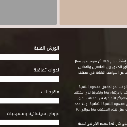
الورش الفنية
استطاع صندوق التنمية الثقافية على مدى خمسة وثلاثون عاماً منذ إنشائه عام 1989 أن يقوم بدور فعال
ر الخلاق بين المثقفين والفنانين
ندوات ثقافية
ف عن المواهب الشابة فى مختلف
وقت نحو تحقيق مفهوم التنمية
مهرجانات
ة والارتقاء بها ونشرها لدى مختلف
لمراكز الثقافية فى مختلف القرى
مفهوم التنمية الثقافية. وبلغ عدد
المكتبات التى أنشأها الصندوق فى أماكن لم يكن من المتصور إقامة مثل هذه المكتبات بها حوالى 90
عروض سينمائية ومسرحيات
فنى كان لها عظيم الأثر فى تنمية