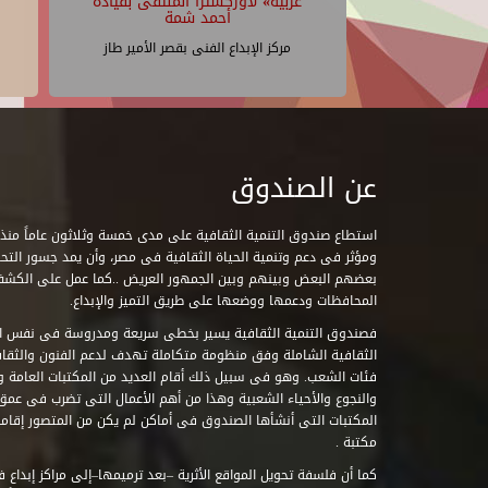
عربية» لأوركسترا الملتقى بقيادة
أحمد شمة
مركز الإبداع الفنى بقصر الأمير طاز
عن الصندوق
ومؤثر فى دعم وتنمية الحياة الثقافية فى مصر، وأن يمد جسور التحاو
بعضهم البعض وبينهم وبين الجمهور العريض ..كما عمل على الكش
المحافظات ودعمها ووضعها على طريق التميز والإبداع.
فصندوق التنمية الثقافية يسير بخطى سريعة ومدروسة فى نفس ال
الثقافية الشاملة وفق منظومة متكاملة تهدف لدعم الفنون والثقاف
فئات الشعب. وهو فى سبيل ذلك أقام العديد من المكتبات العامة وا
والنجوع والأحياء الشعبية وهذا من أهم الأعمال التى تضرب فى عمق 
مكتبة .
كما أن فلسفة تحويل المواقع الأثرية –بعد ترميمها–إلى مراكز إبداع 