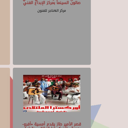
صالون السينما بمركز الإبداع الفني
مركز الهناجر للفنون
قصر الأمير طاز يقدم أمسية «أفرو-