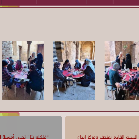
السبت القادم بمتحف ومركز إبداع
"فلكلوريتا" تحيي أمسية لل