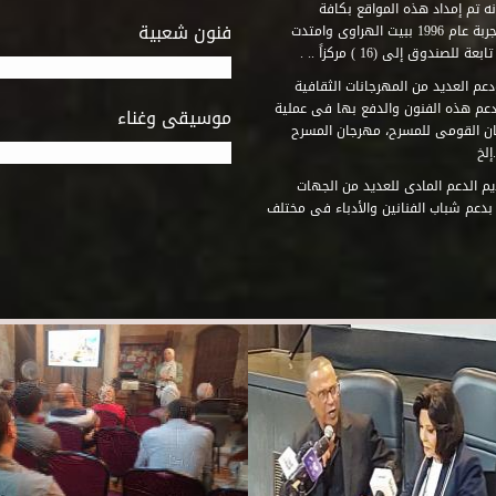
ه تم إمداد هذه المواقع بكافة
فنون شعبية
المتطلبات التى تكفل لها أداء دورها الثقافى والفنى. وقد بدأت التجربة عام 1996 ببيت الهراوى وامتدت
وق إلى (16 ) مركزاً .. .
عم العديد من المهرجانات الثقافية
دعم هذه الفنون والدفع بها فى عملية
موسيقى وغناء
جان القومى للمسرح، مهرجان المسرح
إلخ
م الدعم المادى للعديد من الجهات
 بدعم شباب الفنانين والأدباء فى مختلف