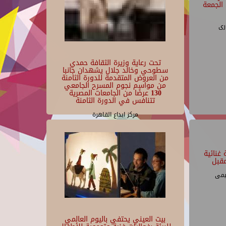
الجمعة
رى
تحت رعاية وزيرة الثقافة حمدي
سطوحي وخالد جلال يشهدان جانبا
من العروض المتقدمة للدورة الثامنة
من مواسم نجوم المسرح الجامعي
130 عرضًا من الجامعات المصرية
تتنافس في الدورة الثامنة
مركز ابداع القاهرة
غنائية
قبل
يمى
بيت العيني يحتفي باليوم العالمي