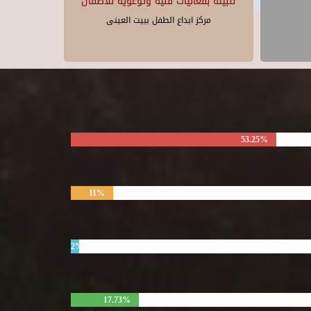
للبيئة بفعاليات فنية وتوعوية للأطفال
مركز ابداع الطفل ببيت العينى
53.25%
11%
2%
17.73%