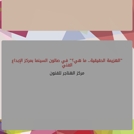
"الهزيمة الحقيقية.. ما هي؟" في صالون السينما بمركز الإبداع
الفني
مركز الهناجر للفنون