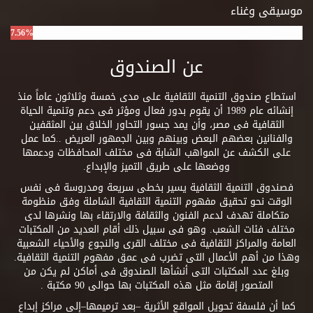
موسيقى وغناء
7.56%
عن الصندوق
استطاع صندوق التنمية الثقافية على مدى خمسة وثلاثون عاماً منذ
إنشائه عام 1989 أن يقوم بدور فعال ومؤثر فى دعم وتنمية الحياة
الثقافية فى مصر، وأن يمد جسور التحاور الخلاق بين المثقفين
والفنانين بعضهم البعض وبينهم وبين الجمهور العريض ..كما عمل
على الكشف عن المواهب الشابة فى مختلف المحافظات ودعمها
ووضعها على طريق التميز والإبداع.
فصندوق التنمية الثقافية يسير بخطى سريعة ومدروسة فى نفس
الوقت نحو تحقيق مفهوم التنمية الثقافية الشاملة وفق منظومة
متكاملة تهدف لدعم الفنون والثقافة والارتقاء بها ونشرها لدى
مختلف فئات الشعب. وهو فى سبيل ذلك أقام العديد من المكتبات
العامة والمراكز الثقافية فى مختلف القرى والنجوع والأحياء الشعبية
وهذا من أهم الأعمال التى تضرب فى عمق مفهوم التنمية الثقافية.
وبلغ عدد المكتبات التى أنشأها الصندوق فى أماكن لم يكن من
المتصور إقامة مثل هذه المكتبات بها حوالى 90 مكتبة .
كما أن فلسفة تحويل المواقع الأثرية –بعد ترميمها–إلى مراكز إبداع