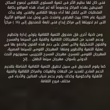
فنى كان لها عظيم الأثر فى تنمية المستوى الثقافى لجموع السكان
المحيطين بهذه المراكز وخصوصاً أنه تم إمداد هذه المواقع بكافة
المتطلبات التى تكفل لها أداء دورها الثقافى والفنى. وقد بدأت
التجربة عام 1996 ببيت الهراوى وامتدت حتى وصل عدد المواقع الأثرية
التى تم تحويلها إلى مراكز إبداع فنى تابعة للصندوق إلى (16 ) مركزاً
.. .
ومن ناحية أخرى فإن صندوق التنمية الثقافية يتولى إدارة وتنظيم
ودعم العديد من المهرجانات الثقافية والفنية فى السينما والمسرح
والفنون التشكيلية والتى تعمل على دعم هذه الفنون والدفع بها فى
عملية التنمية والتطوير ومنها: المهرجان القومى للسينما المصرية،
المهرجان القومى للمسرح، مهرجان المسرح التجريبى، سمبوزيوم النحت
الدولى بأسوان، مهرجان سينما الطفل.....إلخ
كما يقوم الصندوق فى سبيل تحقيق التنمية الثقافية الشاملة بتقديم
الدعم المادى للعديد من الجهات والهيئات والمراكز الثقافية والفنية
الأهلية والحكومية وكذلك يقوم بدعم شباب الفنانين والأدباء فى
مختلف فروع الثقافة.