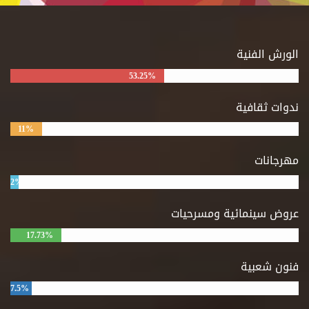
الورش الفنية
53.25%
ندوات ثقافية
11%
مهرجانات
2%
عروض سينمائية ومسرحيات
17.73%
فنون شعبية
7.5%