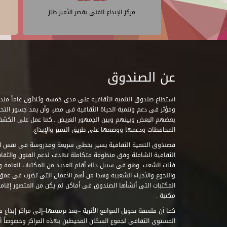
مركز الإبداع الفنى بقصر الأمير طاز
عن الصندوق
ومؤثر فى دعم وتنمية الحياة الثقافية فى مصر، وأن يمد جسور التحاو
بعضهم البعض وبينهم وبين الجمهور العريض ..كما عمل على الكش
المحافظات ودعمها ووضعها على طريق التميز والإبداع.
فصندوق التنمية الثقافية يسير بخطى سريعة ومدروسة فى نفس ال
الثقافية الشاملة وفق منظومة متكاملة تهدف لدعم الفنون والثقاف
فئات الشعب. وهو فى سبيل ذلك أقام العديد من المكتبات العامة وا
والنجوع والأحياء الشعبية وهذا من أهم الأعمال التى تضرب فى عمق 
مكتبة .
كما أن فلسفة تحويل المواقع الأثرية –بعد ترميمها–إلى مراكز إبداع 
المستوى الثقافى لجموع السكان المحيطين بهذه المراكز وخصوصاً أن