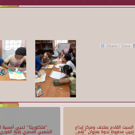
السبت القادم بمتحف ومركز إبداع
"فلكلوريتا" تحيي أمسية لل
نجيب محفوظ ندوة بعنوان "نغم..
الشعبي المصري بقبة الغوري 