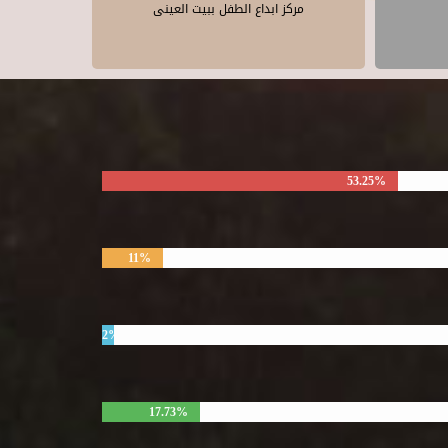
مركز ابداع الطفل ببيت العينى
53.25%
11%
2%
17.73%