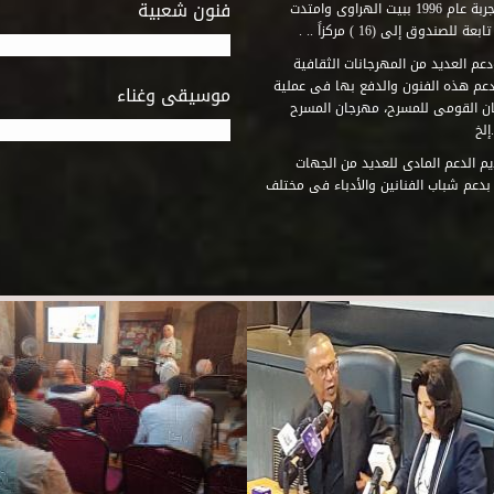
فنون شعبية
المتطلبات التى تكفل لها أداء دورها الثقافى والفنى. وقد بدأت التجربة عام 1996 ببيت الهراوى وامتدت
وق إلى (16 ) مركزاً .. .
عم العديد من المهرجانات الثقافية
دعم هذه الفنون والدفع بها فى عملية
موسيقى وغناء
جان القومى للمسرح، مهرجان المسرح
إلخ
م الدعم المادى للعديد من الجهات
 بدعم شباب الفنانين والأدباء فى مختلف