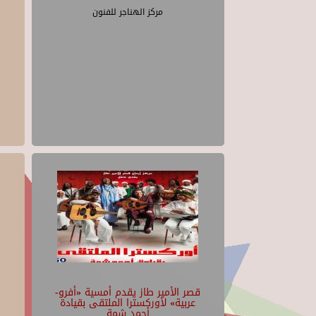
مركز الهناجر للفنون
قصر الأمير طاز يقدم أمسية «أفرو-
عربية» لأوركسترا الملتقى بقيادة
أحمد شمة