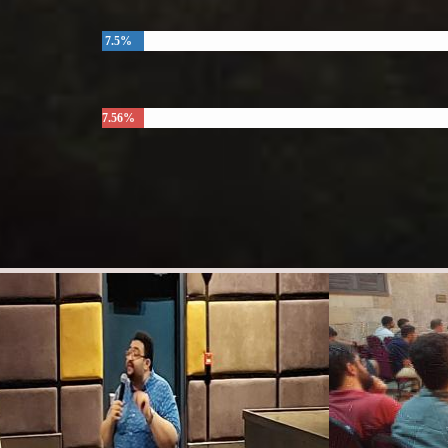
7.5%
7.56%