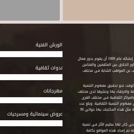
الورش الفنية
استطاع صندوق التنمية الثقافية على مدى خمسة وثلاثون عاماً منذ إنشائه عام 1989 أن يقوم بدور فعال
ر الخلاق بين المثقفين والفنانين
ندوات ثقافية
ف عن المواهب الشابة فى مختلف
وقت نحو تحقيق مفهوم التنمية
مهرجانات
ة والارتقاء بها ونشرها لدى مختلف
لمراكز الثقافية فى مختلف القرى
مفهوم التنمية الثقافية. وبلغ عدد
المكتبات التى أنشأها الصندوق فى أماكن لم يكن من المتصور إقامة مثل هذه المكتبات بها حوالى 90
عروض سينمائية ومسرحيات
فنى كان لها عظيم الأثر فى تنمية
ه تم إمداد هذه المواقع بكافة