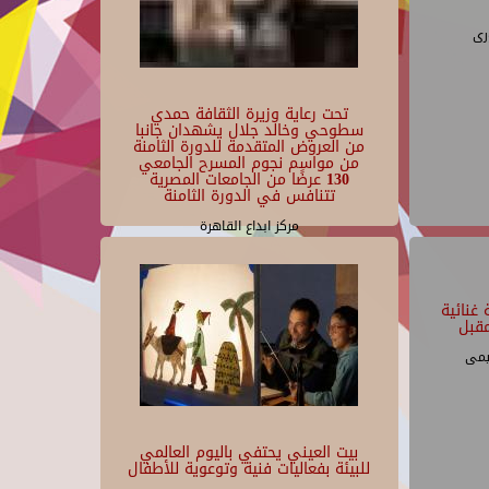
رى
تحت رعاية وزيرة الثقافة حمدي
سطوحي وخالد جلال يشهدان جانبا
من العروض المتقدمة للدورة الثامنة
من مواسم نجوم المسرح الجامعي
130 عرضًا من الجامعات المصرية
تتنافس في الدورة الثامنة
مركز ابداع القاهرة
غنائية
قبل
يمى
بيت العيني يحتفي باليوم العالمي
للبيئة بفعاليات فنية وتوعوية للأطفال