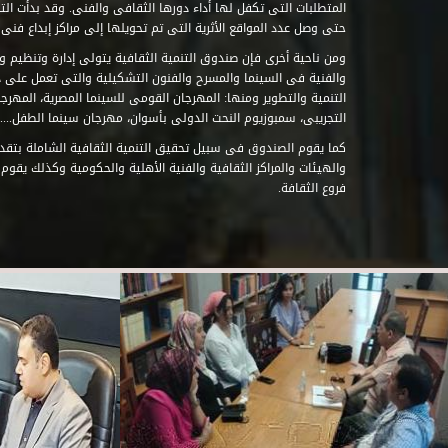
حتى وصل عدد المواقع الأثرية التى تم تحويلها إلى مراكز إبداع فنى تابعة للصند
ومن ناحية أخرى فإن صندوق التنمية الثقافية يتولى إدارة وتنظيم ود
والفنية فى السينما والمسرح والفنون التشكيلية والتى تعمل على 
التنمية والتطوير ومنها: المهرجان القومى للسينما المصرية، المهر
التجريبى، سمبوزيوم النحت الدولى بأسوان، مهرجان سينما الطفل.....
كما يقوم الصندوق فى سبيل تحقيق التنمية الثقافية الشاملة بتقدي
والهيئات والمراكز الثقافية والفنية الأهلية والحكومية وكذلك يقوم
فروع الثقافة.