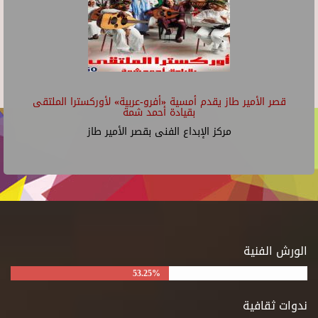
قصر الأمير طاز يقدم أمسية «أفرو-عربية» لأوركسترا الملتقى
بقيادة أحمد شمة
مركز الإبداع الفنى بقصر الأمير طاز
الورش الفنية
53.25%
ندوات ثقافية