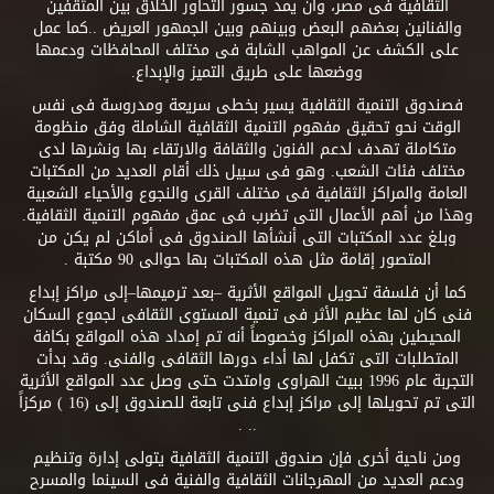
الثقافية فى مصر، وأن يمد جسور التحاور الخلاق بين المثقفين
والفنانين بعضهم البعض وبينهم وبين الجمهور العريض ..كما عمل
على الكشف عن المواهب الشابة فى مختلف المحافظات ودعمها
ووضعها على طريق التميز والإبداع.
فصندوق التنمية الثقافية يسير بخطى سريعة ومدروسة فى نفس
الوقت نحو تحقيق مفهوم التنمية الثقافية الشاملة وفق منظومة
متكاملة تهدف لدعم الفنون والثقافة والارتقاء بها ونشرها لدى
مختلف فئات الشعب. وهو فى سبيل ذلك أقام العديد من المكتبات
العامة والمراكز الثقافية فى مختلف القرى والنجوع والأحياء الشعبية
وهذا من أهم الأعمال التى تضرب فى عمق مفهوم التنمية الثقافية.
وبلغ عدد المكتبات التى أنشأها الصندوق فى أماكن لم يكن من
المتصور إقامة مثل هذه المكتبات بها حوالى 90 مكتبة .
كما أن فلسفة تحويل المواقع الأثرية –بعد ترميمها–إلى مراكز إبداع
فنى كان لها عظيم الأثر فى تنمية المستوى الثقافى لجموع السكان
المحيطين بهذه المراكز وخصوصاً أنه تم إمداد هذه المواقع بكافة
المتطلبات التى تكفل لها أداء دورها الثقافى والفنى. وقد بدأت
التجربة عام 1996 ببيت الهراوى وامتدت حتى وصل عدد المواقع الأثرية
التى تم تحويلها إلى مراكز إبداع فنى تابعة للصندوق إلى (16 ) مركزاً
.. .
ومن ناحية أخرى فإن صندوق التنمية الثقافية يتولى إدارة وتنظيم
ودعم العديد من المهرجانات الثقافية والفنية فى السينما والمسرح