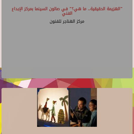
"الهزيمة الحقيقية.. ما هي؟" في صالون السينما بمركز الإبداع
الفني
مركز الهناجر للفنون