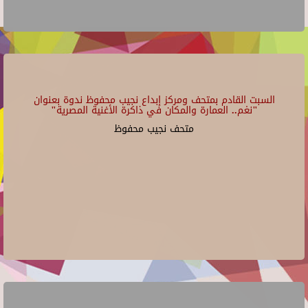
السبت القادم بمتحف ومركز إبداع نجيب محفوظ ندوة بعنوان
"نغم.. العمارة والمكان في ذاكرة الأغنية المصرية"
متحف نجيب محفوظ