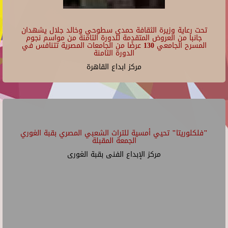
تحت رعاية وزيرة الثقافة حمدي سطوحي وخالد جلال يشهدان
جانبا من العروض المتقدمة للدورة الثامنة من مواسم نجوم
المسرح الجامعي 130 عرضًا من الجامعات المصرية تتنافس في
الدورة الثامنة
مركز ابداع القاهرة
"فلكلوريتا" تحيي أمسية للتراث الشعبي المصري بقبة الغوري
الجمعة المقبلة
مركز الإبداع الفنى بقبة الغورى