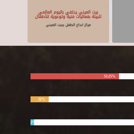
بيت العيني يحتفي باليوم العالمي
للبيئة بفعاليات فنية وتوعوية للأطفال
مركز ابداع الطفل ببيت العينى
53.25%
11%
2%