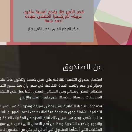
قصر الأمير طاز يقدم أمسية «أفرو-
عربية» لأوركسترا الملتقى بقيادة
أحمد شمة
مركز الإبداع الفنى بقصر الأمير طاز
عن الصندوق
ومؤثر فى دعم وتنمية الحياة الثقافية فى مصر، وأن يمد جسور التحاو
بعضهم البعض وبينهم وبين الجمهور العريض ..كما عمل على الكش
المحافظات ودعمها ووضعها على طريق التميز والإبداع.
فصندوق التنمية الثقافية يسير بخطى سريعة ومدروسة فى نفس ال
الثقافية الشاملة وفق منظومة متكاملة تهدف لدعم الفنون والثقاف
فئات الشعب. وهو فى سبيل ذلك أقام العديد من المكتبات العامة وا
والنجوع والأحياء الشعبية وهذا من أهم الأعمال التى تضرب فى عمق 