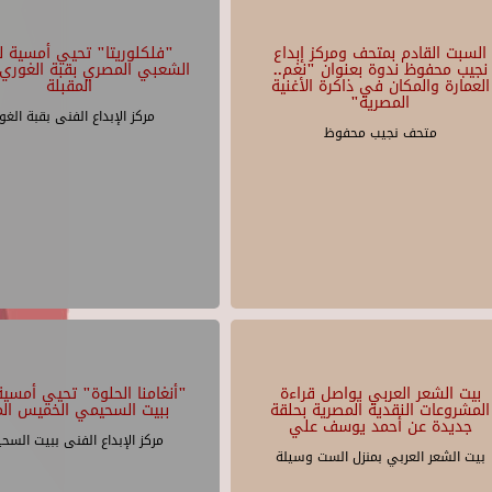
السبت القادم بمتحف ومركز إبداع
"فلكلوريتا" تحيي أمسية لل
نجيب محفوظ ندوة بعنوان "نغم..
الشعبي المصري بقبة الغوري 
العمارة والمكان في ذاكرة الأغنية
المقبلة
المصرية"
مركز الإبداع الفنى بقبة الغو
متحف نجيب محفوظ
بيت الشعر العربي يواصل قراءة
"أنغامنا الحلوة" تحيي أمسية 
المشروعات النقدية المصرية بحلقة
ببيت السحيمي الخميس الم
جديدة عن أحمد يوسف علي
مركز الإبداع الفنى ببيت السح
بيت الشعر العربي بمنزل الست وسيلة