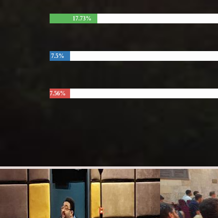
17.73%
7.5%
7.56%