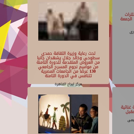
تراث
الجمعة
رى
تحت رعاية وزيرة الثقافة حمدي
سطوحي وخالد جلال يشهدان جانبا
من العروض المتقدمة للدورة الثامنة
من مواسم نجوم المسرح الجامعي
130 عرضًا من الجامعات المصرية
تتنافس في الدورة الثامنة
مركز ابداع القاهرة
غنائية
قبل
يمى