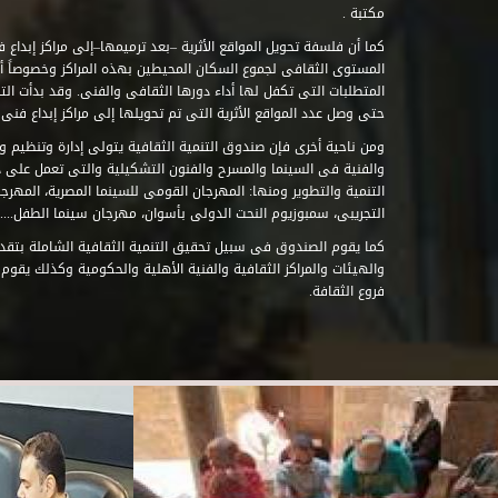
مكتبة .
كما أن فلسفة تحويل المواقع الأثرية –بعد ترميمها–إلى مراكز إبداع 
المستوى الثقافى لجموع السكان المحيطين بهذه المراكز وخصوصاً أن
حتى وصل عدد المواقع الأثرية التى تم تحويلها إلى مراكز إبداع فنى تابعة للصند
ومن ناحية أخرى فإن صندوق التنمية الثقافية يتولى إدارة وتنظيم ود
والفنية فى السينما والمسرح والفنون التشكيلية والتى تعمل على 
التنمية والتطوير ومنها: المهرجان القومى للسينما المصرية، المهر
التجريبى، سمبوزيوم النحت الدولى بأسوان، مهرجان سينما الطفل.....
كما يقوم الصندوق فى سبيل تحقيق التنمية الثقافية الشاملة بتقدي
والهيئات والمراكز الثقافية والفنية الأهلية والحكومية وكذلك يقوم
فروع الثقافة.