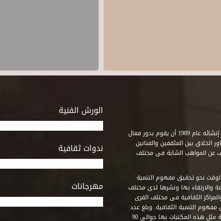
الورش الفنية
استطاع صندوق التنمية الثقافية على مدى خمسة وثلاثون عاماً منذ إنشائه عام 1989 أن يقوم بدور فعال
ر الخلاق بين المثقفين والفنانين
ندوات ثقافية
ف عن المواهب الشابة فى مختلف
وقت نحو تحقيق مفهوم التنمية
مهرجانات
ة والارتقاء بها ونشرها لدى مختلف
لمراكز الثقافية فى مختلف القرى
مفهوم التنمية الثقافية. وبلغ عدد
المكتبات التى أنشأها الصندوق فى أماكن لم يكن من المتصور إقامة مثل هذه المكتبات بها حوالى 90