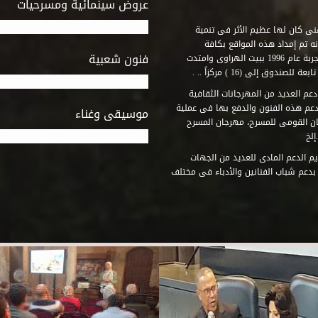
عروض سينمائية ومسرحيات
فنى كان لها عظيم الأثر فى تنمية
ه تم إمداد هذه المواقع بكافة
فنون شعبية
المتطلبات التى تكفل لها أداء دورها الثقافى والفنى. وقد بدأت التجربة عام 1996 ببيت الهراوى وامتدت
وق إلى (16 ) مركزاً .. .
عم العديد من المهرجانات الثقافية
دعم هذه الفنون والدفع بها فى عملية
موسيقى وغناء
جان القومى للمسرح، مهرجان المسرح
إلخ
م الدعم المادى للعديد من الجهات
 بدعم شباب الفنانين والأدباء فى مختلف