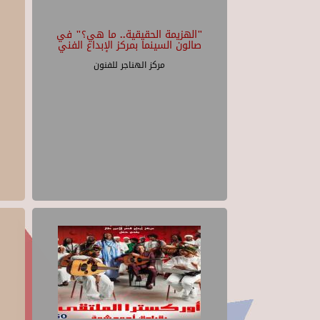
"الهزيمة الحقيقية.. ما هي؟" في
صالون السينما بمركز الإبداع الفني
مركز الهناجر للفنون