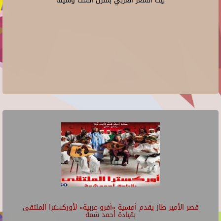
بيت الشعر العربي بمنزل الست وسيلة
قصر الأمير طاز يقدم أمسية «أفرو-عربية» لأوركسترا الملتقى
بقيادة أحمد شمة