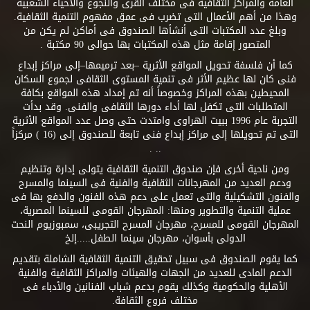
العامة والمراكز الثقافية فى مختلف القرى والنجوع والأحياء الشعبية
وهذا من أهم الأعمال التى تضرب فى عمق مفهوم التنمية الثقافية.
وبلغ عدد المكتبات التى أنشأها الصندوق فى أماكن لم يكن من
المتصور إقامة مثل هذه المكتبات بها حوالى 90 مكتبة .
كما أن فلسفة تحويل المواقع الأثرية –بعد ترميمها–إلى مراكز إبداع
فنى كان لها عظيم الأثر فى تنمية المستوى الثقافى لجموع السكان
المحيطين بهذه المراكز وخصوصاً أنه تم إمداد هذه المواقع بكافة
المتطلبات التى تكفل لها أداء دورها الثقافى والفنى. وقد بدأت
التجربة عام 1996 ببيت الهراوى وامتدت حتى وصل عدد المواقع الأثرية
التى تم تحويلها إلى مراكز إبداع فنى تابعة للصندوق إلى (16 ) مركزاً
.. .
ومن ناحية أخرى فإن صندوق التنمية الثقافية يتولى إدارة وتنظيم
ودعم العديد من المهرجانات الثقافية والفنية فى السينما والمسرح
والفنون التشكيلية والتى تعمل على دعم هذه الفنون والدفع بها فى
عملية التنمية والتطوير ومنها: المهرجان القومى للسينما المصرية،
المهرجان القومى للمسرح، مهرجان المسرح التجريبى، سمبوزيوم النحت
الدولى بأسوان، مهرجان سينما الطفل.....إلخ
كما يقوم الصندوق فى سبيل تحقيق التنمية الثقافية الشاملة بتقديم
الدعم المادى للعديد من الجهات والهيئات والمراكز الثقافية والفنية
الأهلية والحكومية وكذلك يقوم بدعم شباب الفنانين والأدباء فى
مختلف فروع الثقافة.