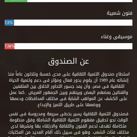
فنون شعبية
7.5%
موسيقى وغناء
7.56%
عن الصندوق
استطاع صندوق التنمية الثقافية على مدى خمسة وثلاثون عاماً منذ
إنشائه عام 1989 أن يقوم بدور فعال ومؤثر فى دعم وتنمية الحياة
الثقافية فى مصر، وأن يمد جسور التحاور الخلاق بين المثقفين
والفنانين بعضهم البعض وبينهم وبين الجمهور العريض ..كما عمل
على الكشف عن المواهب الشابة فى مختلف المحافظات ودعمها
ووضعها على طريق التميز والإبداع.
فصندوق التنمية الثقافية يسير بخطى سريعة ومدروسة فى نفس
الوقت نحو تحقيق مفهوم التنمية الثقافية الشاملة وفق منظومة
متكاملة تهدف لدعم الفنون والثقافة والارتقاء بها ونشرها لدى
مختلف فئات الشعب. وهو فى سبيل ذلك أقام العديد من المكتبات