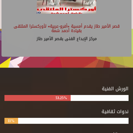
قصر الأمير طاز يقدم أمسية «أفرو-عربية» لأوركسترا الملتقى
بقيادة أحمد شمة
مركز الإبداع الفنى بقصر الأمير طاز
الورش الفنية
53.25%
ندوات ثقافية
11%