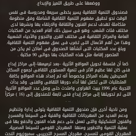
ووضعها على طريق التميز والإبداع.
فصندوق التنمية الثقافية يسير بخطى سريعة ومدروسة فى نفس
الوقت نحو تحقيق مفهوم التنمية الثقافية الشاملة وفق منظومة
متكاملة تهدف لدعم الفنون والثقافة والارتقاء بها ونشرها لدى
مختلف فئات الشعب. وهو فى سبيل ذلك أقام العديد من المكتبات
العامة والمراكز الثقافية فى مختلف القرى والنجوع والأحياء الشعبية
وهذا من أهم الأعمال التى تضرب فى عمق مفهوم التنمية الثقافية.
وبلغ عدد المكتبات التى أنشأها الصندوق فى أماكن لم يكن من
المتصور إقامة مثل هذه المكتبات بها حوالى 90 مكتبة .
كما أن فلسفة تحويل المواقع الأثرية –بعد ترميمها–إلى مراكز إبداع
فنى كان لها عظيم الأثر فى تنمية المستوى الثقافى لجموع السكان
المحيطين بهذه المراكز وخصوصاً أنه تم إمداد هذه المواقع بكافة
المتطلبات التى تكفل لها أداء دورها الثقافى والفنى. وقد بدأت
التجربة عام 1996 ببيت الهراوى وامتدت حتى وصل عدد المواقع الأثرية
التى تم تحويلها إلى مراكز إبداع فنى تابعة للصندوق إلى (16 ) مركزاً
.. .
ومن ناحية أخرى فإن صندوق التنمية الثقافية يتولى إدارة وتنظيم
ودعم العديد من المهرجانات الثقافية والفنية فى السينما والمسرح
والفنون التشكيلية والتى تعمل على دعم هذه الفنون والدفع بها فى
عملية التنمية والتطوير ومنها: المهرجان القومى للسينما المصرية،
المهرجان القومى للمسرح، مهرجان المسرح التجريبى، سمبوزيوم النحت