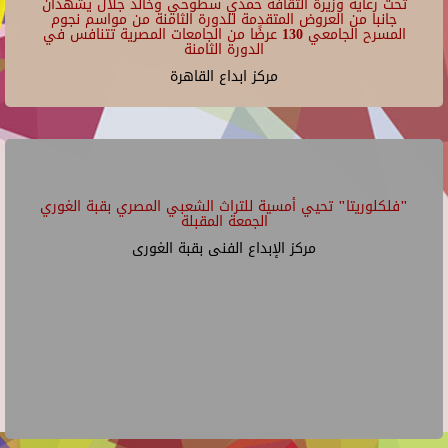
تحت رعاية وزيرة الثقافة حمدي سطوحي وخالد جلال يشهدان
جانبا من العروض المتقدمة للدورة الثامنة من مواسم نجوم
المسرح الجامعي 130 عرضًا من الجامعات المصرية تتنافس في
الدورة الثامنة
مركز ابداع القاهرة
"فلكلوريتا" تحيي أمسية للتراث الشعبي المصري بقبة الغوري
الجمعة المقبلة
مركز الإبداع الفنى بقبة الغورى