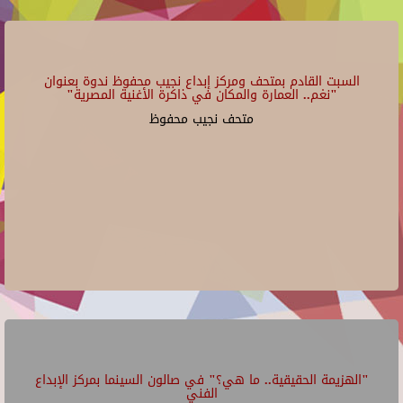
السبت القادم بمتحف ومركز إبداع نجيب محفوظ ندوة بعنوان
"نغم.. العمارة والمكان في ذاكرة الأغنية المصرية"
متحف نجيب محفوظ
"الهزيمة الحقيقية.. ما هي؟" في صالون السينما بمركز الإبداع
الفني