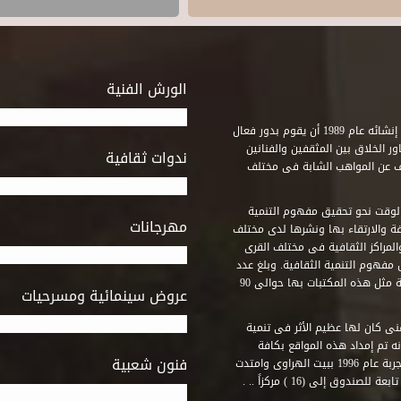
الورش الفنية
استطاع صندوق التنمية الثقافية على مدى خمسة وثلاثون عاماً منذ إنشائه عام 1989 أن يقوم بدور فعال
ر الخلاق بين المثقفين والفنانين
ندوات ثقافية
ف عن المواهب الشابة فى مختلف
وقت نحو تحقيق مفهوم التنمية
مهرجانات
ة والارتقاء بها ونشرها لدى مختلف
لمراكز الثقافية فى مختلف القرى
مفهوم التنمية الثقافية. وبلغ عدد
المكتبات التى أنشأها الصندوق فى أماكن لم يكن من المتصور إقامة مثل هذه المكتبات بها حوالى 90
عروض سينمائية ومسرحيات
فنى كان لها عظيم الأثر فى تنمية
ه تم إمداد هذه المواقع بكافة
فنون شعبية
المتطلبات التى تكفل لها أداء دورها الثقافى والفنى. وقد بدأت التجربة عام 1996 ببيت الهراوى وامتدت
وق إلى (16 ) مركزاً .. .