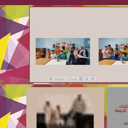
تراث
الجمعة
رى