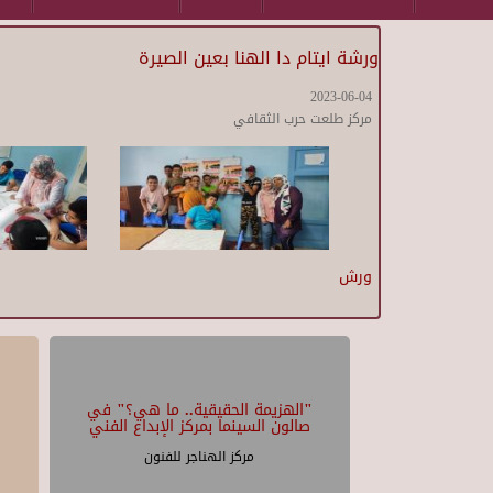
ورشة ايتام دا الهنا بعين الصيرة
2023-06-04
مركز طلعت حرب الثقافي
ورش
"الهزيمة الحقيقية.. ما هي؟" في
صالون السينما بمركز الإبداع الفني
مركز الهناجر للفنون