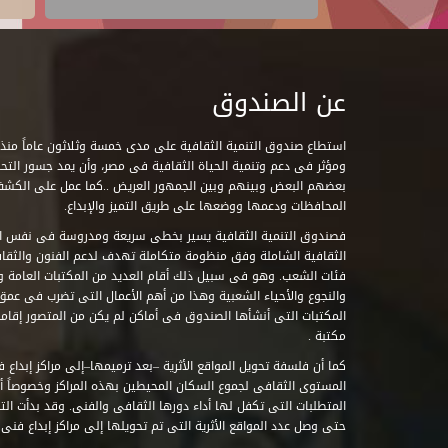
عن الصندوق
ومؤثر فى دعم وتنمية الحياة الثقافية فى مصر، وأن يمد جسور التحاو
بعضهم البعض وبينهم وبين الجمهور العريض ..كما عمل على الكش
المحافظات ودعمها ووضعها على طريق التميز والإبداع.
فصندوق التنمية الثقافية يسير بخطى سريعة ومدروسة فى نفس ال
الثقافية الشاملة وفق منظومة متكاملة تهدف لدعم الفنون والثقاف
فئات الشعب. وهو فى سبيل ذلك أقام العديد من المكتبات العامة وا
والنجوع والأحياء الشعبية وهذا من أهم الأعمال التى تضرب فى عمق 
مكتبة .
كما أن فلسفة تحويل المواقع الأثرية –بعد ترميمها–إلى مراكز إبداع 
المستوى الثقافى لجموع السكان المحيطين بهذه المراكز وخصوصاً أن
حتى وصل عدد المواقع الأثرية التى تم تحويلها إلى مراكز إبداع فنى تابعة للصند