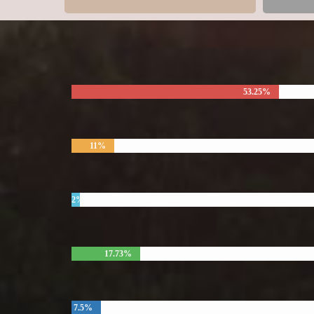
53.25%
11%
2%
17.73%
7.5%