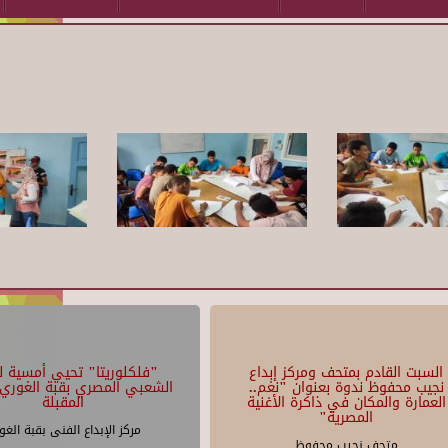
السبت القادم بمتحف ومركز إبداع
"فلكلوريتا" تحيي أمسية لل
نجيب محفوظ ندوة بعنوان "نغم..
الشعبي المصري بقبة الغوري 
العمارة والمكان في ذاكرة الأغنية
المقبلة
المصرية"
مركز الإبداع الفنى بقبة الغو
متحف نجيب محفوظ