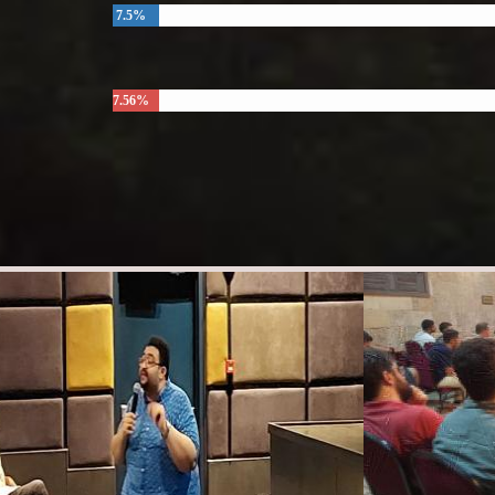
7.5%
7.56%