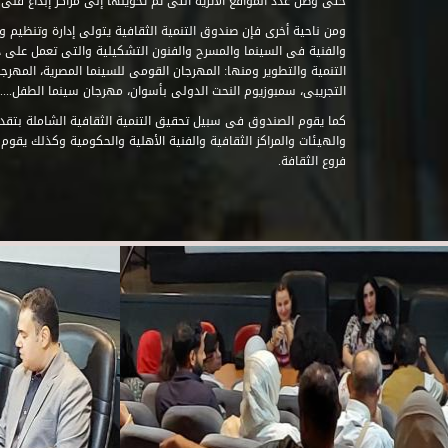
حتى وصل عدد المواقع الأثرية التى تم تحويلها إلى مراكز إبداع فنى تابعة للصند
ومن ناحية أخرى فإن صندوق التنمية الثقافية يتولى إدارة وتنظيم ود
والفنية فى السينما والمسرح والفنون التشكيلية والتى تعمل على 
التنمية والتطوير ومنها: المهرجان القومى للسينما المصرية، المهر
التجريبى، سمبوزيوم النحت الدولى بأسوان، مهرجان سينما الطفل.....
كما يقوم الصندوق فى سبيل تحقيق التنمية الثقافية الشاملة بتقدي
والهيئات والمراكز الثقافية والفنية الأهلية والحكومية وكذلك يقوم
فروع الثقافة.