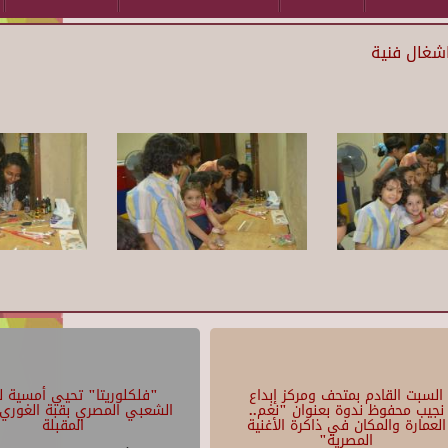
اشغال فنية
السبت القادم بمتحف ومركز إبداع
"فلكلوريتا" تحيي أمسية لل
نجيب محفوظ ندوة بعنوان "نغم..
الشعبي المصري بقبة الغوري 
العمارة والمكان في ذاكرة الأغنية
المقبلة
المصرية"