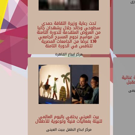
رى
تحت رعاية وزيرة الثقافة حمدي
سطوحي وخالد جلال يشهدان جانبا
من العروض المتقدمة للدورة الثامنة
من مواسم نجوم المسرح الجامعي
130 عرضًا من الجامعات المصرية
تتنافس في الدورة الثامنة
مركز ابداع القاهرة
غنائية
قبل
يمى
بيت العيني يحتفي باليوم العالمي
للبيئة بفعاليات فنية وتوعوية للأطفال
مركز ابداع الطفل ببيت العينى