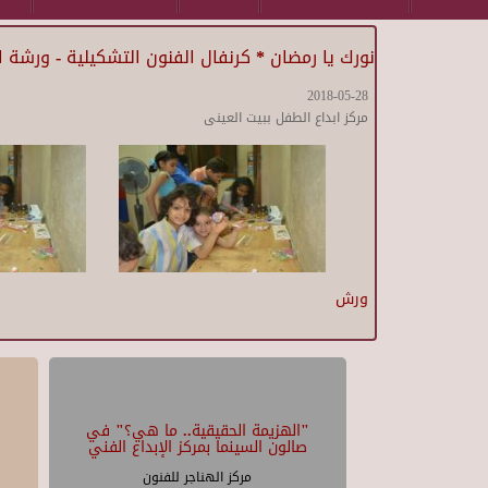
نورك يا رمضان * كرنفال الفنون التشكيلية - ورشة 
2018-05-28
مركز ابداع الطفل ببيت العينى
ورش
"الهزيمة الحقيقية.. ما هي؟" في
صالون السينما بمركز الإبداع الفني
مركز الهناجر للفنون