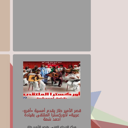
قصر الأمير طاز يقدم أمسية «أفرو-
عربية» لأوركسترا الملتقى بقيادة
أحمد شمة
مركز الإبداع الفنى بقصر الأمير طاز