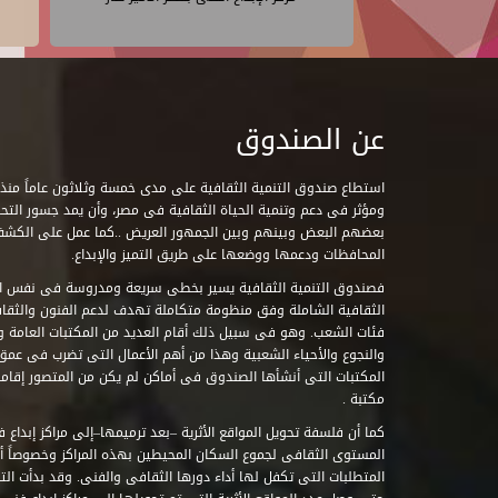
عن الصندوق
ومؤثر فى دعم وتنمية الحياة الثقافية فى مصر، وأن يمد جسور التحاو
بعضهم البعض وبينهم وبين الجمهور العريض ..كما عمل على الكش
المحافظات ودعمها ووضعها على طريق التميز والإبداع.
فصندوق التنمية الثقافية يسير بخطى سريعة ومدروسة فى نفس ال
الثقافية الشاملة وفق منظومة متكاملة تهدف لدعم الفنون والثقاف
فئات الشعب. وهو فى سبيل ذلك أقام العديد من المكتبات العامة وا
والنجوع والأحياء الشعبية وهذا من أهم الأعمال التى تضرب فى عمق 
مكتبة .
كما أن فلسفة تحويل المواقع الأثرية –بعد ترميمها–إلى مراكز إبداع 
المستوى الثقافى لجموع السكان المحيطين بهذه المراكز وخصوصاً أن