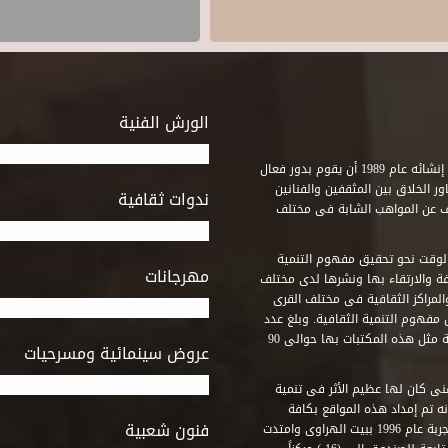
الورش الفنية
استطاع صندوق التنمية الثقافية على مدى خمسة وثلاثون عاماً منذ إنشائه عام 1989 أن يقوم بدور فعال
ر الخلاق بين المثقفين والفنانين
ندوات ثقافية
ف عن المواهب الشابة فى مختلف
وقت نحو تحقيق مفهوم التنمية
مهرجانات
ة والارتقاء بها ونشرها لدى مختلف
لمراكز الثقافية فى مختلف القرى
مفهوم التنمية الثقافية. وبلغ عدد
المكتبات التى أنشأها الصندوق فى أماكن لم يكن من المتصور إقامة مثل هذه المكتبات بها حوالى 90
عروض سينمائية ومسرحيات
فنى كان لها عظيم الأثر فى تنمية
ه تم إمداد هذه المواقع بكافة
فنون شعبية
المتطلبات التى تكفل لها أداء دورها الثقافى والفنى. وقد بدأت التجربة عام 1996 ببيت الهراوى وامتدت