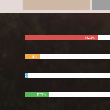
53.25%
11%
2%
17.73%