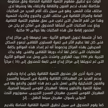
الوقت نحو تحقيق مفهوم التنمية الثقافية الشاملة وفق منظومة
متكاملة تهدف لدعم الفنون والثقافة والارتقاء بها ونشرها لدى
مختلف فئات الشعب. وهو فى سبيل ذلك أقام العديد من المكتبات
العامة والمراكز الثقافية فى مختلف القرى والنجوع والأحياء الشعبية
وهذا من أهم الأعمال التى تضرب فى عمق مفهوم التنمية الثقافية.
وبلغ عدد المكتبات التى أنشأها الصندوق فى أماكن لم يكن من
المتصور إقامة مثل هذه المكتبات بها حوالى 90 مكتبة .
كما أن فلسفة تحويل المواقع الأثرية –بعد ترميمها–إلى مراكز إبداع
فنى كان لها عظيم الأثر فى تنمية المستوى الثقافى لجموع السكان
المحيطين بهذه المراكز وخصوصاً أنه تم إمداد هذه المواقع بكافة
المتطلبات التى تكفل لها أداء دورها الثقافى والفنى. وقد بدأت
التجربة عام 1996 ببيت الهراوى وامتدت حتى وصل عدد المواقع الأثرية
التى تم تحويلها إلى مراكز إبداع فنى تابعة للصندوق إلى (16 ) مركزاً
.. .
ومن ناحية أخرى فإن صندوق التنمية الثقافية يتولى إدارة وتنظيم
ودعم العديد من المهرجانات الثقافية والفنية فى السينما والمسرح
والفنون التشكيلية والتى تعمل على دعم هذه الفنون والدفع بها فى
عملية التنمية والتطوير ومنها: المهرجان القومى للسينما المصرية،
المهرجان القومى للمسرح، مهرجان المسرح التجريبى، سمبوزيوم النحت
الدولى بأسوان، مهرجان سينما الطفل.....إلخ
كما يقوم الصندوق فى سبيل تحقيق التنمية الثقافية الشاملة بتقديم