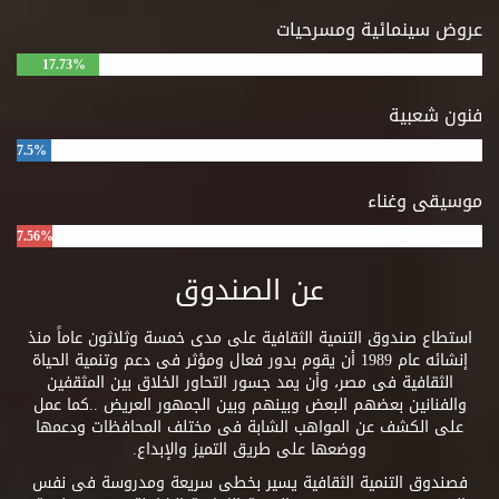
عروض سينمائية ومسرحيات
17.73%
فنون شعبية
7.5%
موسيقى وغناء
7.56%
عن الصندوق
استطاع صندوق التنمية الثقافية على مدى خمسة وثلاثون عاماً منذ
إنشائه عام 1989 أن يقوم بدور فعال ومؤثر فى دعم وتنمية الحياة
الثقافية فى مصر، وأن يمد جسور التحاور الخلاق بين المثقفين
والفنانين بعضهم البعض وبينهم وبين الجمهور العريض ..كما عمل
على الكشف عن المواهب الشابة فى مختلف المحافظات ودعمها
ووضعها على طريق التميز والإبداع.
فصندوق التنمية الثقافية يسير بخطى سريعة ومدروسة فى نفس