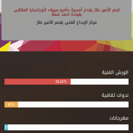
قصر الأمير طاز يقدم أمسية «أفرو-عربية» لأوركسترا الملتقى
بقيادة أحمد شمة
مركز الإبداع الفنى بقصر الأمير طاز
الورش الفنية
53.25%
ندوات ثقافية
11%
مهرجانات
2%