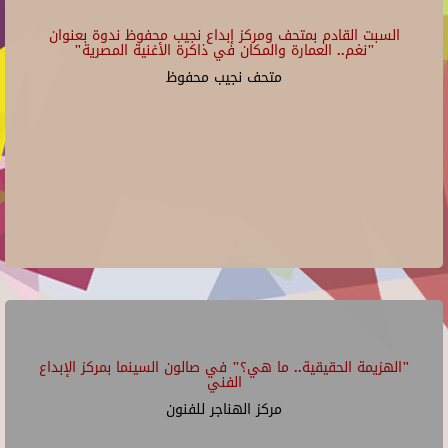
السبت القادم بمتحف ومركز إبداع نجيب محفوظ ندوة بعنوان
"نغم.. العمارة والمكان في ذاكرة الأغنية المصرية"
متحف نجيب محفوظ
"الهزيمة الحقيقية.. ما هي؟" في صالون السينما بمركز الإبداع
الفني
مركز الهناجر للفنون