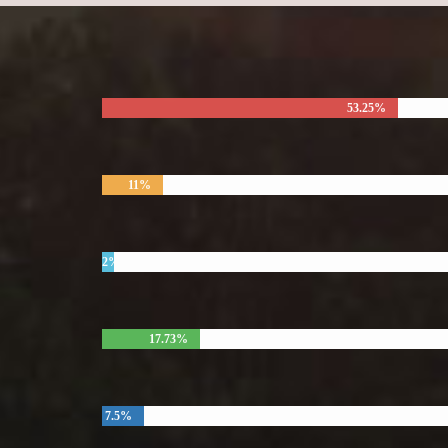
53.25%
11%
2%
17.73%
7.5%