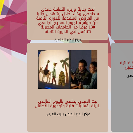
تحت رعاية وزيرة الثقافة حمدي
سطوحي وخالد جلال يشهدان جانبا
من العروض المتقدمة للدورة الثامنة
من مواسم نجوم المسرح الجامعي
130 عرضًا من الجامعات المصرية
تتنافس في الدورة الثامنة
مركز ابداع القاهرة
غنائية
قبل
يمى
بيت العيني يحتفي باليوم العالمي
للبيئة بفعاليات فنية وتوعوية للأطفال
مركز ابداع الطفل ببيت العينى