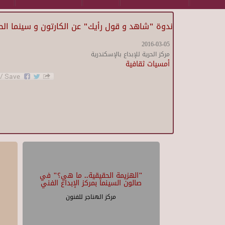
ندوة "شاهد و قول رأيك" عن الكارتون و سينما ال
2016-03-05
مركز الحرية للإبداع بالإسكندرية
أمسيات ثقافية
"الهزيمة الحقيقية.. ما هي؟" في
صالون السينما بمركز الإبداع الفني
مركز الهناجر للفنون