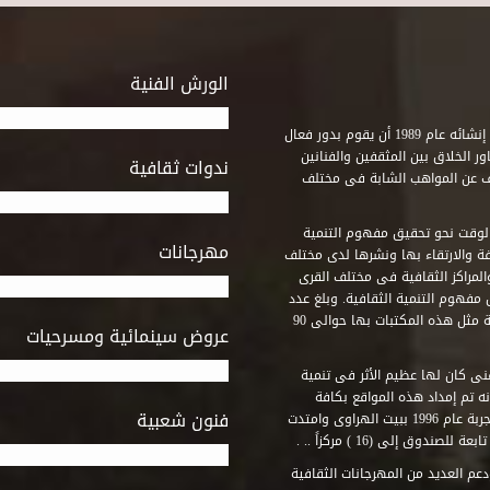
الورش الفنية
استطاع صندوق التنمية الثقافية على مدى خمسة وثلاثون عاماً منذ إنشائه عام 1989 أن يقوم بدور فعال
ر الخلاق بين المثقفين والفنانين
ندوات ثقافية
ف عن المواهب الشابة فى مختلف
وقت نحو تحقيق مفهوم التنمية
مهرجانات
ة والارتقاء بها ونشرها لدى مختلف
لمراكز الثقافية فى مختلف القرى
مفهوم التنمية الثقافية. وبلغ عدد
المكتبات التى أنشأها الصندوق فى أماكن لم يكن من المتصور إقامة مثل هذه المكتبات بها حوالى 90
عروض سينمائية ومسرحيات
فنى كان لها عظيم الأثر فى تنمية
ه تم إمداد هذه المواقع بكافة
فنون شعبية
المتطلبات التى تكفل لها أداء دورها الثقافى والفنى. وقد بدأت التجربة عام 1996 ببيت الهراوى وامتدت
وق إلى (16 ) مركزاً .. .
عم العديد من المهرجانات الثقافية