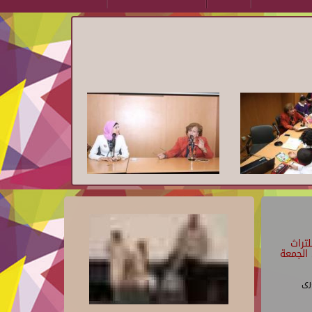
تراث
الجمعة
رى