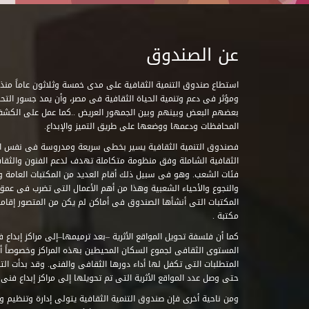
عن الصندوق
ومؤثر فى دعم وتنمية الحياة الثقافية فى مصر، وأن يمد جسور التحاو
بعضهم البعض وبينهم وبين الجمهور العريض ..كما عمل على الكش
المحافظات ودعمها ووضعها على طريق التميز والإبداع.
فصندوق التنمية الثقافية يسير بخطى سريعة ومدروسة فى نفس ال
الثقافية الشاملة وفق منظومة متكاملة تهدف لدعم الفنون والثقاف
فئات الشعب. وهو فى سبيل ذلك أقام العديد من المكتبات العامة وا
والنجوع والأحياء الشعبية وهذا من أهم الأعمال التى تضرب فى عمق 
مكتبة .
كما أن فلسفة تحويل المواقع الأثرية –بعد ترميمها–إلى مراكز إبداع 
المستوى الثقافى لجموع السكان المحيطين بهذه المراكز وخصوصاً أن
حتى وصل عدد المواقع الأثرية التى تم تحويلها إلى مراكز إبداع فنى تابعة للصند
ومن ناحية أخرى فإن صندوق التنمية الثقافية يتولى إدارة وتنظيم ود