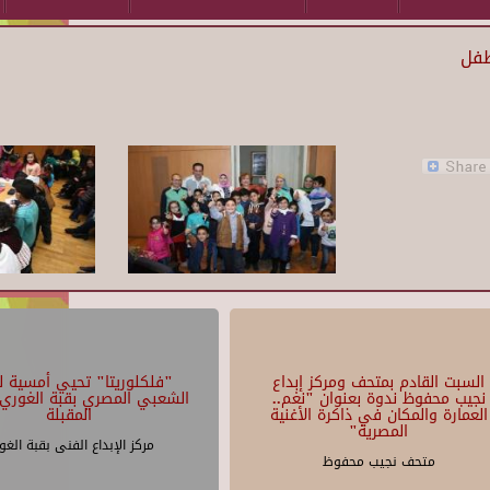
طفل
السبت القادم بمتحف ومركز إبداع
"فلكلوريتا" تحيي أمسية لل
نجيب محفوظ ندوة بعنوان "نغم..
الشعبي المصري بقبة الغوري 
العمارة والمكان في ذاكرة الأغنية
المقبلة
المصرية"
مركز الإبداع الفنى بقبة الغو
متحف نجيب محفوظ