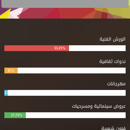
الورش الفنية
53.25%
ندوات ثقافية
11%
مهرجانات
2%
عروض سينمائية ومسرحيات
17.73%
فنون شعبية