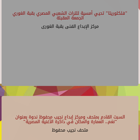
"فلكلوريتا" تحيي أمسية للتراث الشعبي المصري بقبة الغوري
الجمعة المقبلة
مركز الإبداع الفنى بقبة الغورى
السبت القادم بمتحف ومركز إبداع نجيب محفوظ ندوة بعنوان
"نغم.. العمارة والمكان في ذاكرة الأغنية المصرية"
متحف نجيب محفوظ