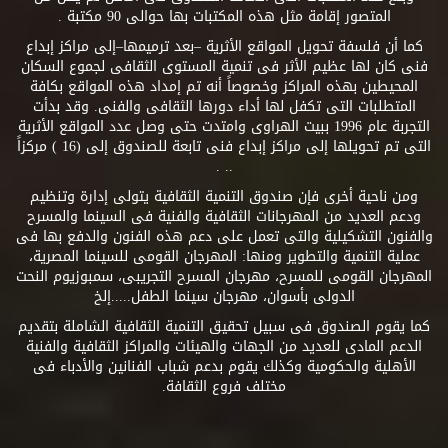
المتصور إقامة مثل هذه المكتبات بها حوالى 90 مكتبة .
كما أن فلسفة تحويل المواقع الأثرية –بعد ترميمها–إلى مراكز إبداع
فنى كان لها عظيم الأثر فى تنمية المستوى الثقافى لجموع السكان
المحيطين بهذه المراكز وخصوصاً أنه تم إمداد هذه المواقع بكافة
المتطلبات التى تكفل لها أداء دورها الثقافى والفنى. وقد بدأت
التجربة عام 1996 ببيت الهراوى وامتدت حتى وصل عدد المواقع الأثرية
التى تم تحويلها إلى مراكز إبداع فنى تابعة للصندوق إلى (16 ) مركزاً
.. .
ومن ناحية أخرى فإن صندوق التنمية الثقافية يتولى إدارة وتنظيم
ودعم العديد من المهرجانات الثقافية والفنية فى السينما والمسرح
والفنون التشكيلية والتى تعمل على دعم هذه الفنون والدفع بها فى
عملية التنمية والتطوير ومنها: المهرجان القومى للسينما المصرية،
المهرجان القومى للمسرح، مهرجان المسرح التجريبى، سمبوزيوم النحت
الدولى بأسوان، مهرجان سينما الطفل.....إلخ
كما يقوم الصندوق فى سبيل تحقيق التنمية الثقافية الشاملة بتقديم
الدعم المادى للعديد من الجهات والهيئات والمراكز الثقافية والفنية
الأهلية والحكومية وكذلك يقوم بدعم شباب الفنانين والأدباء فى
مختلف فروع الثقافة.