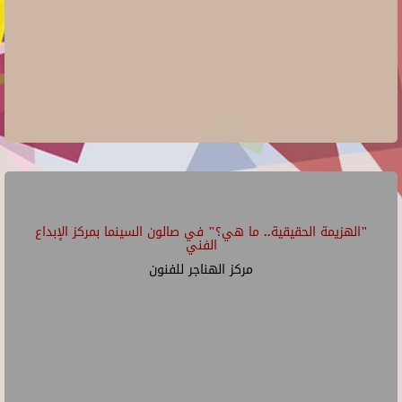
"الهزيمة الحقيقية.. ما هي؟" في صالون السينما بمركز الإبداع
الفني
مركز الهناجر للفنون