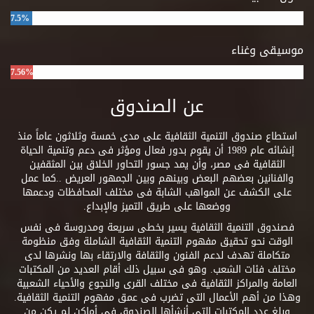
7.5%
موسيقى وغناء
7.56%
عن الصندوق
استطاع صندوق التنمية الثقافية على مدى خمسة وثلاثون عاماً منذ
إنشائه عام 1989 أن يقوم بدور فعال ومؤثر فى دعم وتنمية الحياة
الثقافية فى مصر، وأن يمد جسور التحاور الخلاق بين المثقفين
والفنانين بعضهم البعض وبينهم وبين الجمهور العريض ..كما عمل
على الكشف عن المواهب الشابة فى مختلف المحافظات ودعمها
ووضعها على طريق التميز والإبداع.
فصندوق التنمية الثقافية يسير بخطى سريعة ومدروسة فى نفس
الوقت نحو تحقيق مفهوم التنمية الثقافية الشاملة وفق منظومة
متكاملة تهدف لدعم الفنون والثقافة والارتقاء بها ونشرها لدى
مختلف فئات الشعب. وهو فى سبيل ذلك أقام العديد من المكتبات
العامة والمراكز الثقافية فى مختلف القرى والنجوع والأحياء الشعبية
وهذا من أهم الأعمال التى تضرب فى عمق مفهوم التنمية الثقافية.
وبلغ عدد المكتبات التى أنشأها الصندوق فى أماكن لم يكن من