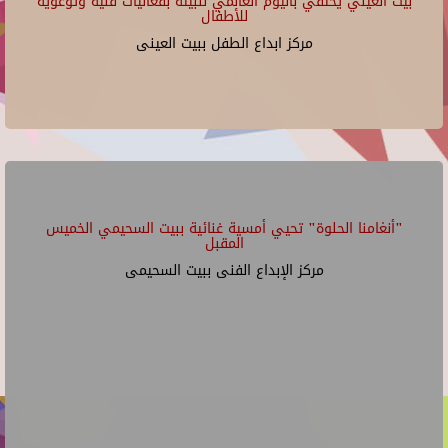
بيت العيني يحتفي باليوم العالمي للبيئة بفعاليات فنية وتوعوية
للأطفال
مركز ابداع الطفل ببيت العينى
"أنغامنا الحلوة" تحيي أمسية غنائية ببيت السحيمي الخميس
المقبل
مركز الإبداع الفنى ببيت السحيمى