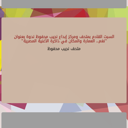
السبت القادم بمتحف ومركز إبداع نجيب محفوظ ندوة بعنوان
"نغم.. العمارة والمكان في ذاكرة الأغنية المصرية"
متحف نجيب محفوظ