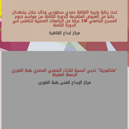
تحت رعاية وزيرة الثقافة حمدي سطوحي وخالد جلال يشهدان
جانبا من العروض المتقدمة للدورة الثامنة من مواسم نجوم
المسرح الجامعي 130 عرضًا من الجامعات المصرية تتنافس في
الدورة الثامنة
مركز ابداع القاهرة
"فلكلوريتا" تحيي أمسية للتراث الشعبي المصري بقبة الغوري
الجمعة المقبلة
مركز الإبداع الفنى بقبة الغورى