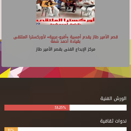
قصر الأمير طاز يقدم أمسية «أفرو-عربية» لأوركسترا الملتقى
بقيادة أحمد شمة
مركز الإبداع الفنى بقصر الأمير طاز
الورش الفنية
53.25%
ندوات ثقافية
11%