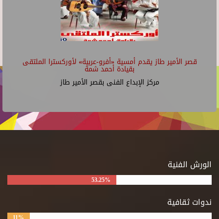
قصر الأمير طاز يقدم أمسية «أفرو-عربية» لأوركسترا الملتقى
بقيادة أحمد شمة
مركز الإبداع الفنى بقصر الأمير طاز
الورش الفنية
53.25%
ندوات ثقافية
11%