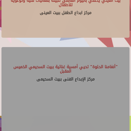
بيت العيني يحتفي باليوم العالمي للبيئة بفعاليات فنية وتوعوية
للأطفال
مركز ابداع الطفل ببيت العينى
"أنغامنا الحلوة" تحيي أمسية غنائية ببيت السحيمي الخميس
المقبل
مركز الإبداع الفنى ببيت السحيمى