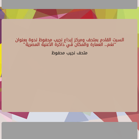
السبت القادم بمتحف ومركز إبداع نجيب محفوظ ندوة بعنوان
"نغم.. العمارة والمكان في ذاكرة الأغنية المصرية"
متحف نجيب محفوظ