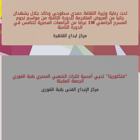
تحت رعاية وزيرة الثقافة حمدي سطوحي وخالد جلال يشهدان
جانبا من العروض المتقدمة للدورة الثامنة من مواسم نجوم
المسرح الجامعي 130 عرضًا من الجامعات المصرية تتنافس في
الدورة الثامنة
مركز ابداع القاهرة
"فلكلوريتا" تحيي أمسية للتراث الشعبي المصري بقبة الغوري
الجمعة المقبلة
مركز الإبداع الفنى بقبة الغورى