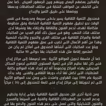
والفنانين بعضهم البعض وبينهم وبين الجمهور العريض ..كما عمل
على الكشف عن المواهب الشابة فى مختلف المحافظات ودعمها
ووضعها على طريق التميز والإبداع.
فصندوق التنمية الثقافية يسير بخطى سريعة ومدروسة فى نفس
الوقت نحو تحقيق مفهوم التنمية الثقافية الشاملة وفق منظومة
متكاملة تهدف لدعم الفنون والثقافة والارتقاء بها ونشرها لدى
مختلف فئات الشعب. وهو فى سبيل ذلك أقام العديد من المكتبات
العامة والمراكز الثقافية فى مختلف القرى والنجوع والأحياء الشعبية
وهذا من أهم الأعمال التى تضرب فى عمق مفهوم التنمية الثقافية.
وبلغ عدد المكتبات التى أنشأها الصندوق فى أماكن لم يكن من
المتصور إقامة مثل هذه المكتبات بها حوالى 90 مكتبة .
كما أن فلسفة تحويل المواقع الأثرية –بعد ترميمها–إلى مراكز إبداع
فنى كان لها عظيم الأثر فى تنمية المستوى الثقافى لجموع السكان
المحيطين بهذه المراكز وخصوصاً أنه تم إمداد هذه المواقع بكافة
المتطلبات التى تكفل لها أداء دورها الثقافى والفنى. وقد بدأت
التجربة عام 1996 ببيت الهراوى وامتدت حتى وصل عدد المواقع الأثرية
التى تم تحويلها إلى مراكز إبداع فنى تابعة للصندوق إلى (16 ) مركزاً
.. .
ومن ناحية أخرى فإن صندوق التنمية الثقافية يتولى إدارة وتنظيم
ودعم العديد من المهرجانات الثقافية والفنية فى السينما والمسرح
والفنون التشكيلية والتى تعمل على دعم هذه الفنون والدفع بها فى