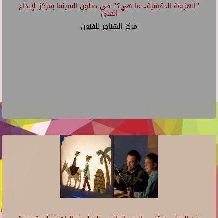
"الهزيمة الحقيقية.. ما هي؟" في صالون السينما بمركز الإبداع
الفني
مركز الهناجر للفنون