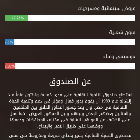
عروض سينمائية ومسرحيات
17.73%
فنون شعبية
7.5%
موسيقى وغناء
7.56%
عن الصندوق
استطاع صندوق التنمية الثقافية على مدى خمسة وثلاثون عاماً منذ
إنشائه عام 1989 أن يقوم بدور فعال ومؤثر فى دعم وتنمية الحياة
الثقافية فى مصر، وأن يمد جسور التحاور الخلاق بين المثقفين
والفنانين بعضهم البعض وبينهم وبين الجمهور العريض ..كما عمل
على الكشف عن المواهب الشابة فى مختلف المحافظات ودعمها
ووضعها على طريق التميز والإبداع.
فصندوق التنمية الثقافية يسير بخطى سريعة ومدروسة فى نفس