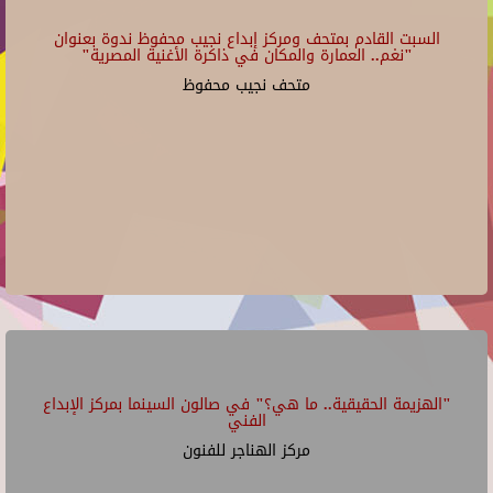
السبت القادم بمتحف ومركز إبداع نجيب محفوظ ندوة بعنوان
"نغم.. العمارة والمكان في ذاكرة الأغنية المصرية"
متحف نجيب محفوظ
"الهزيمة الحقيقية.. ما هي؟" في صالون السينما بمركز الإبداع
الفني
مركز الهناجر للفنون