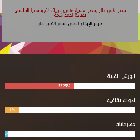
قصر الأمير طاز يقدم أمسية «أفرو-عربية» لأوركسترا الملتقى
بقيادة أحمد شمة
مركز الإبداع الفنى بقصر الأمير طاز
الورش الفنية
53.25%
ندوات ثقافية
11%
مهرجانات
2%