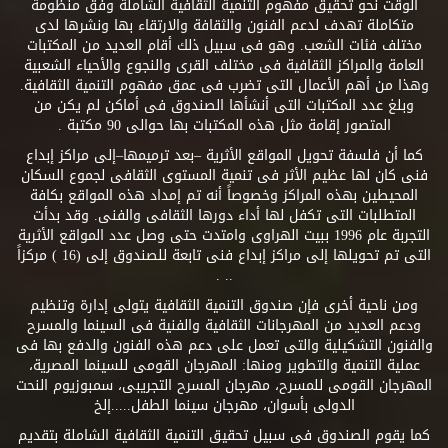
الوقت نحو تحقيق مفهوم التنمية الثقافية الشاملة وفق منظومة
متكاملة تهدف لدعم الفنون والثقافة والارتقاء بها ونشرها لدى
مختلف فئات الشعب. وهو فى سبيل ذلك أقام العديد من المكتبات
العامة والمراكز الثقافية فى مختلف القرى والنجوع والأحياء الشعبية
وهذا من أهم الأعمال التى تضرب فى عمق مفهوم التنمية الثقافية.
وبلغ عدد المكتبات التى أنشأها الصندوق فى أماكن لم يكن من
المتصور إقامة مثل هذه المكتبات بها حوالى 90 مكتبة .
كما أن فلسفة تحويل المواقع الأثرية –بعد ترميمها–إلى مراكز إبداع
فنى كان لها عظيم الأثر فى تنمية المستوى الثقافى لجموع السكان
المحيطين بهذه المراكز وخصوصاً أنه تم إمداد هذه المواقع بكافة
المتطلبات التى تكفل لها أداء دورها الثقافى والفنى. وقد بدأت
التجربة عام 1996 ببيت الهراوى وامتدت حتى وصل عدد المواقع الأثرية
التى تم تحويلها إلى مراكز إبداع فنى تابعة للصندوق إلى (16 ) مركزاً
.. .
ومن ناحية أخرى فإن صندوق التنمية الثقافية يتولى إدارة وتنظيم
ودعم العديد من المهرجانات الثقافية والفنية فى السينما والمسرح
والفنون التشكيلية والتى تعمل على دعم هذه الفنون والدفع بها فى
عملية التنمية والتطوير ومنها: المهرجان القومى للسينما المصرية،
المهرجان القومى للمسرح، مهرجان المسرح التجريبى، سمبوزيوم النحت
الدولى بأسوان، مهرجان سينما الطفل.....إلخ
كما يقوم الصندوق فى سبيل تحقيق التنمية الثقافية الشاملة بتقديم