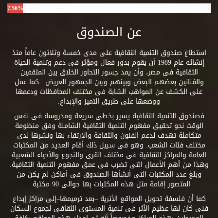
7.56%
عن الصندوق
استطاع صندوق التنمية الثقافية على مدى خمسة وثلاثون عاماً منذ
إنشائه عام 1989 أن يقوم بدور فعال ومؤثر فى دعم وتنمية الحياة
الثقافية فى مصر، وأن يمد جسور التحاور الخلاق بين المثقفين
والفنانين بعضهم البعض وبينهم وبين الجمهور العريض ..كما عمل
على الكشف عن المواهب الشابة فى مختلف المحافظات ودعمها
ووضعها على طريق التميز والإبداع.
فصندوق التنمية الثقافية يسير بخطى سريعة ومدروسة فى نفس
الوقت نحو تحقيق مفهوم التنمية الثقافية الشاملة وفق منظومة
متكاملة تهدف لدعم الفنون والثقافة والارتقاء بها ونشرها لدى
مختلف فئات الشعب. وهو فى سبيل ذلك أقام العديد من المكتبات
العامة والمراكز الثقافية فى مختلف القرى والنجوع والأحياء الشعبية
وهذا من أهم الأعمال التى تضرب فى عمق مفهوم التنمية الثقافية.
وبلغ عدد المكتبات التى أنشأها الصندوق فى أماكن لم يكن من
المتصور إقامة مثل هذه المكتبات بها حوالى 90 مكتبة .
كما أن فلسفة تحويل المواقع الأثرية –بعد ترميمها–إلى مراكز إبداع
فنى كان لها عظيم الأثر فى تنمية المستوى الثقافى لجموع السكان