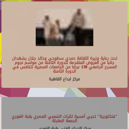
تحت رعاية وزيرة الثقافة حمدي سطوحي وخالد جلال يشهدان
جانبا من العروض المتقدمة للدورة الثامنة من مواسم نجوم
المسرح الجامعي 130 عرضًا من الجامعات المصرية تتنافس في
الدورة الثامنة
مركز ابداع القاهرة
"فلكلوريتا" تحيي أمسية للتراث الشعبي المصري بقبة الغوري
الجمعة المقبلة
مركز الإبداع الفنى بقبة الغورى