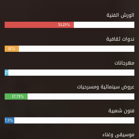
الورش الفنية
53.25%
ندوات ثقافية
11%
مهرجانات
2%
عروض سينمائية ومسرحيات
17.73%
فنون شعبية
7.5%
موسيقى وغناء