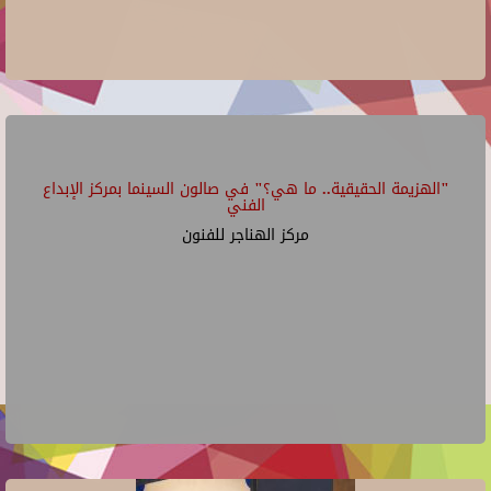
"الهزيمة الحقيقية.. ما هي؟" في صالون السينما بمركز الإبداع
الفني
مركز الهناجر للفنون