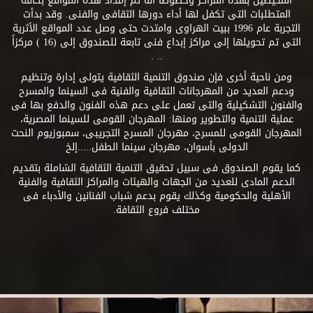
المحيطين بهذه المراكز وخصوصاً أنه تم إمداد هذه المواقع بكافة
المتطلبات التى تكفل لها أداء دورها الثقافى والفنى. وقد بدأت
التجربة عام 1996 ببيت الهراوى وامتدت حتى وصل عدد المواقع الأثرية
التى تم تحويلها إلى مراكز إبداع فنى تابعة للصندوق إلى (16 ) مركزاً
.. .
ومن ناحية أخرى فإن صندوق التنمية الثقافية يتولى إدارة وتنظيم
ودعم العديد من المهرجانات الثقافية والفنية فى السينما والمسرح
والفنون التشكيلية والتى تعمل على دعم هذه الفنون والدفع بها فى
عملية التنمية والتطوير ومنها: المهرجان القومى للسينما المصرية،
المهرجان القومى للمسرح، مهرجان المسرح التجريبى، سمبوزيوم النحت
الدولى بأسوان، مهرجان سينما الطفل.....إلخ
كما يقوم الصندوق فى سبيل تحقيق التنمية الثقافية الشاملة بتقديم
الدعم المادى للعديد من الجهات والهيئات والمراكز الثقافية والفنية
الأهلية والحكومية وكذلك يقوم بدعم شباب الفنانين والأدباء فى
مختلف فروع الثقافة.