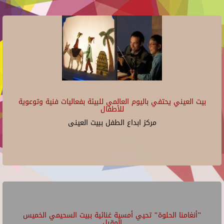
بيت العيني يحتفي باليوم العالمي للبيئة بفعاليات فنية وتوعوية
للأطفال
مركز ابداع الطفل ببيت العينى
"أنغامنا الحلوة" تحيي أمسية غنائية ببيت السحيمي الخميس
المقبل