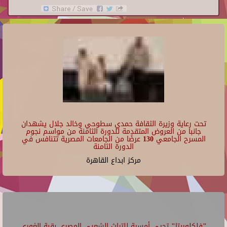
تحت رعاية وزيرة الثقافة حمدي سطوحي وخالد جلال يشهدان
جانبا من العروض المتقدمة للدورة الثامنة من مواسم نجوم
المسرح الجامعي 130 عرضًا من الجامعات المصرية تتنافس في
الدورة الثامنة
مركز ابداع القاهرة
"فلكلوريتا" تحيي أمسية للتراث الشعبي المصري بقبة الغوري