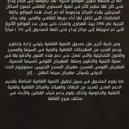
كما أن فلسفة تحويل المواقع الأثرية –بعد ترميمها–إلى مراكز إبداع
فنى كان لها عظيم الأثر فى تنمية المستوى الثقافى لجموع السكان
المحيطين بهذه المراكز وخصوصاً أنه تم إمداد هذه المواقع بكافة
المتطلبات التى تكفل لها أداء دورها الثقافى والفنى. وقد بدأت
التجربة عام 1996 ببيت الهراوى وامتدت حتى وصل عدد المواقع الأثرية
التى تم تحويلها إلى مراكز إبداع فنى تابعة للصندوق إلى (16 ) مركزاً
.. .
ومن ناحية أخرى فإن صندوق التنمية الثقافية يتولى إدارة وتنظيم
ودعم العديد من المهرجانات الثقافية والفنية فى السينما والمسرح
والفنون التشكيلية والتى تعمل على دعم هذه الفنون والدفع بها فى
عملية التنمية والتطوير ومنها: المهرجان القومى للسينما المصرية،
المهرجان القومى للمسرح، مهرجان المسرح التجريبى، سمبوزيوم النحت
الدولى بأسوان، مهرجان سينما الطفل.....إلخ
كما يقوم الصندوق فى سبيل تحقيق التنمية الثقافية الشاملة بتقديم
الدعم المادى للعديد من الجهات والهيئات والمراكز الثقافية والفنية
الأهلية والحكومية وكذلك يقوم بدعم شباب الفنانين والأدباء فى
مختلف فروع الثقافة.