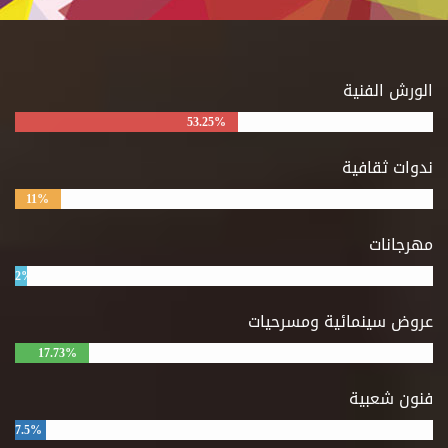
الورش الفنية
53.25%
ندوات ثقافية
11%
مهرجانات
2%
عروض سينمائية ومسرحيات
17.73%
فنون شعبية
7.5%