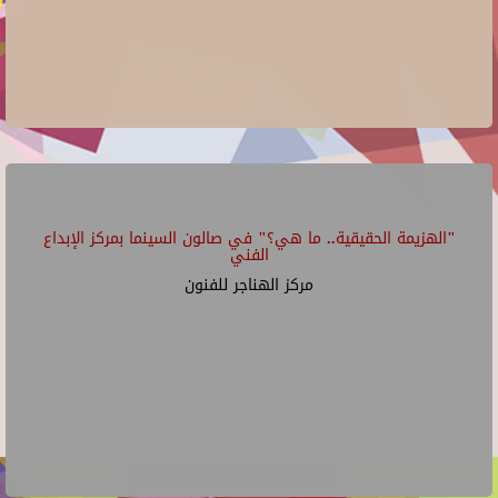
"الهزيمة الحقيقية.. ما هي؟" في صالون السينما بمركز الإبداع
الفني
مركز الهناجر للفنون