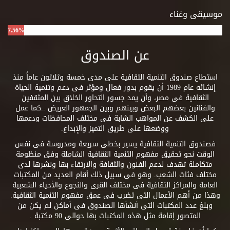
موسيقى وغناء
7.56%
عن الصندوق
استطاع صندوق التنمية الثقافية على مدى خمسة وثلاثون عاماً منذ
إنشائه عام 1989 أن يقوم بدور فعال ومؤثر فى دعم وتنمية الحياة
الثقافية فى مصر، وأن يمد جسور التحاور الخلاق بين المثقفين
والفنانين بعضهم البعض وبينهم وبين الجمهور العريض ..كما عمل
على الكشف عن المواهب الشابة فى مختلف المحافظات ودعمها
ووضعها على طريق التميز والإبداع.
فصندوق التنمية الثقافية يسير بخطى سريعة ومدروسة فى نفس
الوقت نحو تحقيق مفهوم التنمية الثقافية الشاملة وفق منظومة
متكاملة تهدف لدعم الفنون والثقافة والارتقاء بها ونشرها لدى
مختلف فئات الشعب. وهو فى سبيل ذلك أقام العديد من المكتبات
العامة والمراكز الثقافية فى مختلف القرى والنجوع والأحياء الشعبية
وهذا من أهم الأعمال التى تضرب فى عمق مفهوم التنمية الثقافية.
وبلغ عدد المكتبات التى أنشأها الصندوق فى أماكن لم يكن من
المتصور إقامة مثل هذه المكتبات بها حوالى 90 مكتبة .