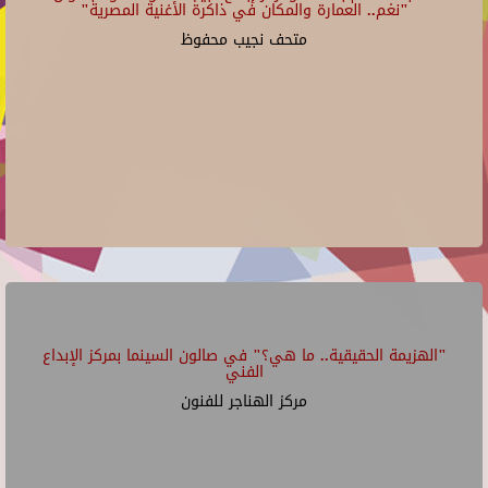
"نغم.. العمارة والمكان في ذاكرة الأغنية المصرية"
متحف نجيب محفوظ
"الهزيمة الحقيقية.. ما هي؟" في صالون السينما بمركز الإبداع
الفني
مركز الهناجر للفنون