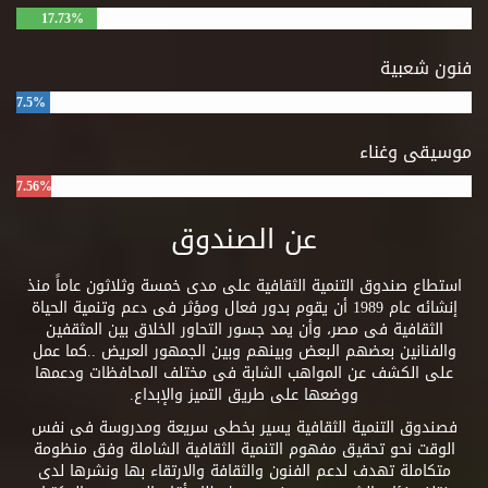
17.73%
فنون شعبية
7.5%
موسيقى وغناء
7.56%
عن الصندوق
استطاع صندوق التنمية الثقافية على مدى خمسة وثلاثون عاماً منذ
إنشائه عام 1989 أن يقوم بدور فعال ومؤثر فى دعم وتنمية الحياة
الثقافية فى مصر، وأن يمد جسور التحاور الخلاق بين المثقفين
والفنانين بعضهم البعض وبينهم وبين الجمهور العريض ..كما عمل
على الكشف عن المواهب الشابة فى مختلف المحافظات ودعمها
ووضعها على طريق التميز والإبداع.
فصندوق التنمية الثقافية يسير بخطى سريعة ومدروسة فى نفس
الوقت نحو تحقيق مفهوم التنمية الثقافية الشاملة وفق منظومة
متكاملة تهدف لدعم الفنون والثقافة والارتقاء بها ونشرها لدى