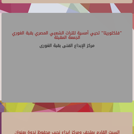
"فلكلوريتا" تحيي أمسية للتراث الشعبي المصري بقبة الغوري
الجمعة المقبلة
مركز الإبداع الفنى بقبة الغورى
السبت القادم بمتحف ومركز إبداع نجيب محفوظ ندوة بعنوان