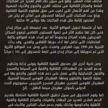
مختلف فئات الشعب. وهو فى سبيل ذلك أقام العديد من المكتبات
العامة والمراكز الثقافية فى مختلف القرى والنجوع والأحياء الشعبية
وهذا من أهم الأعمال التى تضرب فى عمق مفهوم التنمية الثقافية.
وبلغ عدد المكتبات التى أنشأها الصندوق فى أماكن لم يكن من
المتصور إقامة مثل هذه المكتبات بها حوالى 90 مكتبة .
كما أن فلسفة تحويل المواقع الأثرية –بعد ترميمها–إلى مراكز إبداع
فنى كان لها عظيم الأثر فى تنمية المستوى الثقافى لجموع السكان
المحيطين بهذه المراكز وخصوصاً أنه تم إمداد هذه المواقع بكافة
المتطلبات التى تكفل لها أداء دورها الثقافى والفنى. وقد بدأت
التجربة عام 1996 ببيت الهراوى وامتدت حتى وصل عدد المواقع الأثرية
التى تم تحويلها إلى مراكز إبداع فنى تابعة للصندوق إلى (16 ) مركزاً
.. .
ومن ناحية أخرى فإن صندوق التنمية الثقافية يتولى إدارة وتنظيم
ودعم العديد من المهرجانات الثقافية والفنية فى السينما والمسرح
والفنون التشكيلية والتى تعمل على دعم هذه الفنون والدفع بها فى
عملية التنمية والتطوير ومنها: المهرجان القومى للسينما المصرية،
المهرجان القومى للمسرح، مهرجان المسرح التجريبى، سمبوزيوم النحت
الدولى بأسوان، مهرجان سينما الطفل.....إلخ
كما يقوم الصندوق فى سبيل تحقيق التنمية الثقافية الشاملة بتقديم
الدعم المادى للعديد من الجهات والهيئات والمراكز الثقافية والفنية
الأهلية والحكومية وكذلك يقوم بدعم شباب الفنانين والأدباء فى