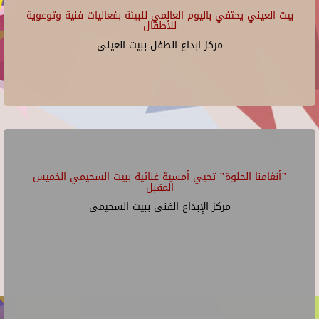
بيت العيني يحتفي باليوم العالمي للبيئة بفعاليات فنية وتوعوية
للأطفال
مركز ابداع الطفل ببيت العينى
"أنغامنا الحلوة" تحيي أمسية غنائية ببيت السحيمي الخميس
المقبل
مركز الإبداع الفنى ببيت السحيمى