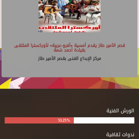
قصر الأمير طاز يقدم أمسية «أفرو-عربية» لأوركسترا الملتقى
بقيادة أحمد شمة
مركز الإبداع الفنى بقصر الأمير طاز
الورش الفنية
53.25%
ندوات ثقافية