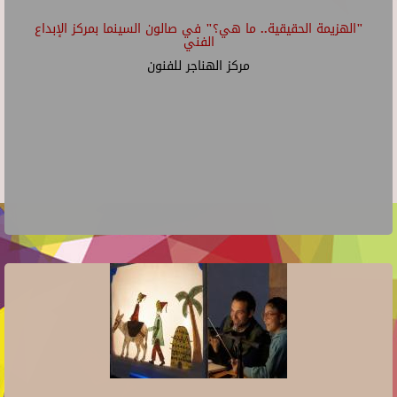
"الهزيمة الحقيقية.. ما هي؟" في صالون السينما بمركز الإبداع
الفني
مركز الهناجر للفنون