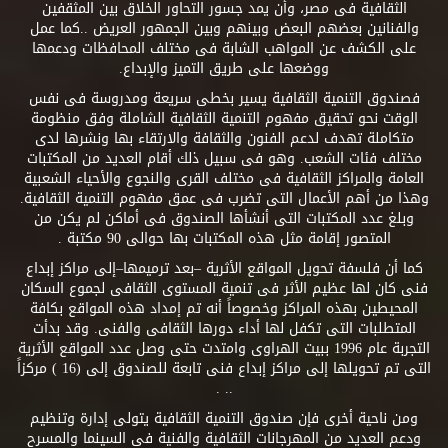
الثقافية فى مصر، وأن يمد جسور التحاور الخلاق بين المثقفين
والفنانين بعضهم البعض وبينهم وبين الجمهور العريض ..كما عمل
على الكشف عن المواهب الشابة فى مختلف المحافظات ودعمها
ووضعها على طريق التميز والإبداع.
فصندوق التنمية الثقافية يسير بخطى سريعة ومدروسة فى نفس
الوقت نحو تحقيق مفهوم التنمية الثقافية الشاملة وفق منظومة
متكاملة تهدف لدعم الفنون والثقافة والارتقاء بها ونشرها لدى
مختلف فئات الشعب. وهو فى سبيل ذلك أقام العديد من المكتبات
العامة والمراكز الثقافية فى مختلف القرى والنجوع والأحياء الشعبية
وهذا من أهم الأعمال التى تضرب فى عمق مفهوم التنمية الثقافية.
وبلغ عدد المكتبات التى أنشأها الصندوق فى أماكن لم يكن من
المتصور إقامة مثل هذه المكتبات بها حوالى 90 مكتبة .
كما أن فلسفة تحويل المواقع الأثرية –بعد ترميمها–إلى مراكز إبداع
فنى كان لها عظيم الأثر فى تنمية المستوى الثقافى لجموع السكان
المحيطين بهذه المراكز وخصوصاً أنه تم إمداد هذه المواقع بكافة
المتطلبات التى تكفل لها أداء دورها الثقافى والفنى. وقد بدأت
التجربة عام 1996 ببيت الهراوى وامتدت حتى وصل عدد المواقع الأثرية
التى تم تحويلها إلى مراكز إبداع فنى تابعة للصندوق إلى (16 ) مركزاً
.. .
ومن ناحية أخرى فإن صندوق التنمية الثقافية يتولى إدارة وتنظيم
ودعم العديد من المهرجانات الثقافية والفنية فى السينما والمسرح