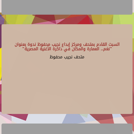
السبت القادم بمتحف ومركز إبداع نجيب محفوظ ندوة بعنوان
"نغم.. العمارة والمكان في ذاكرة الأغنية المصرية"
متحف نجيب محفوظ