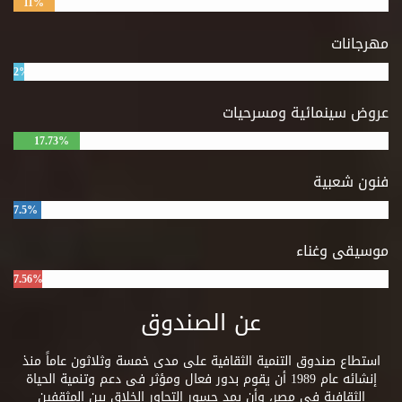
11%
مهرجانات
2%
عروض سينمائية ومسرحيات
17.73%
فنون شعبية
7.5%
موسيقى وغناء
7.56%
عن الصندوق
استطاع صندوق التنمية الثقافية على مدى خمسة وثلاثون عاماً منذ
إنشائه عام 1989 أن يقوم بدور فعال ومؤثر فى دعم وتنمية الحياة
الثقافية فى مصر، وأن يمد جسور التحاور الخلاق بين المثقفين