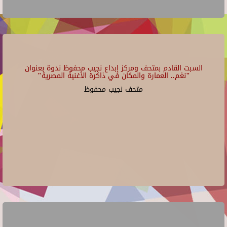
السبت القادم بمتحف ومركز إبداع نجيب محفوظ ندوة بعنوان
"نغم.. العمارة والمكان في ذاكرة الأغنية المصرية"
متحف نجيب محفوظ