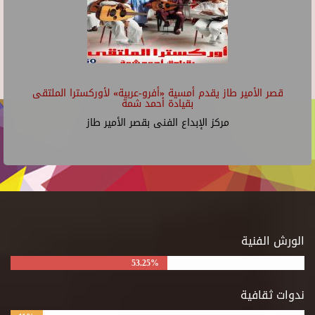
قصر الأمير طاز يقدم أمسية «أفرو-عربية» لأوركسترا الملتقى
بقيادة أحمد شمة
مركز الإبداع الفنى بقصر الأمير طاز
الورش الفنية
53.25%
ندوات ثقافية