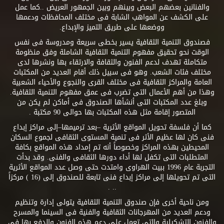
والفنانين بعضهم البعض وبينهم وبين الجمهور العريض ..كما عمل
على الكشف عن المواهب الشابة فى مختلف المحافظات ودعمها
ووضعها على طريق التميز والإبداع.
فصندوق التنمية الثقافية يسير بخطى سريعة ومدروسة فى نفس
الوقت نحو تحقيق مفهوم التنمية الثقافية الشاملة وفق منظومة
متكاملة تهدف لدعم الفنون والثقافة والارتقاء بها ونشرها لدى
مختلف فئات الشعب. وهو فى سبيل ذلك أقام العديد من المكتبات
العامة والمراكز الثقافية فى مختلف القرى والنجوع والأحياء الشعبية
وهذا من أهم الأعمال التى تضرب فى عمق مفهوم التنمية الثقافية.
وبلغ عدد المكتبات التى أنشأها الصندوق فى أماكن لم يكن من
المتصور إقامة مثل هذه المكتبات بها حوالى 90 مكتبة .
كما أن فلسفة تحويل المواقع الأثرية –بعد ترميمها–إلى مراكز إبداع
فنى كان لها عظيم الأثر فى تنمية المستوى الثقافى لجموع السكان
المحيطين بهذه المراكز وخصوصاً أنه تم إمداد هذه المواقع بكافة
المتطلبات التى تكفل لها أداء دورها الثقافى والفنى. وقد بدأت
التجربة عام 1996 ببيت الهراوى وامتدت حتى وصل عدد المواقع الأثرية
التى تم تحويلها إلى مراكز إبداع فنى تابعة للصندوق إلى (16 ) مركزاً
.. .
ومن ناحية أخرى فإن صندوق التنمية الثقافية يتولى إدارة وتنظيم
ودعم العديد من المهرجانات الثقافية والفنية فى السينما والمسرح
والفنون التشكيلية والتى تعمل على دعم هذه الفنون والدفع بها فى