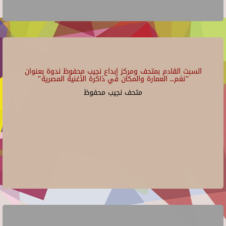
السبت القادم بمتحف ومركز إبداع نجيب محفوظ ندوة بعنوان
"نغم.. العمارة والمكان في ذاكرة الأغنية المصرية"
متحف نجيب محفوظ