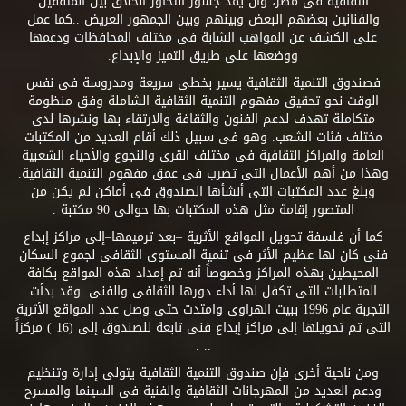
الثقافية فى مصر، وأن يمد جسور التحاور الخلاق بين المثقفين
والفنانين بعضهم البعض وبينهم وبين الجمهور العريض ..كما عمل
على الكشف عن المواهب الشابة فى مختلف المحافظات ودعمها
ووضعها على طريق التميز والإبداع.
فصندوق التنمية الثقافية يسير بخطى سريعة ومدروسة فى نفس
الوقت نحو تحقيق مفهوم التنمية الثقافية الشاملة وفق منظومة
متكاملة تهدف لدعم الفنون والثقافة والارتقاء بها ونشرها لدى
مختلف فئات الشعب. وهو فى سبيل ذلك أقام العديد من المكتبات
العامة والمراكز الثقافية فى مختلف القرى والنجوع والأحياء الشعبية
وهذا من أهم الأعمال التى تضرب فى عمق مفهوم التنمية الثقافية.
وبلغ عدد المكتبات التى أنشأها الصندوق فى أماكن لم يكن من
المتصور إقامة مثل هذه المكتبات بها حوالى 90 مكتبة .
كما أن فلسفة تحويل المواقع الأثرية –بعد ترميمها–إلى مراكز إبداع
فنى كان لها عظيم الأثر فى تنمية المستوى الثقافى لجموع السكان
المحيطين بهذه المراكز وخصوصاً أنه تم إمداد هذه المواقع بكافة
المتطلبات التى تكفل لها أداء دورها الثقافى والفنى. وقد بدأت
التجربة عام 1996 ببيت الهراوى وامتدت حتى وصل عدد المواقع الأثرية
التى تم تحويلها إلى مراكز إبداع فنى تابعة للصندوق إلى (16 ) مركزاً
.. .
ومن ناحية أخرى فإن صندوق التنمية الثقافية يتولى إدارة وتنظيم
ودعم العديد من المهرجانات الثقافية والفنية فى السينما والمسرح