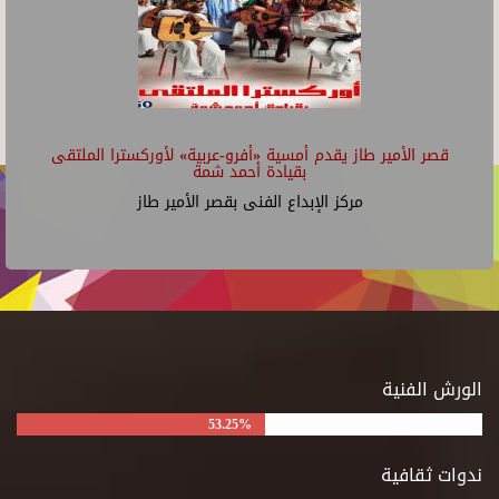
قصر الأمير طاز يقدم أمسية «أفرو-عربية» لأوركسترا الملتقى
بقيادة أحمد شمة
مركز الإبداع الفنى بقصر الأمير طاز
الورش الفنية
53.25%
ندوات ثقافية