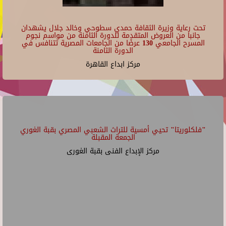
تحت رعاية وزيرة الثقافة حمدي سطوحي وخالد جلال يشهدان
جانبا من العروض المتقدمة للدورة الثامنة من مواسم نجوم
المسرح الجامعي 130 عرضًا من الجامعات المصرية تتنافس في
الدورة الثامنة
مركز ابداع القاهرة
"فلكلوريتا" تحيي أمسية للتراث الشعبي المصري بقبة الغوري
الجمعة المقبلة
مركز الإبداع الفنى بقبة الغورى