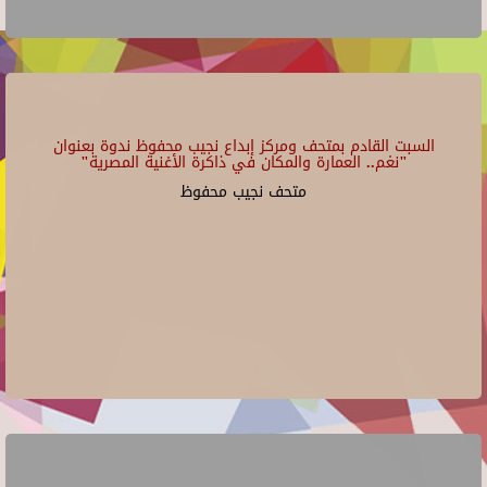
السبت القادم بمتحف ومركز إبداع نجيب محفوظ ندوة بعنوان
"نغم.. العمارة والمكان في ذاكرة الأغنية المصرية"
متحف نجيب محفوظ