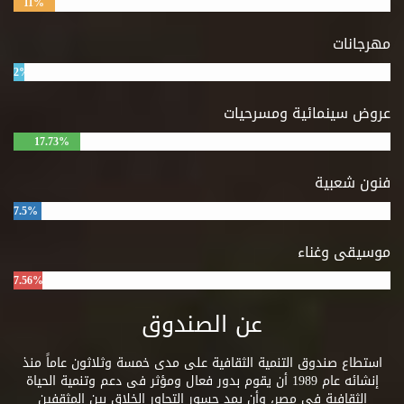
11%
مهرجانات
2%
عروض سينمائية ومسرحيات
17.73%
فنون شعبية
7.5%
موسيقى وغناء
7.56%
عن الصندوق
استطاع صندوق التنمية الثقافية على مدى خمسة وثلاثون عاماً منذ
إنشائه عام 1989 أن يقوم بدور فعال ومؤثر فى دعم وتنمية الحياة
الثقافية فى مصر، وأن يمد جسور التحاور الخلاق بين المثقفين