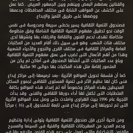
والفنانين بعضهم البعض وبينهم وبين الجمهور العريض ..كما عمل
على الكشف عن المواهب الشابة فى مختلف المحافظات ودعمها
ووضعها على طريق التميز والإبداع.
فصندوق التنمية الثقافية يسير بخطى سريعة ومدروسة فى نفس
الوقت نحو تحقيق مفهوم التنمية الثقافية الشاملة وفق منظومة
متكاملة تهدف لدعم الفنون والثقافة والارتقاء بها ونشرها لدى
مختلف فئات الشعب. وهو فى سبيل ذلك أقام العديد من المكتبات
العامة والمراكز الثقافية فى مختلف القرى والنجوع والأحياء الشعبية
وهذا من أهم الأعمال التى تضرب فى عمق مفهوم التنمية الثقافية.
وبلغ عدد المكتبات التى أنشأها الصندوق فى أماكن لم يكن من
المتصور إقامة مثل هذه المكتبات بها حوالى 90 مكتبة .
كما أن فلسفة تحويل المواقع الأثرية –بعد ترميمها–إلى مراكز إبداع
فنى كان لها عظيم الأثر فى تنمية المستوى الثقافى لجموع السكان
المحيطين بهذه المراكز وخصوصاً أنه تم إمداد هذه المواقع بكافة
المتطلبات التى تكفل لها أداء دورها الثقافى والفنى. وقد بدأت
التجربة عام 1996 ببيت الهراوى وامتدت حتى وصل عدد المواقع الأثرية
التى تم تحويلها إلى مراكز إبداع فنى تابعة للصندوق إلى (16 ) مركزاً
.. .
ومن ناحية أخرى فإن صندوق التنمية الثقافية يتولى إدارة وتنظيم
ودعم العديد من المهرجانات الثقافية والفنية فى السينما والمسرح
والفنون التشكيلية والتى تعمل على دعم هذه الفنون والدفع بها فى