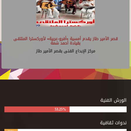
قصر الأمير طاز يقدم أمسية «أفرو-عربية» لأوركسترا الملتقى
بقيادة أحمد شمة
مركز الإبداع الفنى بقصر الأمير طاز
الورش الفنية
53.25%
ندوات ثقافية