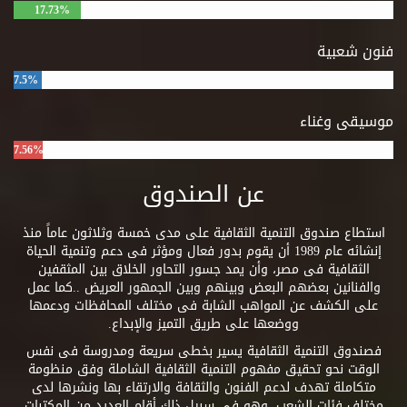
17.73%
فنون شعبية
7.5%
موسيقى وغناء
7.56%
عن الصندوق
استطاع صندوق التنمية الثقافية على مدى خمسة وثلاثون عاماً منذ
إنشائه عام 1989 أن يقوم بدور فعال ومؤثر فى دعم وتنمية الحياة
الثقافية فى مصر، وأن يمد جسور التحاور الخلاق بين المثقفين
والفنانين بعضهم البعض وبينهم وبين الجمهور العريض ..كما عمل
على الكشف عن المواهب الشابة فى مختلف المحافظات ودعمها
ووضعها على طريق التميز والإبداع.
فصندوق التنمية الثقافية يسير بخطى سريعة ومدروسة فى نفس
الوقت نحو تحقيق مفهوم التنمية الثقافية الشاملة وفق منظومة
متكاملة تهدف لدعم الفنون والثقافة والارتقاء بها ونشرها لدى
مختلف فئات الشعب. وهو فى سبيل ذلك أقام العديد من المكتبات