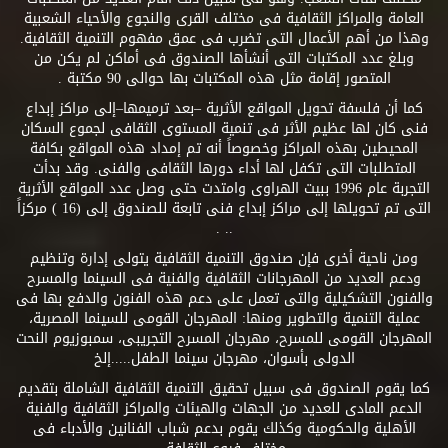
العامة والمراكز الثقافية فى مختلف القرى والنجوع والأحياء الشعبية
وهذا من أهم الأعمال التى تضرب فى عمق مفهوم التنمية الثقافية.
وبلغ عدد المكتبات التى أنشأها الصندوق فى أماكن لم يكن من
المتصور إقامة مثل هذه المكتبات بها حوالى 90 مكتبة .
كما أن فلسفة تحويل المواقع الأثرية –بعد ترميمها–إلى مراكز إبداع
فنى كان لها عظيم الأثر فى تنمية المستوى الثقافى لجموع السكان
المحيطين بهذه المراكز وخصوصاً أنه تم إمداد هذه المواقع بكافة
المتطلبات التى تكفل لها أداء دورها الثقافى والفنى. وقد بدأت
التجربة عام 1996 ببيت الهراوى وامتدت حتى وصل عدد المواقع الأثرية
التى تم تحويلها إلى مراكز إبداع فنى تابعة للصندوق إلى (16 ) مركزاً
.. .
ومن ناحية أخرى فإن صندوق التنمية الثقافية يتولى إدارة وتنظيم
ودعم العديد من المهرجانات الثقافية والفنية فى السينما والمسرح
والفنون التشكيلية والتى تعمل على دعم هذه الفنون والدفع بها فى
عملية التنمية والتطوير ومنها: المهرجان القومى للسينما المصرية،
المهرجان القومى للمسرح، مهرجان المسرح التجريبى، سمبوزيوم النحت
الدولى بأسوان، مهرجان سينما الطفل.....إلخ
كما يقوم الصندوق فى سبيل تحقيق التنمية الثقافية الشاملة بتقديم
الدعم المادى للعديد من الجهات والهيئات والمراكز الثقافية والفنية
الأهلية والحكومية وكذلك يقوم بدعم شباب الفنانين والأدباء فى