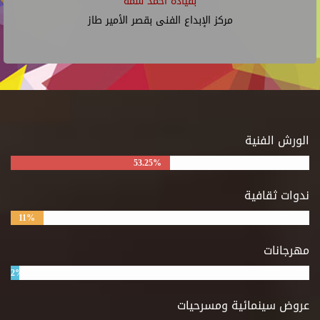
بقيادة أحمد شمة
مركز الإبداع الفنى بقصر الأمير طاز
الورش الفنية
53.25%
ندوات ثقافية
11%
مهرجانات
2%
عروض سينمائية ومسرحيات