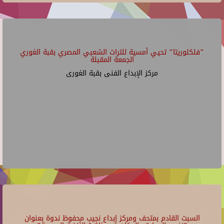
"فلكلوريتا" تحيي أمسية للتراث الشعبي المصري بقبة الغوري
الجمعة المقبلة
مركز الإبداع الفنى بقبة الغورى
السبت القادم بمتحف ومركز إبداع نجيب محفوظ ندوة بعنوان