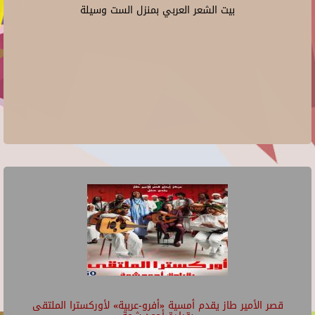
بيت الشعر العربي بمنزل الست وسيلة
قصر الأمير طاز يقدم أمسية «أفرو-عربية» لأوركسترا الملتقى