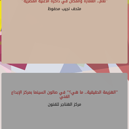
"نغم.. العمارة والمكان في ذاكرة الأغنية المصرية"
متحف نجيب محفوظ
"الهزيمة الحقيقية.. ما هي؟" في صالون السينما بمركز الإبداع
الفني
مركز الهناجر للفنون