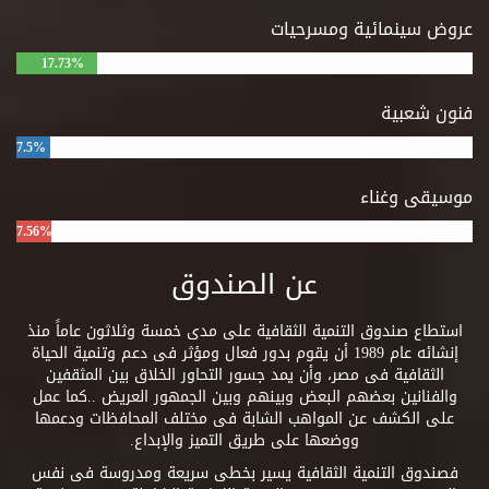
عروض سينمائية ومسرحيات
17.73%
فنون شعبية
7.5%
موسيقى وغناء
7.56%
عن الصندوق
استطاع صندوق التنمية الثقافية على مدى خمسة وثلاثون عاماً منذ
إنشائه عام 1989 أن يقوم بدور فعال ومؤثر فى دعم وتنمية الحياة
الثقافية فى مصر، وأن يمد جسور التحاور الخلاق بين المثقفين
والفنانين بعضهم البعض وبينهم وبين الجمهور العريض ..كما عمل
على الكشف عن المواهب الشابة فى مختلف المحافظات ودعمها
ووضعها على طريق التميز والإبداع.
فصندوق التنمية الثقافية يسير بخطى سريعة ومدروسة فى نفس