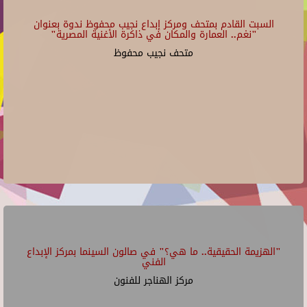
السبت القادم بمتحف ومركز إبداع نجيب محفوظ ندوة بعنوان
"نغم.. العمارة والمكان في ذاكرة الأغنية المصرية"
متحف نجيب محفوظ
"الهزيمة الحقيقية.. ما هي؟" في صالون السينما بمركز الإبداع
الفني
مركز الهناجر للفنون