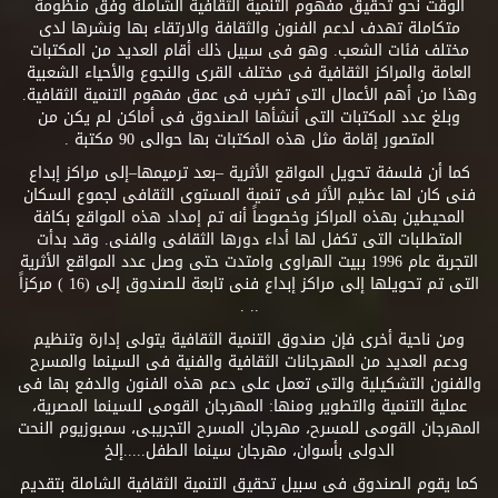
الوقت نحو تحقيق مفهوم التنمية الثقافية الشاملة وفق منظومة
متكاملة تهدف لدعم الفنون والثقافة والارتقاء بها ونشرها لدى
مختلف فئات الشعب. وهو فى سبيل ذلك أقام العديد من المكتبات
العامة والمراكز الثقافية فى مختلف القرى والنجوع والأحياء الشعبية
وهذا من أهم الأعمال التى تضرب فى عمق مفهوم التنمية الثقافية.
وبلغ عدد المكتبات التى أنشأها الصندوق فى أماكن لم يكن من
المتصور إقامة مثل هذه المكتبات بها حوالى 90 مكتبة .
كما أن فلسفة تحويل المواقع الأثرية –بعد ترميمها–إلى مراكز إبداع
فنى كان لها عظيم الأثر فى تنمية المستوى الثقافى لجموع السكان
المحيطين بهذه المراكز وخصوصاً أنه تم إمداد هذه المواقع بكافة
المتطلبات التى تكفل لها أداء دورها الثقافى والفنى. وقد بدأت
التجربة عام 1996 ببيت الهراوى وامتدت حتى وصل عدد المواقع الأثرية
التى تم تحويلها إلى مراكز إبداع فنى تابعة للصندوق إلى (16 ) مركزاً
.. .
ومن ناحية أخرى فإن صندوق التنمية الثقافية يتولى إدارة وتنظيم
ودعم العديد من المهرجانات الثقافية والفنية فى السينما والمسرح
والفنون التشكيلية والتى تعمل على دعم هذه الفنون والدفع بها فى
عملية التنمية والتطوير ومنها: المهرجان القومى للسينما المصرية،
المهرجان القومى للمسرح، مهرجان المسرح التجريبى، سمبوزيوم النحت
الدولى بأسوان، مهرجان سينما الطفل.....إلخ
كما يقوم الصندوق فى سبيل تحقيق التنمية الثقافية الشاملة بتقديم