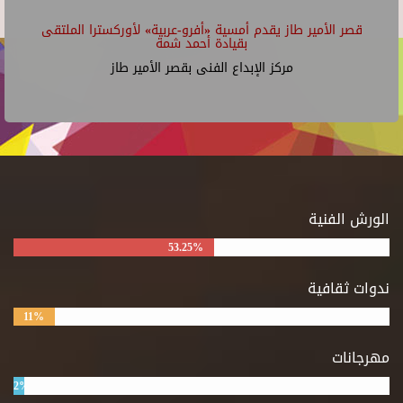
قصر الأمير طاز يقدم أمسية «أفرو-عربية» لأوركسترا الملتقى
بقيادة أحمد شمة
مركز الإبداع الفنى بقصر الأمير طاز
الورش الفنية
53.25%
ندوات ثقافية
11%
مهرجانات
2%