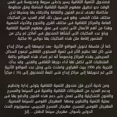
فصندوق التنمية الثقافية يسير بخطى سريعة ومدروسة فى نفس
الوقت نحو تحقيق مفهوم التنمية الثقافية الشاملة وفق منظومة
متكاملة تهدف لدعم الفنون والثقافة والارتقاء بها ونشرها لدى
مختلف فئات الشعب. وهو فى سبيل ذلك أقام العديد من المكتبات
العامة والمراكز الثقافية فى مختلف القرى والنجوع والأحياء الشعبية
وهذا من أهم الأعمال التى تضرب فى عمق مفهوم التنمية الثقافية.
وبلغ عدد المكتبات التى أنشأها الصندوق فى أماكن لم يكن من
المتصور إقامة مثل هذه المكتبات بها حوالى 90 مكتبة .
كما أن فلسفة تحويل المواقع الأثرية –بعد ترميمها–إلى مراكز إبداع
فنى كان لها عظيم الأثر فى تنمية المستوى الثقافى لجموع السكان
المحيطين بهذه المراكز وخصوصاً أنه تم إمداد هذه المواقع بكافة
المتطلبات التى تكفل لها أداء دورها الثقافى والفنى. وقد بدأت
التجربة عام 1996 ببيت الهراوى وامتدت حتى وصل عدد المواقع الأثرية
التى تم تحويلها إلى مراكز إبداع فنى تابعة للصندوق إلى (16 ) مركزاً
.. .
ومن ناحية أخرى فإن صندوق التنمية الثقافية يتولى إدارة وتنظيم
ودعم العديد من المهرجانات الثقافية والفنية فى السينما والمسرح
والفنون التشكيلية والتى تعمل على دعم هذه الفنون والدفع بها فى
عملية التنمية والتطوير ومنها: المهرجان القومى للسينما المصرية،
المهرجان القومى للمسرح، مهرجان المسرح التجريبى، سمبوزيوم النحت
الدولى بأسوان، مهرجان سينما الطفل.....إلخ