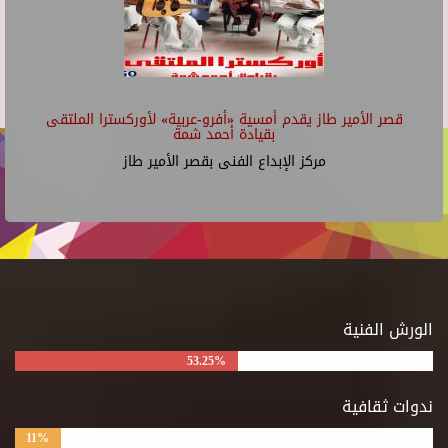
قصر الأمير طاز يقدم أمسية «أفرو-عربية» لأوركسترا الملتقى
بقيادة أحمد شمة
مركز الإبداع الفنى بقصر الأمير طاز
الورش الفنية
53.25%
ندوات ثقافية
11%