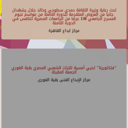
تحت رعاية وزيرة الثقافة حمدي سطوحي وخالد جلال يشهدان
جانبا من العروض المتقدمة للدورة الثامنة من مواسم نجوم
المسرح الجامعي 130 عرضًا من الجامعات المصرية تتنافس في
الدورة الثامنة
مركز ابداع القاهرة
"فلكلوريتا" تحيي أمسية للتراث الشعبي المصري بقبة الغوري
الجمعة المقبلة
مركز الإبداع الفنى بقبة الغورى