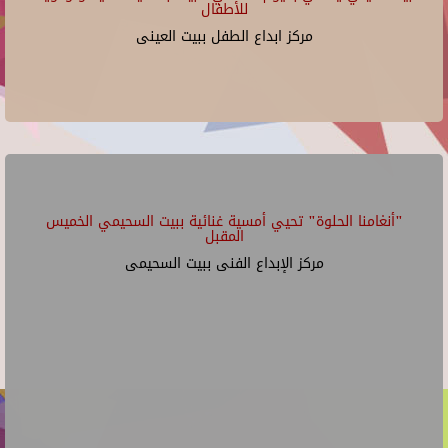
للأطفال
مركز ابداع الطفل ببيت العينى
"أنغامنا الحلوة" تحيي أمسية غنائية ببيت السحيمي الخميس
المقبل
مركز الإبداع الفنى ببيت السحيمى