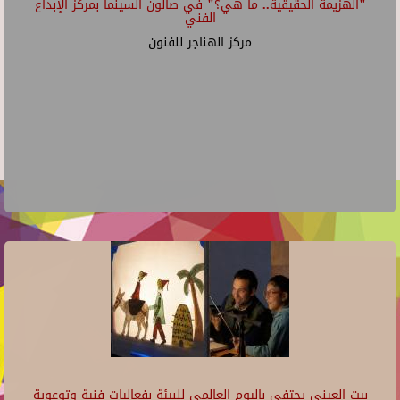
"الهزيمة الحقيقية.. ما هي؟" في صالون السينما بمركز الإبداع
الفني
مركز الهناجر للفنون
بيت العيني يحتفي باليوم العالمي للبيئة بفعاليات فنية وتوعوية