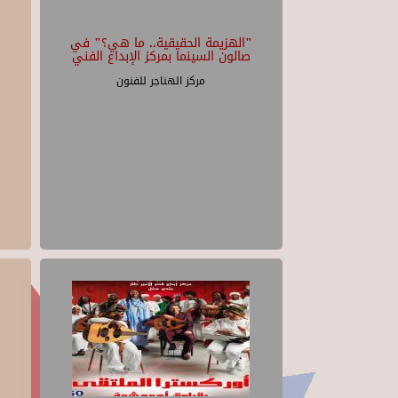
"الهزيمة الحقيقية.. ما هي؟" في
صالون السينما بمركز الإبداع الفني
مركز الهناجر للفنون