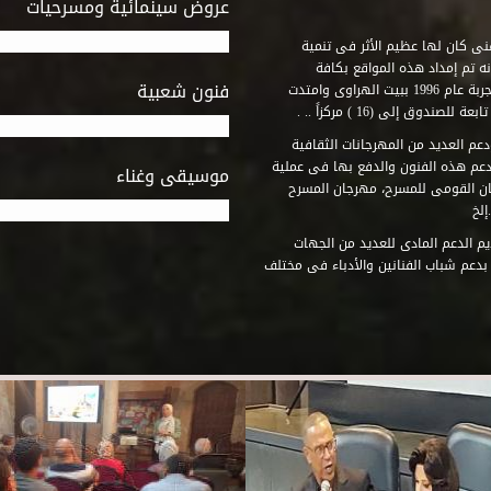
عروض سينمائية ومسرحيات
فنى كان لها عظيم الأثر فى تنمية
ه تم إمداد هذه المواقع بكافة
فنون شعبية
المتطلبات التى تكفل لها أداء دورها الثقافى والفنى. وقد بدأت التجربة عام 1996 ببيت الهراوى وامتدت
وق إلى (16 ) مركزاً .. .
عم العديد من المهرجانات الثقافية
دعم هذه الفنون والدفع بها فى عملية
موسيقى وغناء
جان القومى للمسرح، مهرجان المسرح
إلخ
م الدعم المادى للعديد من الجهات
 بدعم شباب الفنانين والأدباء فى مختلف