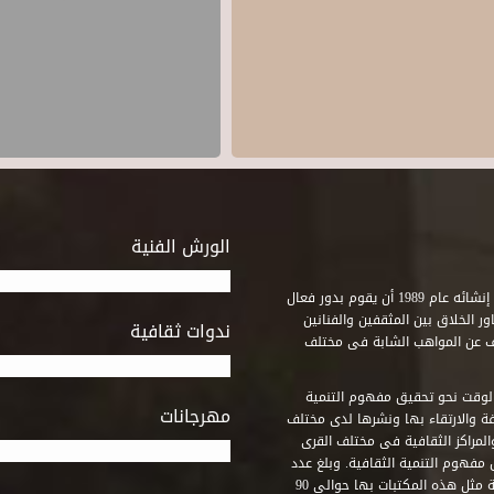
الورش الفنية
استطاع صندوق التنمية الثقافية على مدى خمسة وثلاثون عاماً منذ إنشائه عام 1989 أن يقوم بدور فعال
ر الخلاق بين المثقفين والفنانين
ندوات ثقافية
ف عن المواهب الشابة فى مختلف
وقت نحو تحقيق مفهوم التنمية
مهرجانات
ة والارتقاء بها ونشرها لدى مختلف
لمراكز الثقافية فى مختلف القرى
مفهوم التنمية الثقافية. وبلغ عدد
المكتبات التى أنشأها الصندوق فى أماكن لم يكن من المتصور إقامة مثل هذه المكتبات بها حوالى 90