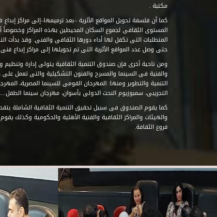
مكتبة .
كما أن فلسفة تحويل المواقع الأثرية –بعد ترميمها–إلى مراكز إبداع 
المستوى الثقافى لجموع السكان المحيطين بهذه المراكز وخصوصاً أن
حتى وصل عدد المواقع الأثرية التى تم تحويلها إلى مراكز إبداع فنى تابعة للصند
ومن ناحية أخرى فإن صندوق التنمية الثقافية يتولى إدارة وتنظيم ود
والفنية فى السينما والمسرح والفنون التشكيلية والتى تعمل على 
التنمية والتطوير ومنها: المهرجان القومى للسينما المصرية، المهر
التجريبى، سمبوزيوم النحت الدولى بأسوان، مهرجان سينما الطفل.....
كما يقوم الصندوق فى سبيل تحقيق التنمية الثقافية الشاملة بتقدي
والهيئات والمراكز الثقافية والفنية الأهلية والحكومية وكذلك يقوم
فروع الثقافة.