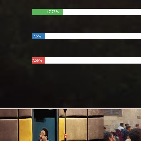
17.73%
7.5%
7.56%