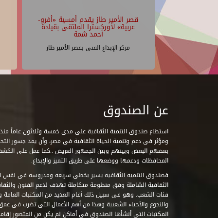
قصر الأمير طاز يقدم أمسية «أفرو-
عربية» لأوركسترا الملتقى بقيادة
أحمد شمة
مركز الإبداع الفنى بقصر الأمير طاز
عن الصندوق
ومؤثر فى دعم وتنمية الحياة الثقافية فى مصر، وأن يمد جسور التحاو
بعضهم البعض وبينهم وبين الجمهور العريض ..كما عمل على الكش
المحافظات ودعمها ووضعها على طريق التميز والإبداع.
فصندوق التنمية الثقافية يسير بخطى سريعة ومدروسة فى نفس ال
الثقافية الشاملة وفق منظومة متكاملة تهدف لدعم الفنون والثقاف
فئات الشعب. وهو فى سبيل ذلك أقام العديد من المكتبات العامة وا
والنجوع والأحياء الشعبية وهذا من أهم الأعمال التى تضرب فى عمق 