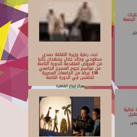
تراث
الجمعة
رى
تحت رعاية وزيرة الثقافة حمدي
سطوحي وخالد جلال يشهدان جانبا
من العروض المتقدمة للدورة الثامنة
من مواسم نجوم المسرح الجامعي
130 عرضًا من الجامعات المصرية
تتنافس في الدورة الثامنة
مركز ابداع القاهرة
غنائية
قبل
يمى