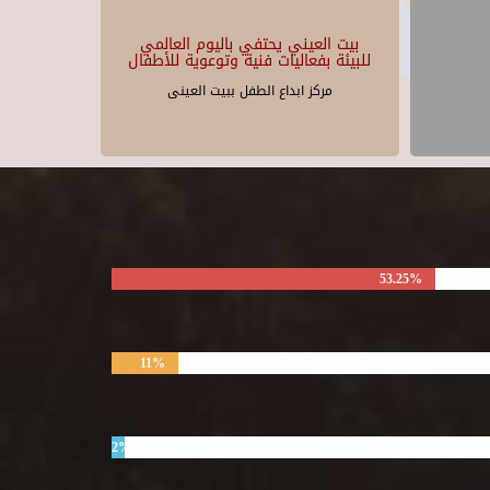
بيت العيني يحتفي باليوم العالمي
للبيئة بفعاليات فنية وتوعوية للأطفال
مركز ابداع الطفل ببيت العينى
53.25%
11%
2%