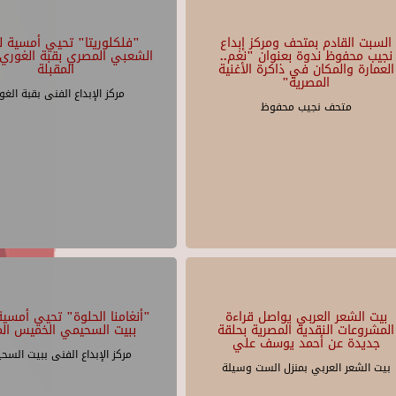
السبت القادم بمتحف ومركز إبداع
"فلكلوريتا" تحيي أمسية لل
نجيب محفوظ ندوة بعنوان "نغم..
الشعبي المصري بقبة الغوري 
العمارة والمكان في ذاكرة الأغنية
المقبلة
المصرية"
مركز الإبداع الفنى بقبة الغو
متحف نجيب محفوظ
بيت الشعر العربي يواصل قراءة
"أنغامنا الحلوة" تحيي أمسية 
المشروعات النقدية المصرية بحلقة
ببيت السحيمي الخميس الم
جديدة عن أحمد يوسف علي
مركز الإبداع الفنى ببيت السح
بيت الشعر العربي بمنزل الست وسيلة