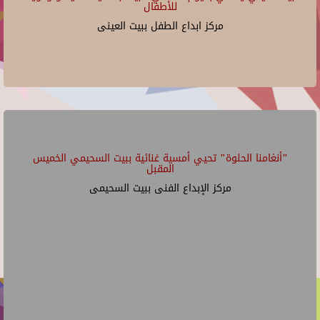
للأطفال
مركز ابداع الطفل ببيت العينى
"أنغامنا الحلوة" تحيي أمسية غنائية ببيت السحيمي الخميس
المقبل
مركز الإبداع الفنى ببيت السحيمى