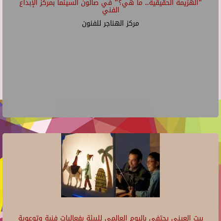
"الهزيمة الحقيقية.. ما هي؟" في صالون السينما بمركز الإبداع
الفني
مركز الهناجر للفنون
بيت العيني يحتفي باليوم العالمي للبيئة بفعاليات فنية وتوعوية