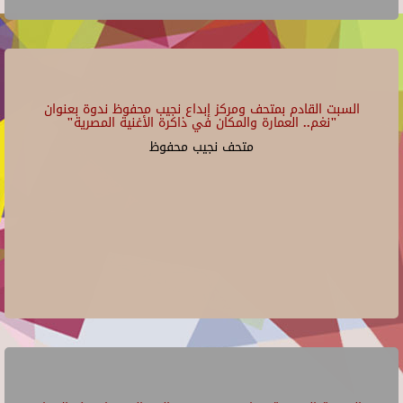
السبت القادم بمتحف ومركز إبداع نجيب محفوظ ندوة بعنوان
"نغم.. العمارة والمكان في ذاكرة الأغنية المصرية"
متحف نجيب محفوظ