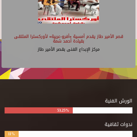
قصر الأمير طاز يقدم أمسية «أفرو-عربية» لأوركسترا الملتقى
بقيادة أحمد شمة
مركز الإبداع الفنى بقصر الأمير طاز
الورش الفنية
53.25%
ندوات ثقافية
11%