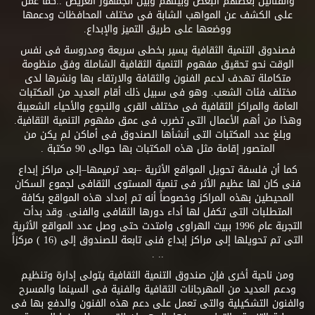
والفنانين بعضهم البعض وبينهم وبين الجمهور العريض ..كما عمل
على الكشف عن المواهب الشابة فى مختلف المحافظات ودعمها
ووضعها على طريق التميز والإبداع.
فصندوق التنمية الثقافية يسير بخطى سريعة ومدروسة فى نفس
الوقت نحو تحقيق مفهوم التنمية الثقافية الشاملة وفق منظومة
متكاملة تهدف لدعم الفنون والثقافة والارتقاء بها ونشرها لدى
مختلف فئات الشعب. وهو فى سبيل ذلك أقام العديد من المكتبات
العامة والمراكز الثقافية فى مختلف القرى والنجوع والأحياء الشعبية
وهذا من أهم الأعمال التى تضرب فى عمق مفهوم التنمية الثقافية.
وبلغ عدد المكتبات التى أنشأها الصندوق فى أماكن لم يكن من
المتصور إقامة مثل هذه المكتبات بها حوالى 90 مكتبة .
كما أن فلسفة تحويل المواقع الأثرية –بعد ترميمها–إلى مراكز إبداع
فنى كان لها عظيم الأثر فى تنمية المستوى الثقافى لجموع السكان
المحيطين بهذه المراكز وخصوصاً أنه تم إمداد هذه المواقع بكافة
المتطلبات التى تكفل لها أداء دورها الثقافى والفنى. وقد بدأت
التجربة عام 1996 ببيت الهراوى وامتدت حتى وصل عدد المواقع الأثرية
التى تم تحويلها إلى مراكز إبداع فنى تابعة للصندوق إلى (16 ) مركزاً
.. .
ومن ناحية أخرى فإن صندوق التنمية الثقافية يتولى إدارة وتنظيم
ودعم العديد من المهرجانات الثقافية والفنية فى السينما والمسرح
والفنون التشكيلية والتى تعمل على دعم هذه الفنون والدفع بها فى