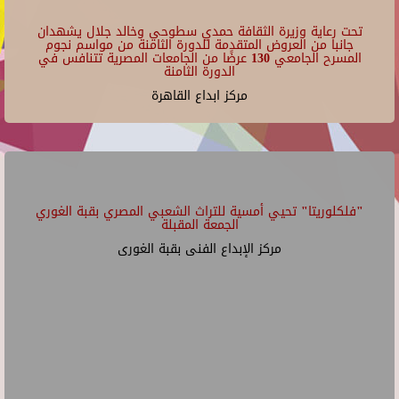
تحت رعاية وزيرة الثقافة حمدي سطوحي وخالد جلال يشهدان
جانبا من العروض المتقدمة للدورة الثامنة من مواسم نجوم
المسرح الجامعي 130 عرضًا من الجامعات المصرية تتنافس في
الدورة الثامنة
مركز ابداع القاهرة
"فلكلوريتا" تحيي أمسية للتراث الشعبي المصري بقبة الغوري
الجمعة المقبلة
مركز الإبداع الفنى بقبة الغورى