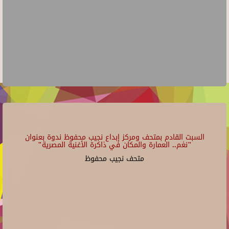
السبت القادم بمتحف ومركز إبداع نجيب محفوظ ندوة بعنوان
"نغم.. العمارة والمكان في ذاكرة الأغنية المصرية"
متحف نجيب محفوظ