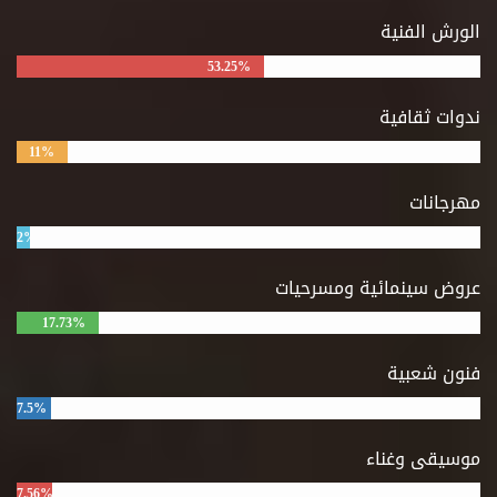
الورش الفنية
53.25%
ندوات ثقافية
11%
مهرجانات
2%
عروض سينمائية ومسرحيات
17.73%
فنون شعبية
7.5%
موسيقى وغناء
7.56%