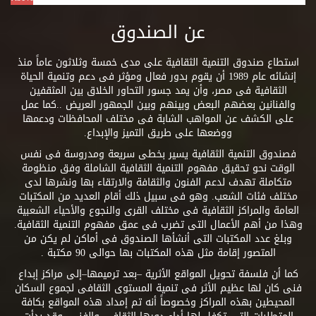
عن الصندوق
استطاع صندوق التنمية الثقافية على مدى خمسة وثلاثون عاماً منذ
إنشائه عام 1989 أن يقوم بدور فعال ومؤثر فى دعم وتنمية الحياة
الثقافية فى مصر، وأن يمد جسور التحاور الخلاق بين المثقفين
والفنانين بعضهم البعض وبينهم وبين الجمهور العريض ..كما عمل
على الكشف عن المواهب الشابة فى مختلف المحافظات ودعمها
ووضعها على طريق التميز والإبداع.
فصندوق التنمية الثقافية يسير بخطى سريعة ومدروسة فى نفس
الوقت نحو تحقيق مفهوم التنمية الثقافية الشاملة وفق منظومة
متكاملة تهدف لدعم الفنون والثقافة والارتقاء بها ونشرها لدى
مختلف فئات الشعب. وهو فى سبيل ذلك أقام العديد من المكتبات
العامة والمراكز الثقافية فى مختلف القرى والنجوع والأحياء الشعبية
وهذا من أهم الأعمال التى تضرب فى عمق مفهوم التنمية الثقافية.
وبلغ عدد المكتبات التى أنشأها الصندوق فى أماكن لم يكن من
المتصور إقامة مثل هذه المكتبات بها حوالى 90 مكتبة .
كما أن فلسفة تحويل المواقع الأثرية –بعد ترميمها–إلى مراكز إبداع
فنى كان لها عظيم الأثر فى تنمية المستوى الثقافى لجموع السكان
المحيطين بهذه المراكز وخصوصاً أنه تم إمداد هذه المواقع بكافة