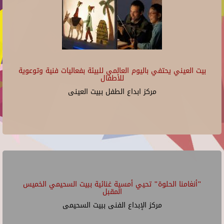
بيت العيني يحتفي باليوم العالمي للبيئة بفعاليات فنية وتوعوية
للأطفال
مركز ابداع الطفل ببيت العينى
"أنغامنا الحلوة" تحيي أمسية غنائية ببيت السحيمي الخميس
المقبل
مركز الإبداع الفنى ببيت السحيمى