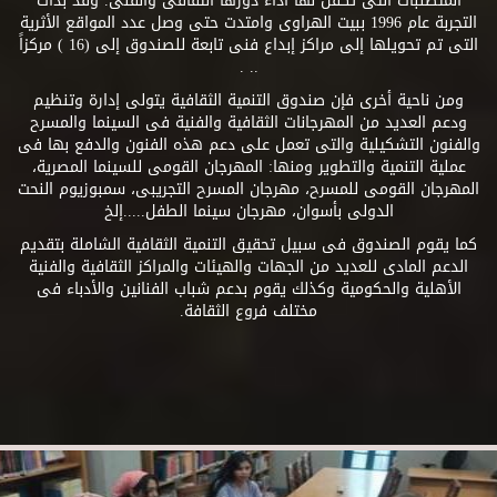
المتطلبات التى تكفل لها أداء دورها الثقافى والفنى. وقد بدأت
التجربة عام 1996 ببيت الهراوى وامتدت حتى وصل عدد المواقع الأثرية
التى تم تحويلها إلى مراكز إبداع فنى تابعة للصندوق إلى (16 ) مركزاً
.. .
ومن ناحية أخرى فإن صندوق التنمية الثقافية يتولى إدارة وتنظيم
ودعم العديد من المهرجانات الثقافية والفنية فى السينما والمسرح
والفنون التشكيلية والتى تعمل على دعم هذه الفنون والدفع بها فى
عملية التنمية والتطوير ومنها: المهرجان القومى للسينما المصرية،
المهرجان القومى للمسرح، مهرجان المسرح التجريبى، سمبوزيوم النحت
الدولى بأسوان، مهرجان سينما الطفل.....إلخ
كما يقوم الصندوق فى سبيل تحقيق التنمية الثقافية الشاملة بتقديم
الدعم المادى للعديد من الجهات والهيئات والمراكز الثقافية والفنية
الأهلية والحكومية وكذلك يقوم بدعم شباب الفنانين والأدباء فى
مختلف فروع الثقافة.