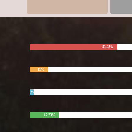
53.25%
11%
2%
17.73%