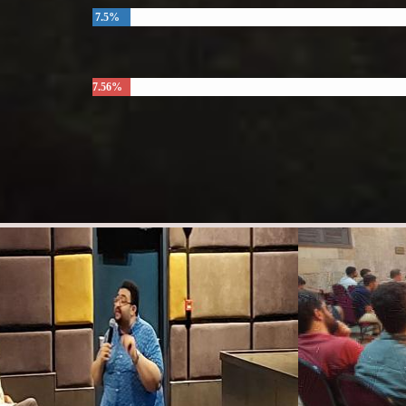
7.5%
7.56%