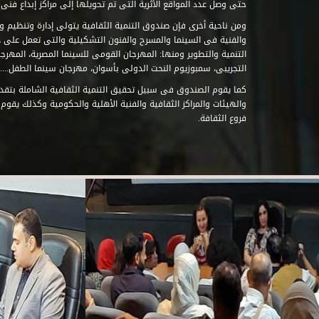
حتى وصل عدد المواقع الأثرية التى تم تحويلها إلى مراكز إبداع فنى تابعة للصند
ومن ناحية أخرى فإن صندوق التنمية الثقافية يتولى إدارة وتنظيم ود
والفنية فى السينما والمسرح والفنون التشكيلية والتى تعمل على 
التنمية والتطوير ومنها: المهرجان القومى للسينما المصرية، المهر
التجريبى، سمبوزيوم النحت الدولى بأسوان، مهرجان سينما الطفل.....
كما يقوم الصندوق فى سبيل تحقيق التنمية الثقافية الشاملة بتقدي
والهيئات والمراكز الثقافية والفنية الأهلية والحكومية وكذلك يقوم
فروع الثقافة.