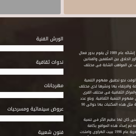
الورش الفنية
استطاع صندوق التنمية الثقافية على مدى خمسة وثلاثون عاماً منذ إنشائه عام 1989 أن يقوم بدور فعال
ر الخلاق بين المثقفين والفنانين
ندوات ثقافية
ف عن المواهب الشابة فى مختلف
وقت نحو تحقيق مفهوم التنمية
مهرجانات
ة والارتقاء بها ونشرها لدى مختلف
لمراكز الثقافية فى مختلف القرى
مفهوم التنمية الثقافية. وبلغ عدد
المكتبات التى أنشأها الصندوق فى أماكن لم يكن من المتصور إقامة مثل هذه المكتبات بها حوالى 90
عروض سينمائية ومسرحيات
فنى كان لها عظيم الأثر فى تنمية
ه تم إمداد هذه المواقع بكافة
فنون شعبية
المتطلبات التى تكفل لها أداء دورها الثقافى والفنى. وقد بدأت التجربة عام 1996 ببيت الهراوى وامتدت