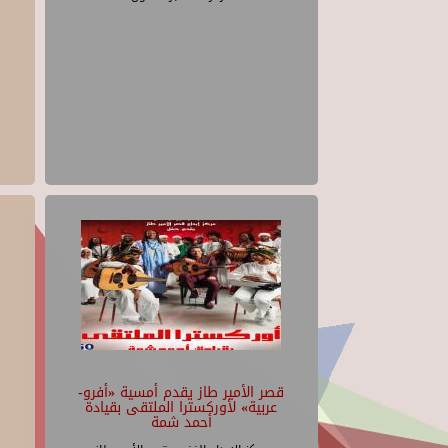
قصر الأمير طاز يقدم أمسية «أفرو-
عربية» لأوركسترا الملتقى بقيادة
أحمد شمة