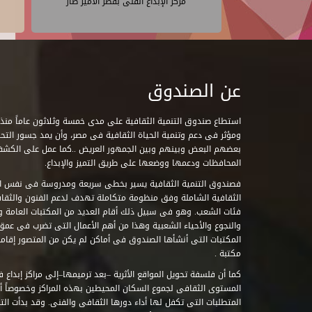
مركز الإبداع الفنى بقصر الأمير طاز
عن الصندوق
ومؤثر فى دعم وتنمية الحياة الثقافية فى مصر، وأن يمد جسور التحاو
بعضهم البعض وبينهم وبين الجمهور العريض ..كما عمل على الكش
المحافظات ودعمها ووضعها على طريق التميز والإبداع.
فصندوق التنمية الثقافية يسير بخطى سريعة ومدروسة فى نفس ال
الثقافية الشاملة وفق منظومة متكاملة تهدف لدعم الفنون والثقاف
فئات الشعب. وهو فى سبيل ذلك أقام العديد من المكتبات العامة وا
والنجوع والأحياء الشعبية وهذا من أهم الأعمال التى تضرب فى عمق 
مكتبة .
كما أن فلسفة تحويل المواقع الأثرية –بعد ترميمها–إلى مراكز إبداع 
المستوى الثقافى لجموع السكان المحيطين بهذه المراكز وخصوصاً أن