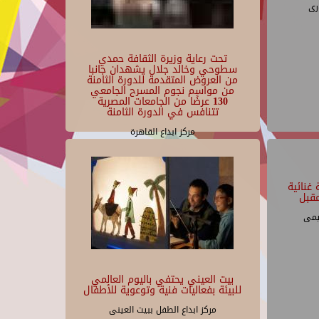
رى
تحت رعاية وزيرة الثقافة حمدي
سطوحي وخالد جلال يشهدان جانبا
من العروض المتقدمة للدورة الثامنة
من مواسم نجوم المسرح الجامعي
130 عرضًا من الجامعات المصرية
تتنافس في الدورة الثامنة
مركز ابداع القاهرة
غنائية
قبل
يمى
بيت العيني يحتفي باليوم العالمي
للبيئة بفعاليات فنية وتوعوية للأطفال
مركز ابداع الطفل ببيت العينى