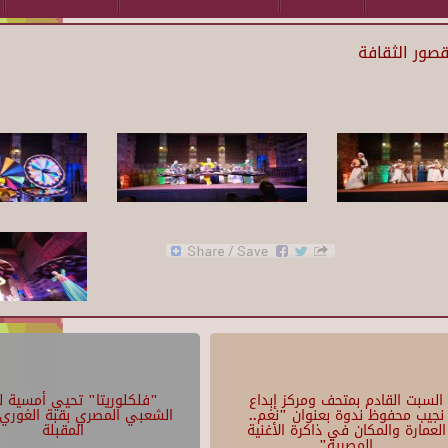
لقصور الثقافة
السبت القادم بمتحف ومركز إبداع
"فلكلوريتا" تحيي أمسية لل
نجيب محفوظ ندوة بعنوان "نغم..
الشعبي المصري بقبة الغوري 
العمارة والمكان في ذاكرة الأغنية
المقبلة
المصرية"