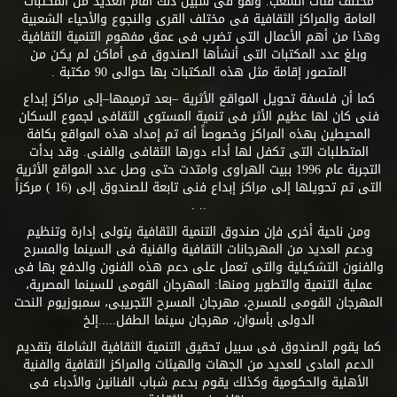
مختلف فئات الشعب. وهو فى سبيل ذلك أقام العديد من المكتبات
العامة والمراكز الثقافية فى مختلف القرى والنجوع والأحياء الشعبية
وهذا من أهم الأعمال التى تضرب فى عمق مفهوم التنمية الثقافية.
وبلغ عدد المكتبات التى أنشأها الصندوق فى أماكن لم يكن من
المتصور إقامة مثل هذه المكتبات بها حوالى 90 مكتبة .
كما أن فلسفة تحويل المواقع الأثرية –بعد ترميمها–إلى مراكز إبداع
فنى كان لها عظيم الأثر فى تنمية المستوى الثقافى لجموع السكان
المحيطين بهذه المراكز وخصوصاً أنه تم إمداد هذه المواقع بكافة
المتطلبات التى تكفل لها أداء دورها الثقافى والفنى. وقد بدأت
التجربة عام 1996 ببيت الهراوى وامتدت حتى وصل عدد المواقع الأثرية
التى تم تحويلها إلى مراكز إبداع فنى تابعة للصندوق إلى (16 ) مركزاً
.. .
ومن ناحية أخرى فإن صندوق التنمية الثقافية يتولى إدارة وتنظيم
ودعم العديد من المهرجانات الثقافية والفنية فى السينما والمسرح
والفنون التشكيلية والتى تعمل على دعم هذه الفنون والدفع بها فى
عملية التنمية والتطوير ومنها: المهرجان القومى للسينما المصرية،
المهرجان القومى للمسرح، مهرجان المسرح التجريبى، سمبوزيوم النحت
الدولى بأسوان، مهرجان سينما الطفل.....إلخ
كما يقوم الصندوق فى سبيل تحقيق التنمية الثقافية الشاملة بتقديم
الدعم المادى للعديد من الجهات والهيئات والمراكز الثقافية والفنية
الأهلية والحكومية وكذلك يقوم بدعم شباب الفنانين والأدباء فى