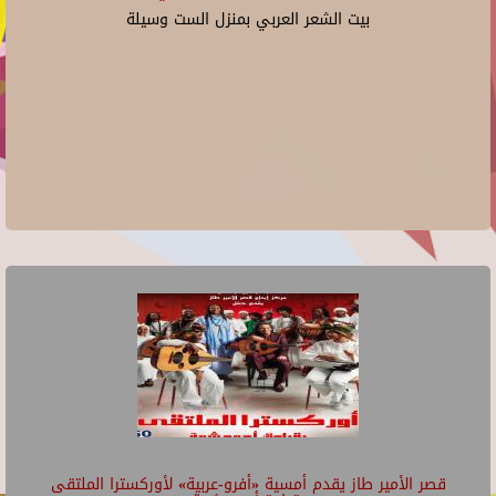
بيت الشعر العربي بمنزل الست وسيلة
قصر الأمير طاز يقدم أمسية «أفرو-عربية» لأوركسترا الملتقى