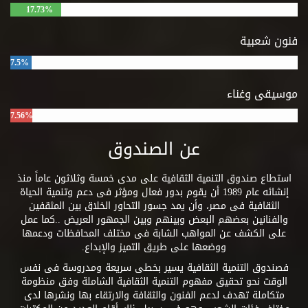
17.73%
فنون شعبية
7.5%
موسيقى وغناء
7.56%
عن الصندوق
استطاع صندوق التنمية الثقافية على مدى خمسة وثلاثون عاماً منذ
إنشائه عام 1989 أن يقوم بدور فعال ومؤثر فى دعم وتنمية الحياة
الثقافية فى مصر، وأن يمد جسور التحاور الخلاق بين المثقفين
والفنانين بعضهم البعض وبينهم وبين الجمهور العريض ..كما عمل
على الكشف عن المواهب الشابة فى مختلف المحافظات ودعمها
ووضعها على طريق التميز والإبداع.
فصندوق التنمية الثقافية يسير بخطى سريعة ومدروسة فى نفس
الوقت نحو تحقيق مفهوم التنمية الثقافية الشاملة وفق منظومة
متكاملة تهدف لدعم الفنون والثقافة والارتقاء بها ونشرها لدى