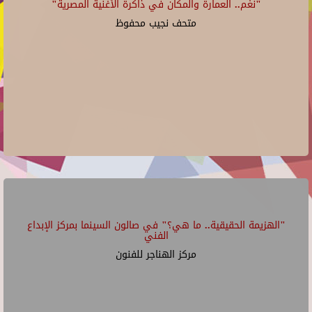
"نغم.. العمارة والمكان في ذاكرة الأغنية المصرية"
متحف نجيب محفوظ
"الهزيمة الحقيقية.. ما هي؟" في صالون السينما بمركز الإبداع
الفني
مركز الهناجر للفنون