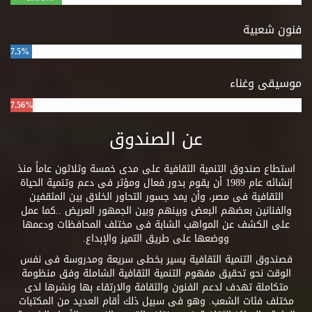
فنون شعبية
7.5%
موسيقى وغناء
7.56%
عن الصندوق
استطاع صندوق التنمية الثقافية على مدى خمسة وثلاثون عاماً منذ
إنشائه عام 1989 أن يقوم بدور فعال ومؤثر فى دعم وتنمية الحياة
الثقافية فى مصر، وأن يمد جسور التحاور الخلاق بين المثقفين
والفنانين بعضهم البعض وبينهم وبين الجمهور العريض ..كما عمل
على الكشف عن المواهب الشابة فى مختلف المحافظات ودعمها
ووضعها على طريق التميز والإبداع.
فصندوق التنمية الثقافية يسير بخطى سريعة ومدروسة فى نفس
الوقت نحو تحقيق مفهوم التنمية الثقافية الشاملة وفق منظومة
متكاملة تهدف لدعم الفنون والثقافة والارتقاء بها ونشرها لدى
مختلف فئات الشعب. وهو فى سبيل ذلك أقام العديد من المكتبات