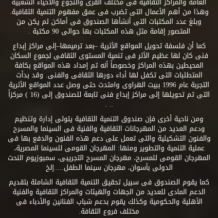
العامة والمراكز الثقافية فى مختلف القرى والنجوع والأحياء الشعبية
وهذا من أهم الأعمال التى تضرب فى عمق مفهوم التنمية الثقافية.
وبلغ عدد المكتبات التى أنشأها الصندوق فى أماكن لم يكن من
المتصور إقامة مثل هذه المكتبات بها حوالى 90 مكتبة .
كما أن فلسفة تحويل المواقع الأثرية –بعد ترميمها–إلى مراكز إبداع
فنى كان لها عظيم الأثر فى تنمية المستوى الثقافى لجموع السكان
المحيطين بهذه المراكز وخصوصاً أنه تم إمداد هذه المواقع بكافة
المتطلبات التى تكفل لها أداء دورها الثقافى والفنى. وقد بدأت
التجربة عام 1996 ببيت الهراوى وامتدت حتى وصل عدد المواقع الأثرية
التى تم تحويلها إلى مراكز إبداع فنى تابعة للصندوق إلى (16 ) مركزاً
.. .
ومن ناحية أخرى فإن صندوق التنمية الثقافية يتولى إدارة وتنظيم
ودعم العديد من المهرجانات الثقافية والفنية فى السينما والمسرح
والفنون التشكيلية والتى تعمل على دعم هذه الفنون والدفع بها فى
عملية التنمية والتطوير ومنها: المهرجان القومى للسينما المصرية،
المهرجان القومى للمسرح، مهرجان المسرح التجريبى، سمبوزيوم النحت
الدولى بأسوان، مهرجان سينما الطفل.....إلخ
كما يقوم الصندوق فى سبيل تحقيق التنمية الثقافية الشاملة بتقديم
الدعم المادى للعديد من الجهات والهيئات والمراكز الثقافية والفنية
الأهلية والحكومية وكذلك يقوم بدعم شباب الفنانين والأدباء فى
مختلف فروع الثقافة.