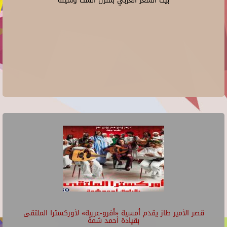
بيت الشعر العربي بمنزل الست وسيلة
قصر الأمير طاز يقدم أمسية «أفرو-عربية» لأوركسترا الملتقى
بقيادة أحمد شمة