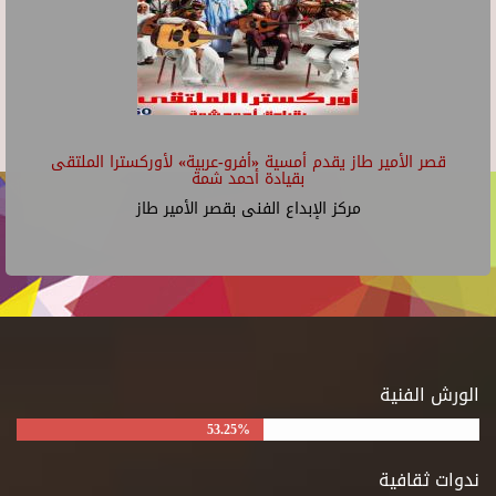
قصر الأمير طاز يقدم أمسية «أفرو-عربية» لأوركسترا الملتقى
بقيادة أحمد شمة
مركز الإبداع الفنى بقصر الأمير طاز
الورش الفنية
53.25%
ندوات ثقافية