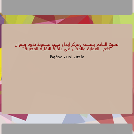
السبت القادم بمتحف ومركز إبداع نجيب محفوظ ندوة بعنوان
"نغم.. العمارة والمكان في ذاكرة الأغنية المصرية"
متحف نجيب محفوظ