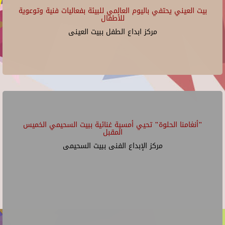
بيت العيني يحتفي باليوم العالمي للبيئة بفعاليات فنية وتوعوية
للأطفال
مركز ابداع الطفل ببيت العينى
"أنغامنا الحلوة" تحيي أمسية غنائية ببيت السحيمي الخميس
المقبل
مركز الإبداع الفنى ببيت السحيمى