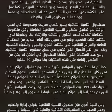
الثقافية فى مصر، وأن يمد جسور التحاور الخلاق بين المثقفين
والفنانين بعضهم البعض وبينهم وبين الجمهور العريض ..كما عمل
على الكشف عن المواهب الشابة فى مختلف المحافظات ودعمها
ووضعها على طريق التميز والإبداع.
فصندوق التنمية الثقافية يسير بخطى سريعة ومدروسة فى نفس
الوقت نحو تحقيق مفهوم التنمية الثقافية الشاملة وفق منظومة
متكاملة تهدف لدعم الفنون والثقافة والارتقاء بها ونشرها لدى
مختلف فئات الشعب. وهو فى سبيل ذلك أقام العديد من المكتبات
العامة والمراكز الثقافية فى مختلف القرى والنجوع والأحياء الشعبية
وهذا من أهم الأعمال التى تضرب فى عمق مفهوم التنمية الثقافية.
وبلغ عدد المكتبات التى أنشأها الصندوق فى أماكن لم يكن من
المتصور إقامة مثل هذه المكتبات بها حوالى 90 مكتبة .
كما أن فلسفة تحويل المواقع الأثرية –بعد ترميمها–إلى مراكز إبداع
فنى كان لها عظيم الأثر فى تنمية المستوى الثقافى لجموع السكان
المحيطين بهذه المراكز وخصوصاً أنه تم إمداد هذه المواقع بكافة
المتطلبات التى تكفل لها أداء دورها الثقافى والفنى. وقد بدأت
التجربة عام 1996 ببيت الهراوى وامتدت حتى وصل عدد المواقع الأثرية
التى تم تحويلها إلى مراكز إبداع فنى تابعة للصندوق إلى (16 ) مركزاً
.. .
ومن ناحية أخرى فإن صندوق التنمية الثقافية يتولى إدارة وتنظيم
ودعم العديد من المهرجانات الثقافية والفنية فى السينما والمسرح