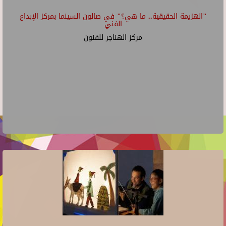
"الهزيمة الحقيقية.. ما هي؟" في صالون السينما بمركز الإبداع
الفني
مركز الهناجر للفنون