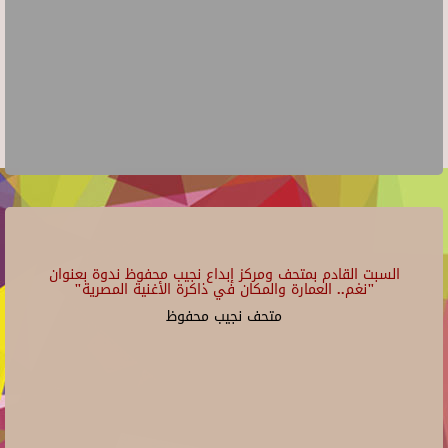
السبت القادم بمتحف ومركز إبداع نجيب محفوظ ندوة بعنوان
"نغم.. العمارة والمكان في ذاكرة الأغنية المصرية"
متحف نجيب محفوظ