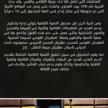
المتطلبات التى تكفل لها أداء دورها الثقافى والفنى. وقد بدأت
التجربة عام 1996 ببيت الهراوى وامتدت حتى وصل عدد المواقع الأثرية
التى تم تحويلها إلى مراكز إبداع فنى تابعة للصندوق إلى (16 ) مركزاً
.. .
ومن ناحية أخرى فإن صندوق التنمية الثقافية يتولى إدارة وتنظيم
ودعم العديد من المهرجانات الثقافية والفنية فى السينما والمسرح
والفنون التشكيلية والتى تعمل على دعم هذه الفنون والدفع بها فى
عملية التنمية والتطوير ومنها: المهرجان القومى للسينما المصرية،
المهرجان القومى للمسرح، مهرجان المسرح التجريبى، سمبوزيوم النحت
الدولى بأسوان، مهرجان سينما الطفل.....إلخ
كما يقوم الصندوق فى سبيل تحقيق التنمية الثقافية الشاملة بتقديم
الدعم المادى للعديد من الجهات والهيئات والمراكز الثقافية والفنية
الأهلية والحكومية وكذلك يقوم بدعم شباب الفنانين والأدباء فى
مختلف فروع الثقافة.