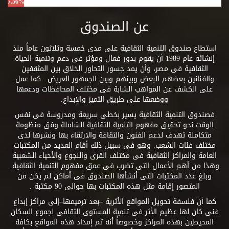
7.56%
عن الصندوق
استطاع صندوق التنمية الثقافية على مدى خمسة وثلاثون عاماً منذ
إنشائه عام 1989 أن يقوم بدور فعال ومؤثر فى دعم وتنمية الحياة
الثقافية فى مصر، وأن يمد جسور التحاور الخلاق بين المثقفين
والفنانين بعضهم البعض وبينهم وبين الجمهور العريض ..كما عمل
على الكشف عن المواهب الشابة فى مختلف المحافظات ودعمها
ووضعها على طريق التميز والإبداع.
فصندوق التنمية الثقافية يسير بخطى سريعة ومدروسة فى نفس
الوقت نحو تحقيق مفهوم التنمية الثقافية الشاملة وفق منظومة
متكاملة تهدف لدعم الفنون والثقافة والارتقاء بها ونشرها لدى
مختلف فئات الشعب. وهو فى سبيل ذلك أقام العديد من المكتبات
العامة والمراكز الثقافية فى مختلف القرى والنجوع والأحياء الشعبية
وهذا من أهم الأعمال التى تضرب فى عمق مفهوم التنمية الثقافية.
وبلغ عدد المكتبات التى أنشأها الصندوق فى أماكن لم يكن من
المتصور إقامة مثل هذه المكتبات بها حوالى 90 مكتبة .
كما أن فلسفة تحويل المواقع الأثرية –بعد ترميمها–إلى مراكز إبداع
فنى كان لها عظيم الأثر فى تنمية المستوى الثقافى لجموع السكان
المحيطين بهذه المراكز وخصوصاً أنه تم إمداد هذه المواقع بكافة