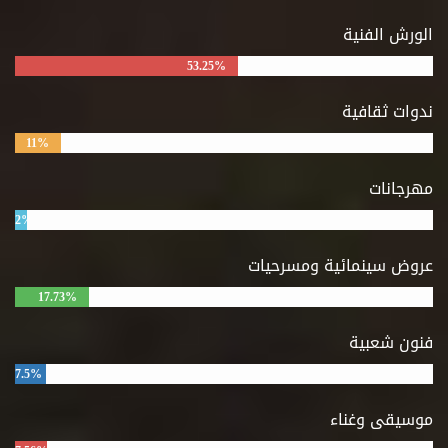
الورش الفنية
53.25%
ندوات ثقافية
11%
مهرجانات
2%
عروض سينمائية ومسرحيات
17.73%
فنون شعبية
7.5%
موسيقى وغناء