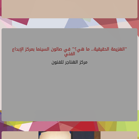
"الهزيمة الحقيقية.. ما هي؟" في صالون السينما بمركز الإبداع
الفني
مركز الهناجر للفنون