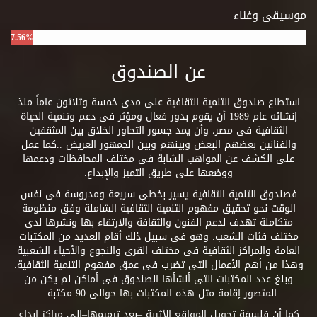
موسيقى وغناء
7.56%
عن الصندوق
استطاع صندوق التنمية الثقافية على مدى خمسة وثلاثون عاماً منذ
إنشائه عام 1989 أن يقوم بدور فعال ومؤثر فى دعم وتنمية الحياة
الثقافية فى مصر، وأن يمد جسور التحاور الخلاق بين المثقفين
والفنانين بعضهم البعض وبينهم وبين الجمهور العريض ..كما عمل
على الكشف عن المواهب الشابة فى مختلف المحافظات ودعمها
ووضعها على طريق التميز والإبداع.
فصندوق التنمية الثقافية يسير بخطى سريعة ومدروسة فى نفس
الوقت نحو تحقيق مفهوم التنمية الثقافية الشاملة وفق منظومة
متكاملة تهدف لدعم الفنون والثقافة والارتقاء بها ونشرها لدى
مختلف فئات الشعب. وهو فى سبيل ذلك أقام العديد من المكتبات
العامة والمراكز الثقافية فى مختلف القرى والنجوع والأحياء الشعبية
وهذا من أهم الأعمال التى تضرب فى عمق مفهوم التنمية الثقافية.
وبلغ عدد المكتبات التى أنشأها الصندوق فى أماكن لم يكن من
المتصور إقامة مثل هذه المكتبات بها حوالى 90 مكتبة .
كما أن فلسفة تحويل المواقع الأثرية –بعد ترميمها–إلى مراكز إبداع