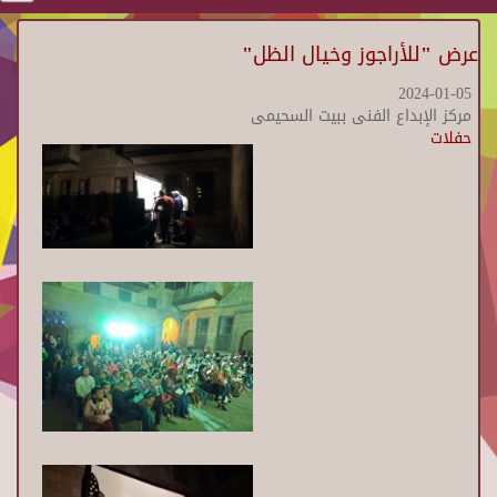
عرض "للأراجوز وخيال الظل"
2024-01-05
مركز الإبداع الفنى ببيت السحيمى
حفلات