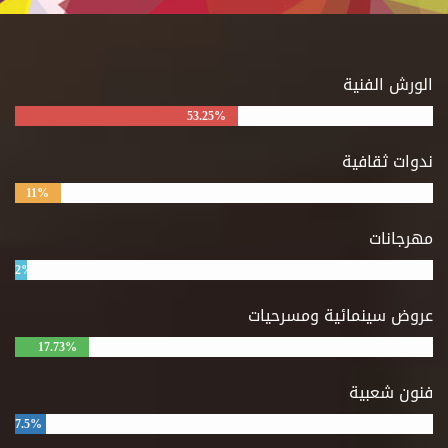
الورش الفنية
53.25%
ندوات ثقافية
11%
مهرجانات
2%
عروض سينمائية ومسرحيات
17.73%
فنون شعبية
7.5%