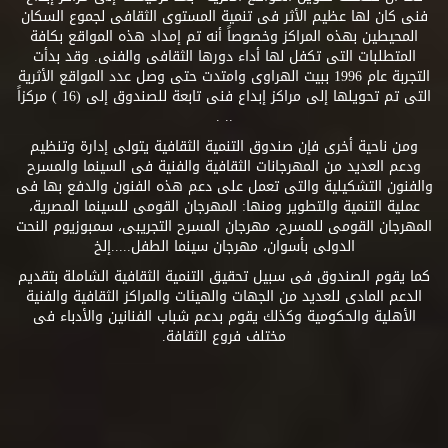
فنى كان لها عظيم الأثر فى تنمية المستوى الثقافى لجموع السكان
المحيطين بهذه المراكز وخصوصاً أنه تم إمداد هذه المواقع بكافة
المتطلبات التى تكفل لها أداء دورها الثقافى والفنى. وقد بدأت
التجربة عام 1996 ببيت الهراوى وامتدت حتى وصل عدد المواقع الأثرية
التى تم تحويلها إلى مراكز إبداع فنى تابعة للصندوق إلى (16 ) مركزاً
.. .
ومن ناحية أخرى فإن صندوق التنمية الثقافية يتولى إدارة وتنظيم
ودعم العديد من المهرجانات الثقافية والفنية فى السينما والمسرح
والفنون التشكيلية والتى تعمل على دعم هذه الفنون والدفع بها فى
عملية التنمية والتطوير ومنها: المهرجان القومى للسينما المصرية،
المهرجان القومى للمسرح، مهرجان المسرح التجريبى، سمبوزيوم النحت
الدولى بأسوان، مهرجان سينما الطفل.....إلخ
كما يقوم الصندوق فى سبيل تحقيق التنمية الثقافية الشاملة بتقديم
الدعم المادى للعديد من الجهات والهيئات والمراكز الثقافية والفنية
الأهلية والحكومية وكذلك يقوم بدعم شباب الفنانين والأدباء فى
مختلف فروع الثقافة.