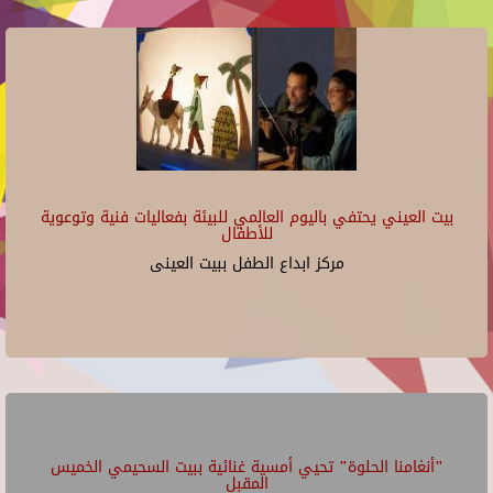
بيت العيني يحتفي باليوم العالمي للبيئة بفعاليات فنية وتوعوية
للأطفال
مركز ابداع الطفل ببيت العينى
"أنغامنا الحلوة" تحيي أمسية غنائية ببيت السحيمي الخميس
المقبل