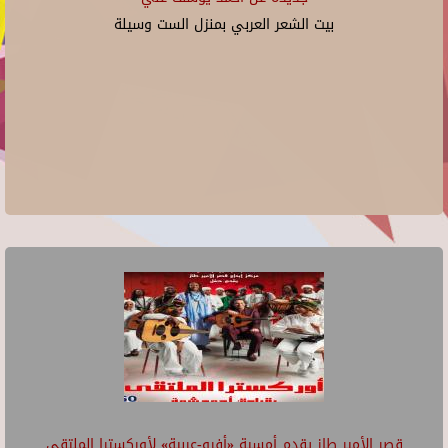
بيت الشعر العربي بمنزل الست وسيلة
قصر الأمير طاز يقدم أمسية «أفرو-عربية» لأوركسترا الملتقى