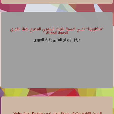
"فلكلوريتا" تحيي أمسية للتراث الشعبي المصري بقبة الغوري
الجمعة المقبلة
مركز الإبداع الفنى بقبة الغورى
السبت القادم بمتحف ومركز إبداع نجيب محفوظ ندوة بعنوان