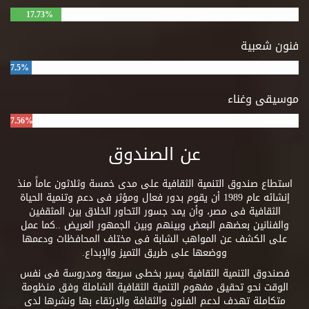
17.73%
فنون شعبية
7.5%
موسيقى وغناء
7.56%
عن الصندوق
استطاع صندوق التنمية الثقافية على مدى خمسة وثلاثون عاماً منذ
إنشائه عام 1989 أن يقوم بدور فعال ومؤثر فى دعم وتنمية الحياة
الثقافية فى مصر، وأن يمد جسور التحاور الخلاق بين المثقفين
والفنانين بعضهم البعض وبينهم وبين الجمهور العريض ..كما عمل
على الكشف عن المواهب الشابة فى مختلف المحافظات ودعمها
ووضعها على طريق التميز والإبداع.
فصندوق التنمية الثقافية يسير بخطى سريعة ومدروسة فى نفس
الوقت نحو تحقيق مفهوم التنمية الثقافية الشاملة وفق منظومة
متكاملة تهدف لدعم الفنون والثقافة والارتقاء بها ونشرها لدى