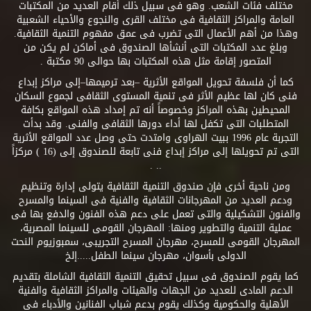
مختلف فئات الشعب. وهو فى سبيل ذلك أقام العديد من المكتبات
العامة والمراكز الثقافية فى مختلف القرى والنجوع والأحياء الشعبية
وهذا من أهم الأعمال التى تضرب فى عمق مفهوم التنمية الثقافية.
وبلغ عدد المكتبات التى أنشأها الصندوق فى أماكن لم يكن من
المتصور إقامة مثل هذه المكتبات بها حوالى 90 مكتبة .
كما أن فلسفة تحويل المواقع الأثرية –بعد ترميمها–إلى مراكز إبداع
فنى كان لها عظيم الأثر فى تنمية المستوى الثقافى لجموع السكان
المحيطين بهذه المراكز وخصوصاً أنه تم إمداد هذه المواقع بكافة
المتطلبات التى تكفل لها أداء دورها الثقافى والفنى. وقد بدأت
التجربة عام 1996 ببيت الهراوى وامتدت حتى وصل عدد المواقع الأثرية
التى تم تحويلها إلى مراكز إبداع فنى تابعة للصندوق إلى (16 ) مركزاً
.. .
ومن ناحية أخرى فإن صندوق التنمية الثقافية يتولى إدارة وتنظيم
ودعم العديد من المهرجانات الثقافية والفنية فى السينما والمسرح
والفنون التشكيلية والتى تعمل على دعم هذه الفنون والدفع بها فى
عملية التنمية والتطوير ومنها: المهرجان القومى للسينما المصرية،
المهرجان القومى للمسرح، مهرجان المسرح التجريبى، سمبوزيوم النحت
الدولى بأسوان، مهرجان سينما الطفل.....إلخ
كما يقوم الصندوق فى سبيل تحقيق التنمية الثقافية الشاملة بتقديم
الدعم المادى للعديد من الجهات والهيئات والمراكز الثقافية والفنية
الأهلية والحكومية وكذلك يقوم بدعم شباب الفنانين والأدباء فى