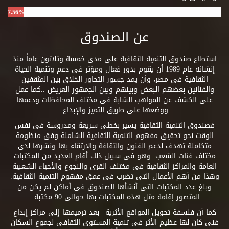
7.56%
عن الصندوق
استطاع صندوق التنمية الثقافية على مدى خمسة وثلاثون عاماً منذ
إنشائه عام 1989 أن يقوم بدور فعال ومؤثر فى دعم وتنمية الحياة
الثقافية فى مصر، وأن يمد جسور التحاور الخلاق بين المثقفين
والفنانين بعضهم البعض وبينهم وبين الجمهور العريض ..كما عمل
على الكشف عن المواهب الشابة فى مختلف المحافظات ودعمها
ووضعها على طريق التميز والإبداع.
فصندوق التنمية الثقافية يسير بخطى سريعة ومدروسة فى نفس
الوقت نحو تحقيق مفهوم التنمية الثقافية الشاملة وفق منظومة
متكاملة تهدف لدعم الفنون والثقافة والارتقاء بها ونشرها لدى
مختلف فئات الشعب. وهو فى سبيل ذلك أقام العديد من المكتبات
العامة والمراكز الثقافية فى مختلف القرى والنجوع والأحياء الشعبية
وهذا من أهم الأعمال التى تضرب فى عمق مفهوم التنمية الثقافية.
وبلغ عدد المكتبات التى أنشأها الصندوق فى أماكن لم يكن من
المتصور إقامة مثل هذه المكتبات بها حوالى 90 مكتبة .
كما أن فلسفة تحويل المواقع الأثرية –بعد ترميمها–إلى مراكز إبداع
فنى كان لها عظيم الأثر فى تنمية المستوى الثقافى لجموع السكان