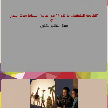
"الهزيمة الحقيقية.. ما هي؟" في صالون السينما بمركز الإبداع
الفني
مركز الهناجر للفنون