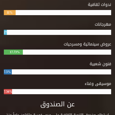
ندوات ثقافية
11%
مهرجانات
2%
عروض سينمائية ومسرحيات
17.73%
فنون شعبية
7.5%
موسيقى وغناء
7.56%
عن الصندوق