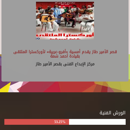
قصر الأمير طاز يقدم أمسية «أفرو-عربية» لأوركسترا الملتقى
بقيادة أحمد شمة
مركز الإبداع الفنى بقصر الأمير طاز
الورش الفنية
53.25%