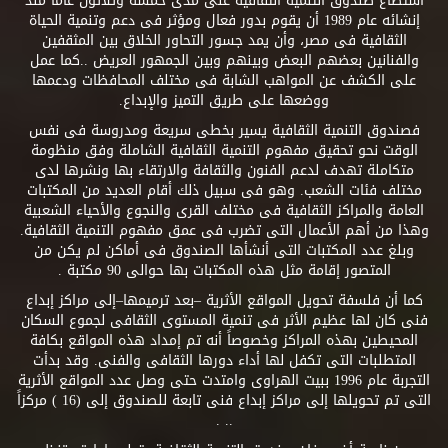
استطاع صندوق التنمية الثقافية على مدى خمسة وثلاثون عاماً منذ
إنشائه عام 1989 أن يقوم بدور فعال ومؤثر فى دعم وتنمية الحياة
الثقافية فى مصر، وأن يمد جسور التحاور الخلاق بين المثقفين
والفنانين بعضهم البعض وبينهم وبين الجمهور العريض ..كما عمل
على الكشف عن المواهب الشابة فى مختلف المحافظات ودعمها
ووضعها على طريق التميز والإبداع.
فصندوق التنمية الثقافية يسير بخطى سريعة ومدروسة فى نفس
الوقت نحو تحقيق مفهوم التنمية الثقافية الشاملة وفق منظومة
متكاملة تهدف لدعم الفنون والثقافة والارتقاء بها ونشرها لدى
مختلف فئات الشعب. وهو فى سبيل ذلك أقام العديد من المكتبات
العامة والمراكز الثقافية فى مختلف القرى والنجوع والأحياء الشعبية
وهذا من أهم الأعمال التى تضرب فى عمق مفهوم التنمية الثقافية.
وبلغ عدد المكتبات التى أنشأها الصندوق فى أماكن لم يكن من
المتصور إقامة مثل هذه المكتبات بها حوالى 90 مكتبة .
كما أن فلسفة تحويل المواقع الأثرية –بعد ترميمها–إلى مراكز إبداع
فنى كان لها عظيم الأثر فى تنمية المستوى الثقافى لجموع السكان
المحيطين بهذه المراكز وخصوصاً أنه تم إمداد هذه المواقع بكافة
المتطلبات التى تكفل لها أداء دورها الثقافى والفنى. وقد بدأت
التجربة عام 1996 ببيت الهراوى وامتدت حتى وصل عدد المواقع الأثرية
التى تم تحويلها إلى مراكز إبداع فنى تابعة للصندوق إلى (16 ) مركزاً
.. .