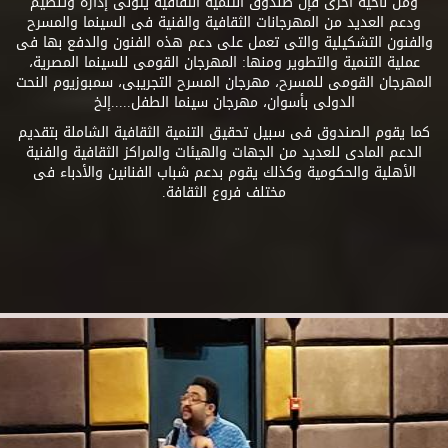
ومن ناحية أخرى فإن صندوق التنمية الثقافية يتولى إدارة وتنظيم
ودعم العديد من المهرجانات الثقافية والفنية فى السينما والمسرح
والفنون التشكيلية والتى تعمل على دعم هذه الفنون والدفع بها فى
عملية التنمية والتطوير ومنها: المهرجان القومى للسينما المصرية،
المهرجان القومى للمسرح، مهرجان المسرح التجريبى، سمبوزيوم النحت
الدولى بأسوان، مهرجان سينما الطفل.....إلخ
كما يقوم الصندوق فى سبيل تحقيق التنمية الثقافية الشاملة بتقديم
الدعم المادى للعديد من الجهات والهيئات والمراكز الثقافية والفنية
الأهلية والحكومية وكذلك يقوم بدعم شباب الفنانين والأدباء فى
مختلف فروع الثقافة.