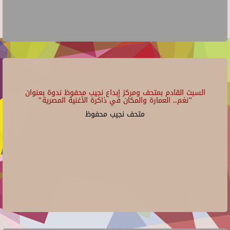
السبت القادم بمتحف ومركز إبداع نجيب محفوظ ندوة بعنوان
"نغم.. العمارة والمكان في ذاكرة الأغنية المصرية"
متحف نجيب محفوظ