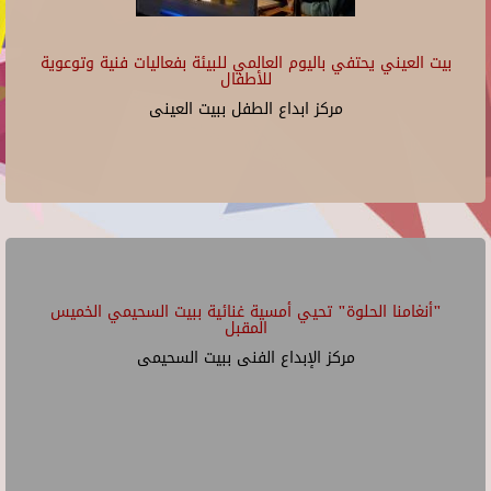
بيت العيني يحتفي باليوم العالمي للبيئة بفعاليات فنية وتوعوية
للأطفال
مركز ابداع الطفل ببيت العينى
"أنغامنا الحلوة" تحيي أمسية غنائية ببيت السحيمي الخميس
المقبل
مركز الإبداع الفنى ببيت السحيمى