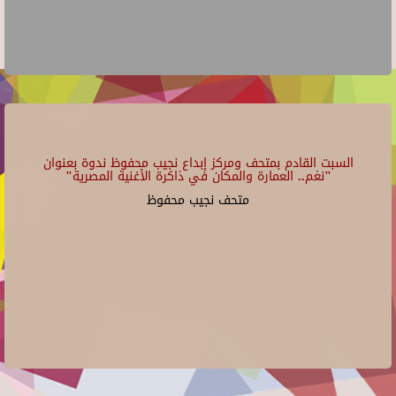
السبت القادم بمتحف ومركز إبداع نجيب محفوظ ندوة بعنوان
"نغم.. العمارة والمكان في ذاكرة الأغنية المصرية"
متحف نجيب محفوظ