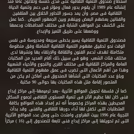
استطاع صندوق التنمية الثقافية على مدى خمسة وثلاثون عاماً منذ
إنشائه عام 1989 أن يقوم بدور فعال ومؤثر فى دعم وتنمية الحياة
الثقافية فى مصر، وأن يمد جسور التحاور الخلاق بين المثقفين
والفنانين بعضهم البعض وبينهم وبين الجمهور العريض ..كما عمل
على الكشف عن المواهب الشابة فى مختلف المحافظات ودعمها
ووضعها على طريق التميز والإبداع.
فصندوق التنمية الثقافية يسير بخطى سريعة ومدروسة فى نفس
الوقت نحو تحقيق مفهوم التنمية الثقافية الشاملة وفق منظومة
متكاملة تهدف لدعم الفنون والثقافة والارتقاء بها ونشرها لدى
مختلف فئات الشعب. وهو فى سبيل ذلك أقام العديد من المكتبات
العامة والمراكز الثقافية فى مختلف القرى والنجوع والأحياء الشعبية
وهذا من أهم الأعمال التى تضرب فى عمق مفهوم التنمية الثقافية.
وبلغ عدد المكتبات التى أنشأها الصندوق فى أماكن لم يكن من
المتصور إقامة مثل هذه المكتبات بها حوالى 90 مكتبة .
كما أن فلسفة تحويل المواقع الأثرية –بعد ترميمها–إلى مراكز إبداع
فنى كان لها عظيم الأثر فى تنمية المستوى الثقافى لجموع السكان
المحيطين بهذه المراكز وخصوصاً أنه تم إمداد هذه المواقع بكافة
المتطلبات التى تكفل لها أداء دورها الثقافى والفنى. وقد بدأت
التجربة عام 1996 ببيت الهراوى وامتدت حتى وصل عدد المواقع الأثرية
التى تم تحويلها إلى مراكز إبداع فنى تابعة للصندوق إلى (16 ) مركزاً
.. .