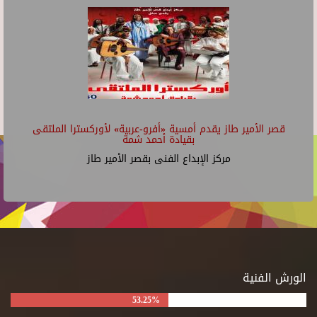
قصر الأمير طاز يقدم أمسية «أفرو-عربية» لأوركسترا الملتقى
بقيادة أحمد شمة
مركز الإبداع الفنى بقصر الأمير طاز
الورش الفنية
53.25%