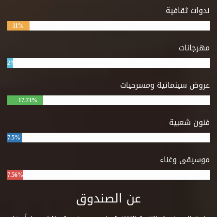
ندوات ثقافية
11%
مهرجانات
2%
عروض سينمائية ومسرحيات
17.73%
فنون شعبية
7.5%
موسيقى وغناء
7.56%
عن الصندوق