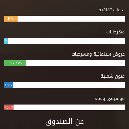
ندوات ثقافية
11%
مهرجانات
2%
عروض سينمائية ومسرحيات
17.73%
فنون شعبية
7.5%
موسيقى وغناء
7.56%
عن الصندوق