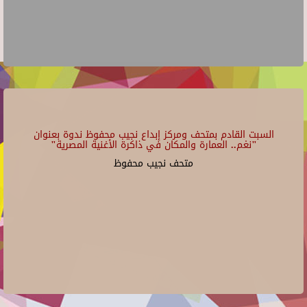
السبت القادم بمتحف ومركز إبداع نجيب محفوظ ندوة بعنوان
"نغم.. العمارة والمكان في ذاكرة الأغنية المصرية"
متحف نجيب محفوظ