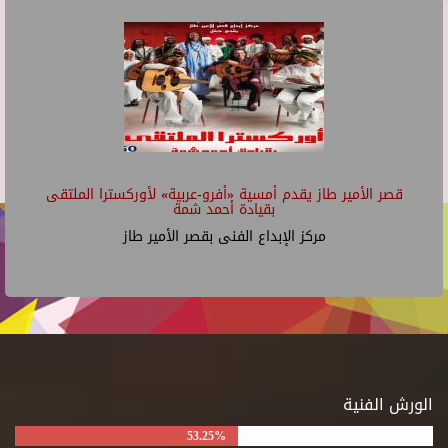
قصر الأمير طاز يقدم أمسية «أفرو-عربية» لأوركسترا الملتقى
بقيادة أحمد شمة
مركز الإبداع الفنى بقصر الأمير طاز
الورش الفنية
53.25%