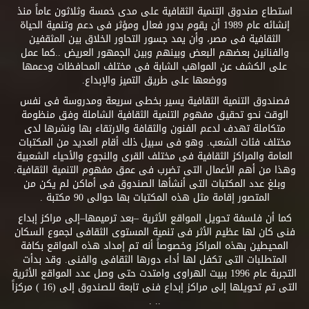
استطاع صندوق التنمية الثقافية على مدى خمسة وثلاثون عاماً منذ
إنشائه عام 1989 أن يقوم بدور فعال ومؤثر فى دعم وتنمية الحياة
الثقافية فى مصر، وأن يمد جسور التحاور الخلاق بين المثقفين
والفنانين بعضهم البعض وبينهم وبين الجمهور العريض ..كما عمل
على الكشف عن المواهب الشابة فى مختلف المحافظات ودعمها
ووضعها على طريق التميز والإبداع.
فصندوق التنمية الثقافية يسير بخطى سريعة ومدروسة فى نفس
الوقت نحو تحقيق مفهوم التنمية الثقافية الشاملة وفق منظومة
متكاملة تهدف لدعم الفنون والثقافة والارتقاء بها ونشرها لدى
مختلف فئات الشعب. وهو فى سبيل ذلك أقام العديد من المكتبات
العامة والمراكز الثقافية فى مختلف القرى والنجوع والأحياء الشعبية
وهذا من أهم الأعمال التى تضرب فى عمق مفهوم التنمية الثقافية.
وبلغ عدد المكتبات التى أنشأها الصندوق فى أماكن لم يكن من
المتصور إقامة مثل هذه المكتبات بها حوالى 90 مكتبة .
كما أن فلسفة تحويل المواقع الأثرية –بعد ترميمها–إلى مراكز إبداع
فنى كان لها عظيم الأثر فى تنمية المستوى الثقافى لجموع السكان
المحيطين بهذه المراكز وخصوصاً أنه تم إمداد هذه المواقع بكافة
المتطلبات التى تكفل لها أداء دورها الثقافى والفنى. وقد بدأت
التجربة عام 1996 ببيت الهراوى وامتدت حتى وصل عدد المواقع الأثرية
التى تم تحويلها إلى مراكز إبداع فنى تابعة للصندوق إلى (16 ) مركزاً
.. .