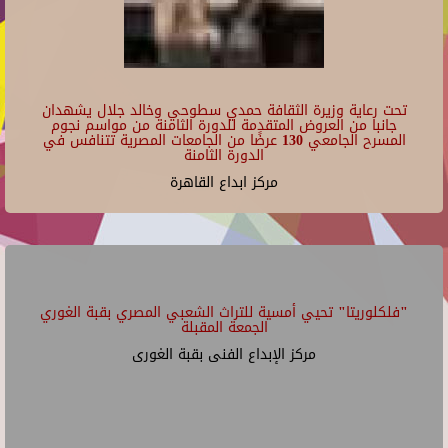
تحت رعاية وزيرة الثقافة حمدي سطوحي وخالد جلال يشهدان
جانبا من العروض المتقدمة للدورة الثامنة من مواسم نجوم
المسرح الجامعي 130 عرضًا من الجامعات المصرية تتنافس في
الدورة الثامنة
مركز ابداع القاهرة
"فلكلوريتا" تحيي أمسية للتراث الشعبي المصري بقبة الغوري
الجمعة المقبلة
مركز الإبداع الفنى بقبة الغورى