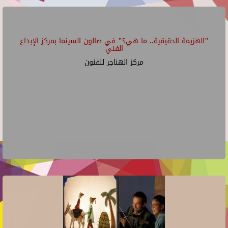
"الهزيمة الحقيقية.. ما هي؟" في صالون السينما بمركز الإبداع
الفني
مركز الهناجر للفنون