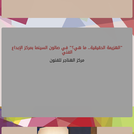
"الهزيمة الحقيقية.. ما هي؟" في صالون السينما بمركز الإبداع
الفني
مركز الهناجر للفنون