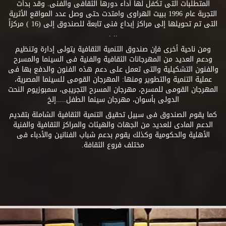
المتطلبات التى تكفل لها أداء دورها الثقافى والفنى. وقد بدأت
التجربة عام 1996 ببيت الهراوى وامتدت حتى وصل عدد المواقع الأثرية
التى تم تحويلها إلى مراكز إبداع فنى تابعة للصندوق إلى (16 ) مركزاً
.. .
ومن ناحية أخرى فإن صندوق التنمية الثقافية يتولى إدارة وتنظيم
ودعم العديد من المهرجانات الثقافية والفنية فى السينما والمسرح
والفنون التشكيلية والتى تعمل على دعم هذه الفنون والدفع بها فى
عملية التنمية والتطوير ومنها: المهرجان القومى للسينما المصرية،
المهرجان القومى للمسرح، مهرجان المسرح التجريبى، سمبوزيوم النحت
الدولى بأسوان، مهرجان سينما الطفل.....إلخ
كما يقوم الصندوق فى سبيل تحقيق التنمية الثقافية الشاملة بتقديم
الدعم المادى للعديد من الجهات والهيئات والمراكز الثقافية والفنية
الأهلية والحكومية وكذلك يقوم بدعم شباب الفنانين والأدباء فى
مختلف فروع الثقافة.