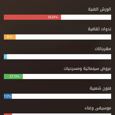
الورش الفنية
53.25%
ندوات ثقافية
11%
مهرجانات
2%
عروض سينمائية ومسرحيات
17.73%
فنون شعبية
7.5%
موسيقى وغناء