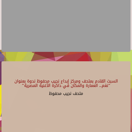
السبت القادم بمتحف ومركز إبداع نجيب محفوظ ندوة بعنوان
"نغم.. العمارة والمكان في ذاكرة الأغنية المصرية"
متحف نجيب محفوظ