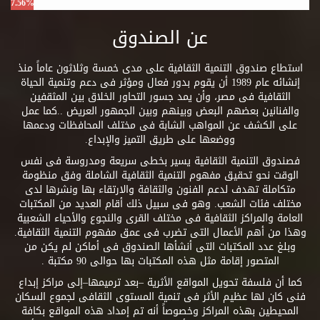
7.56%
عن الصندوق
استطاع صندوق التنمية الثقافية على مدى خمسة وثلاثون عاماً منذ
إنشائه عام 1989 أن يقوم بدور فعال ومؤثر فى دعم وتنمية الحياة
الثقافية فى مصر، وأن يمد جسور التحاور الخلاق بين المثقفين
والفنانين بعضهم البعض وبينهم وبين الجمهور العريض ..كما عمل
على الكشف عن المواهب الشابة فى مختلف المحافظات ودعمها
ووضعها على طريق التميز والإبداع.
فصندوق التنمية الثقافية يسير بخطى سريعة ومدروسة فى نفس
الوقت نحو تحقيق مفهوم التنمية الثقافية الشاملة وفق منظومة
متكاملة تهدف لدعم الفنون والثقافة والارتقاء بها ونشرها لدى
مختلف فئات الشعب. وهو فى سبيل ذلك أقام العديد من المكتبات
العامة والمراكز الثقافية فى مختلف القرى والنجوع والأحياء الشعبية
وهذا من أهم الأعمال التى تضرب فى عمق مفهوم التنمية الثقافية.
وبلغ عدد المكتبات التى أنشأها الصندوق فى أماكن لم يكن من
المتصور إقامة مثل هذه المكتبات بها حوالى 90 مكتبة .
كما أن فلسفة تحويل المواقع الأثرية –بعد ترميمها–إلى مراكز إبداع
فنى كان لها عظيم الأثر فى تنمية المستوى الثقافى لجموع السكان
المحيطين بهذه المراكز وخصوصاً أنه تم إمداد هذه المواقع بكافة