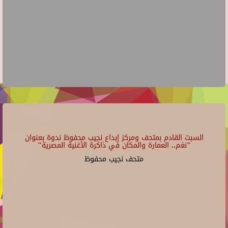
السبت القادم بمتحف ومركز إبداع نجيب محفوظ ندوة بعنوان
"نغم.. العمارة والمكان في ذاكرة الأغنية المصرية"
متحف نجيب محفوظ