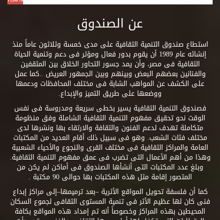
عن الصندوق
استطاع صندوق التنمية الثقافية على مدى خمسة وثلاثون عاماً منذ
إنشائه عام 1989 أن يقوم بدور فعال ومؤثر فى دعم وتنمية الحياة
الثقافية فى مصر، وأن يمد جسور التحاور الخلاق بين المثقفين
والفنانين بعضهم البعض وبينهم وبين الجمهور العريض ..كما عمل
على الكشف عن المواهب الشابة فى مختلف المحافظات ودعمها
ووضعها على طريق التميز والإبداع.
فصندوق التنمية الثقافية يسير بخطى سريعة ومدروسة فى نفس
الوقت نحو تحقيق مفهوم التنمية الثقافية الشاملة وفق منظومة
متكاملة تهدف لدعم الفنون والثقافة والارتقاء بها ونشرها لدى
مختلف فئات الشعب. وهو فى سبيل ذلك أقام العديد من المكتبات
العامة والمراكز الثقافية فى مختلف القرى والنجوع والأحياء الشعبية
وهذا من أهم الأعمال التى تضرب فى عمق مفهوم التنمية الثقافية.
وبلغ عدد المكتبات التى أنشأها الصندوق فى أماكن لم يكن من
المتصور إقامة مثل هذه المكتبات بها حوالى 90 مكتبة .
كما أن فلسفة تحويل المواقع الأثرية –بعد ترميمها–إلى مراكز إبداع
فنى كان لها عظيم الأثر فى تنمية المستوى الثقافى لجموع السكان
المحيطين بهذه المراكز وخصوصاً أنه تم إمداد هذه المواقع بكافة