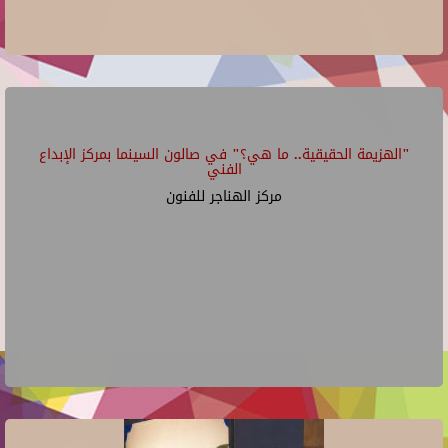
"الهزيمة الحقيقية.. ما هي؟" في صالون السينما بمركز الإبداع
الفني
مركز الهناجر للفنون