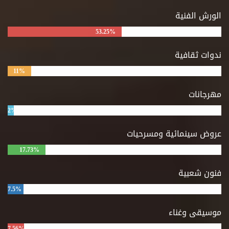
الورش الفنية
53.25%
ندوات ثقافية
11%
مهرجانات
2%
عروض سينمائية ومسرحيات
17.73%
فنون شعبية
7.5%
موسيقى وغناء
7.56%