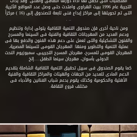
المتطلبات التى تكفل لها أداء دورها الثقافى والفنى. وقد بدأت
التجربة عام 1996 ببيت الهراوى وامتدت حتى وصل عدد المواقع الأثرية
التى تم تحويلها إلى مراكز إبداع فنى تابعة للصندوق إلى (16 ) مركزاً
.. .
ومن ناحية أخرى فإن صندوق التنمية الثقافية يتولى إدارة وتنظيم
ودعم العديد من المهرجانات الثقافية والفنية فى السينما والمسرح
والفنون التشكيلية والتى تعمل على دعم هذه الفنون والدفع بها فى
عملية التنمية والتطوير ومنها: المهرجان القومى للسينما المصرية،
المهرجان القومى للمسرح، مهرجان المسرح التجريبى، سمبوزيوم النحت
الدولى بأسوان، مهرجان سينما الطفل.....إلخ
كما يقوم الصندوق فى سبيل تحقيق التنمية الثقافية الشاملة بتقديم
الدعم المادى للعديد من الجهات والهيئات والمراكز الثقافية والفنية
الأهلية والحكومية وكذلك يقوم بدعم شباب الفنانين والأدباء فى
مختلف فروع الثقافة.