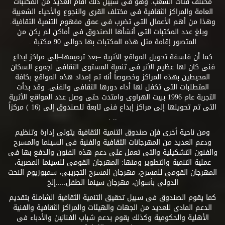
مختلف فئات الشعب. وهو فى سبيل ذلك أقام العديد من المكتبات
العامة والمراكز الثقافية فى مختلف القرى والنجوع والأحياء الشعبية
وهذا من أهم الأعمال التى تضرب فى عمق مفهوم التنمية الثقافية.
وبلغ عدد المكتبات التى أنشأها الصندوق فى أماكن لم يكن من
المتصور إقامة مثل هذه المكتبات بها حوالى 90 مكتبة .
كما أن فلسفة تحويل المواقع الأثرية –بعد ترميمها–إلى مراكز إبداع
فنى كان لها عظيم الأثر فى تنمية المستوى الثقافى لجموع السكان
المحيطين بهذه المراكز وخصوصاً أنه تم إمداد هذه المواقع بكافة
المتطلبات التى تكفل لها أداء دورها الثقافى والفنى. وقد بدأت
التجربة عام 1996 ببيت الهراوى وامتدت حتى وصل عدد المواقع الأثرية
التى تم تحويلها إلى مراكز إبداع فنى تابعة للصندوق إلى (16 ) مركزاً
.. .
ومن ناحية أخرى فإن صندوق التنمية الثقافية يتولى إدارة وتنظيم
ودعم العديد من المهرجانات الثقافية والفنية فى السينما والمسرح
والفنون التشكيلية والتى تعمل على دعم هذه الفنون والدفع بها فى
عملية التنمية والتطوير ومنها: المهرجان القومى للسينما المصرية،
المهرجان القومى للمسرح، مهرجان المسرح التجريبى، سمبوزيوم النحت
الدولى بأسوان، مهرجان سينما الطفل.....إلخ
كما يقوم الصندوق فى سبيل تحقيق التنمية الثقافية الشاملة بتقديم
الدعم المادى للعديد من الجهات والهيئات والمراكز الثقافية والفنية
الأهلية والحكومية وكذلك يقوم بدعم شباب الفنانين والأدباء فى