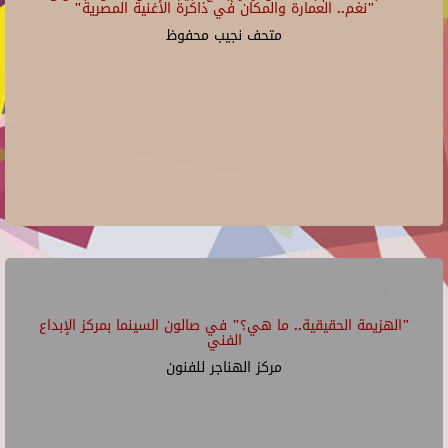
"نغم.. العمارة والمكان في ذاكرة الأغنية المصرية"
متحف نجيب محفوظ
"الهزيمة الحقيقية.. ما هي؟" في صالون السينما بمركز الإبداع
الفني
مركز الهناجر للفنون