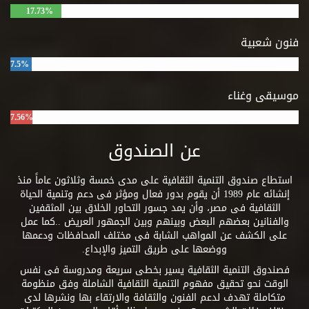
17.73%
فنون شعبية
7.5%
موسيقى وغناء
7.56%
عن الصندوق
استطاع صندوق التنمية الثقافية على مدى خمسة وثلاثون عاماً منذ
إنشائه عام 1989 أن يقوم بدور فعال ومؤثر فى دعم وتنمية الحياة
الثقافية فى مصر، وأن يمد جسور التحاور الخلاق بين المثقفين
والفنانين بعضهم البعض وبينهم وبين الجمهور العريض ..كما عمل
على الكشف عن المواهب الشابة فى مختلف المحافظات ودعمها
ووضعها على طريق التميز والإبداع.
فصندوق التنمية الثقافية يسير بخطى سريعة ومدروسة فى نفس
الوقت نحو تحقيق مفهوم التنمية الثقافية الشاملة وفق منظومة
متكاملة تهدف لدعم الفنون والثقافة والارتقاء بها ونشرها لدى