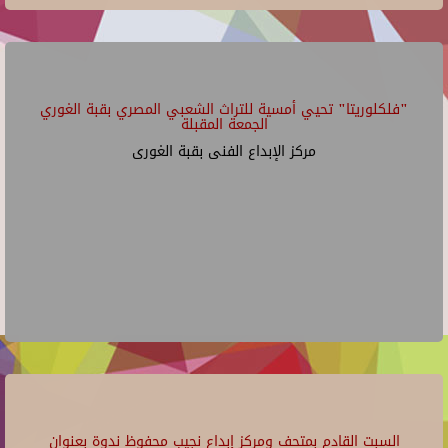
"فلكلوريتا" تحيي أمسية للتراث الشعبي المصري بقبة الغوري
الجمعة المقبلة
مركز الإبداع الفنى بقبة الغورى
السبت القادم بمتحف ومركز إبداع نجيب محفوظ ندوة بعنوان