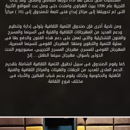
المتطلبات التى تكفل لها أداء دورها الثقافى والفنى. وقد بدأت
التجربة عام 1996 ببيت الهراوى وامتدت حتى وصل عدد المواقع الأثرية
التى تم تحويلها إلى مراكز إبداع فنى تابعة للصندوق إلى (16 ) مركزاً
.. .
ومن ناحية أخرى فإن صندوق التنمية الثقافية يتولى إدارة وتنظيم
ودعم العديد من المهرجانات الثقافية والفنية فى السينما والمسرح
والفنون التشكيلية والتى تعمل على دعم هذه الفنون والدفع بها فى
عملية التنمية والتطوير ومنها: المهرجان القومى للسينما المصرية،
المهرجان القومى للمسرح، مهرجان المسرح التجريبى، سمبوزيوم النحت
الدولى بأسوان، مهرجان سينما الطفل.....إلخ
كما يقوم الصندوق فى سبيل تحقيق التنمية الثقافية الشاملة بتقديم
الدعم المادى للعديد من الجهات والهيئات والمراكز الثقافية والفنية
الأهلية والحكومية وكذلك يقوم بدعم شباب الفنانين والأدباء فى
مختلف فروع الثقافة.