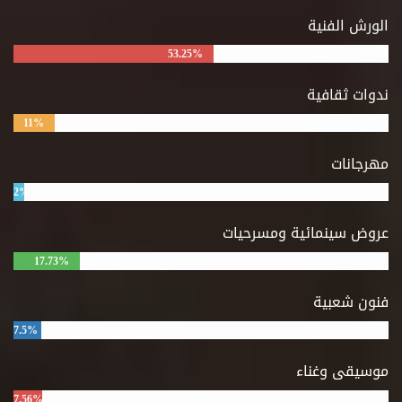
الورش الفنية
53.25%
ندوات ثقافية
11%
مهرجانات
2%
عروض سينمائية ومسرحيات
17.73%
فنون شعبية
7.5%
موسيقى وغناء
7.56%