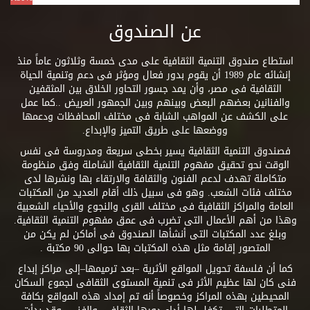
عن الصندوق
استطاع صندوق التنمية الثقافية على مدى خمسة وثلاثون عاماً منذ
إنشائه عام 1989 أن يقوم بدور فعال ومؤثر فى دعم وتنمية الحياة
الثقافية فى مصر، وأن يمد جسور التحاور الخلاق بين المثقفين
والفنانين بعضهم البعض وبينهم وبين الجمهور العريض ..كما عمل
على الكشف عن المواهب الشابة فى مختلف المحافظات ودعمها
ووضعها على طريق التميز والإبداع.
فصندوق التنمية الثقافية يسير بخطى سريعة ومدروسة فى نفس
الوقت نحو تحقيق مفهوم التنمية الثقافية الشاملة وفق منظومة
متكاملة تهدف لدعم الفنون والثقافة والارتقاء بها ونشرها لدى
مختلف فئات الشعب. وهو فى سبيل ذلك أقام العديد من المكتبات
العامة والمراكز الثقافية فى مختلف القرى والنجوع والأحياء الشعبية
وهذا من أهم الأعمال التى تضرب فى عمق مفهوم التنمية الثقافية.
وبلغ عدد المكتبات التى أنشأها الصندوق فى أماكن لم يكن من
المتصور إقامة مثل هذه المكتبات بها حوالى 90 مكتبة .
كما أن فلسفة تحويل المواقع الأثرية –بعد ترميمها–إلى مراكز إبداع
فنى كان لها عظيم الأثر فى تنمية المستوى الثقافى لجموع السكان
المحيطين بهذه المراكز وخصوصاً أنه تم إمداد هذه المواقع بكافة