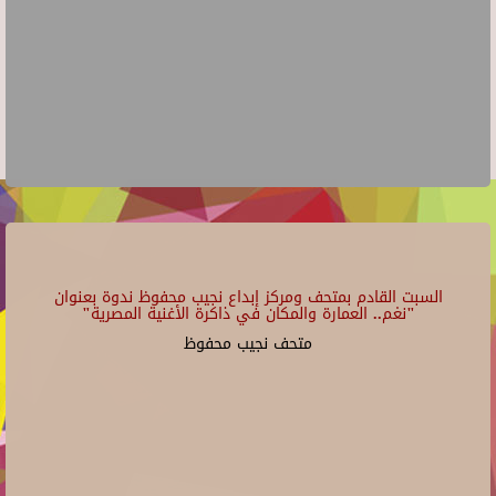
السبت القادم بمتحف ومركز إبداع نجيب محفوظ ندوة بعنوان
"نغم.. العمارة والمكان في ذاكرة الأغنية المصرية"
متحف نجيب محفوظ