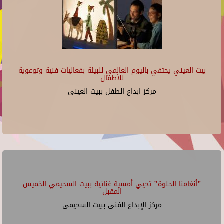
بيت العيني يحتفي باليوم العالمي للبيئة بفعاليات فنية وتوعوية
للأطفال
مركز ابداع الطفل ببيت العينى
"أنغامنا الحلوة" تحيي أمسية غنائية ببيت السحيمي الخميس
المقبل
مركز الإبداع الفنى ببيت السحيمى