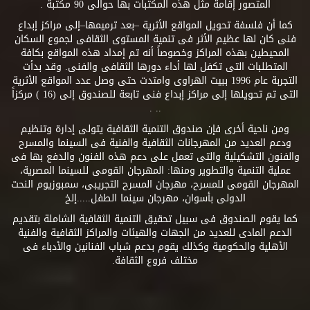
المتصور إقامة مثل هذه المكتبات بها حوالى 90 مكتبة .
كما أن فلسفة تحويل المواقع الأثرية –بعد ترميمها–إلى مراكز إبداع
فنى كان لها عظيم الأثر فى تنمية المستوى الثقافى لجموع السكان
المحيطين بهذه المراكز وخصوصاً أنه تم إمداد هذه المواقع بكافة
المتطلبات التى تكفل لها أداء دورها الثقافى والفنى. وقد بدأت
التجربة عام 1996 ببيت الهراوى وامتدت حتى وصل عدد المواقع الأثرية
التى تم تحويلها إلى مراكز إبداع فنى تابعة للصندوق إلى (16 ) مركزاً
.. .
ومن ناحية أخرى فإن صندوق التنمية الثقافية يتولى إدارة وتنظيم
ودعم العديد من المهرجانات الثقافية والفنية فى السينما والمسرح
والفنون التشكيلية والتى تعمل على دعم هذه الفنون والدفع بها فى
عملية التنمية والتطوير ومنها: المهرجان القومى للسينما المصرية،
المهرجان القومى للمسرح، مهرجان المسرح التجريبى، سمبوزيوم النحت
الدولى بأسوان، مهرجان سينما الطفل.....إلخ
كما يقوم الصندوق فى سبيل تحقيق التنمية الثقافية الشاملة بتقديم
الدعم المادى للعديد من الجهات والهيئات والمراكز الثقافية والفنية
الأهلية والحكومية وكذلك يقوم بدعم شباب الفنانين والأدباء فى
مختلف فروع الثقافة.