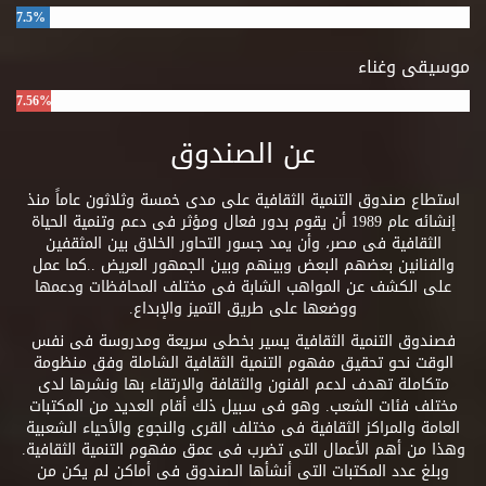
7.5%
موسيقى وغناء
7.56%
عن الصندوق
استطاع صندوق التنمية الثقافية على مدى خمسة وثلاثون عاماً منذ
إنشائه عام 1989 أن يقوم بدور فعال ومؤثر فى دعم وتنمية الحياة
الثقافية فى مصر، وأن يمد جسور التحاور الخلاق بين المثقفين
والفنانين بعضهم البعض وبينهم وبين الجمهور العريض ..كما عمل
على الكشف عن المواهب الشابة فى مختلف المحافظات ودعمها
ووضعها على طريق التميز والإبداع.
فصندوق التنمية الثقافية يسير بخطى سريعة ومدروسة فى نفس
الوقت نحو تحقيق مفهوم التنمية الثقافية الشاملة وفق منظومة
متكاملة تهدف لدعم الفنون والثقافة والارتقاء بها ونشرها لدى
مختلف فئات الشعب. وهو فى سبيل ذلك أقام العديد من المكتبات
العامة والمراكز الثقافية فى مختلف القرى والنجوع والأحياء الشعبية
وهذا من أهم الأعمال التى تضرب فى عمق مفهوم التنمية الثقافية.
وبلغ عدد المكتبات التى أنشأها الصندوق فى أماكن لم يكن من