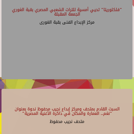
"فلكلوريتا" تحيي أمسية للتراث الشعبي المصري بقبة الغوري
الجمعة المقبلة
مركز الإبداع الفنى بقبة الغورى
السبت القادم بمتحف ومركز إبداع نجيب محفوظ ندوة بعنوان
"نغم.. العمارة والمكان في ذاكرة الأغنية المصرية"
متحف نجيب محفوظ