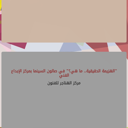
"الهزيمة الحقيقية.. ما هي؟" في صالون السينما بمركز الإبداع
الفني
مركز الهناجر للفنون