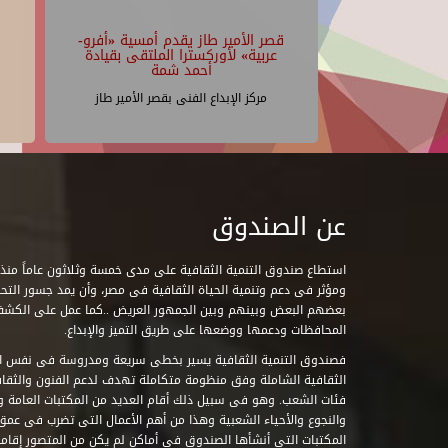
قصر الأمير طاز يقدم أمسية «أفرو-
عربية» لأوركسترا الملتقى بقيادة
أحمد شمة
مركز الإبداع الفنى بقصر الأمير طاز
عن الصندوق
ومؤثر فى دعم وتنمية الحياة الثقافية فى مصر، وأن يمد جسور التحاو
بعضهم البعض وبينهم وبين الجمهور العريض ..كما عمل على الكش
المحافظات ودعمها ووضعها على طريق التميز والإبداع.
فصندوق التنمية الثقافية يسير بخطى سريعة ومدروسة فى نفس ال
الثقافية الشاملة وفق منظومة متكاملة تهدف لدعم الفنون والثقاف
فئات الشعب. وهو فى سبيل ذلك أقام العديد من المكتبات العامة وا
والنجوع والأحياء الشعبية وهذا من أهم الأعمال التى تضرب فى عمق 