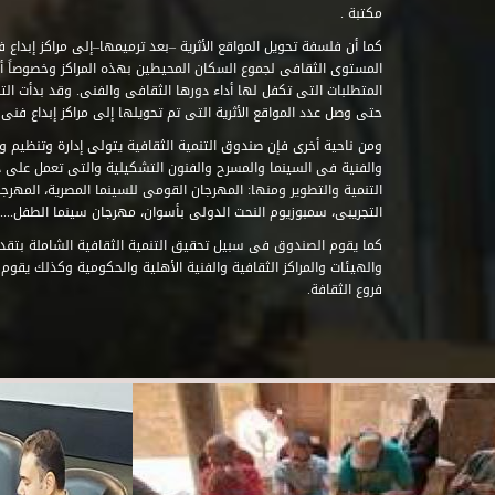
مكتبة .
كما أن فلسفة تحويل المواقع الأثرية –بعد ترميمها–إلى مراكز إبداع 
المستوى الثقافى لجموع السكان المحيطين بهذه المراكز وخصوصاً أن
حتى وصل عدد المواقع الأثرية التى تم تحويلها إلى مراكز إبداع فنى تابعة للصند
ومن ناحية أخرى فإن صندوق التنمية الثقافية يتولى إدارة وتنظيم ود
والفنية فى السينما والمسرح والفنون التشكيلية والتى تعمل على 
التنمية والتطوير ومنها: المهرجان القومى للسينما المصرية، المهر
التجريبى، سمبوزيوم النحت الدولى بأسوان، مهرجان سينما الطفل.....
كما يقوم الصندوق فى سبيل تحقيق التنمية الثقافية الشاملة بتقدي
والهيئات والمراكز الثقافية والفنية الأهلية والحكومية وكذلك يقوم
فروع الثقافة.