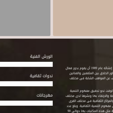
الورش الفنية
استطاع صندوق التنمية الثقافية على مدى خمسة وثلاثون عاماً منذ إنشائه عام 1989 أن يقوم بدور فعال
ر الخلاق بين المثقفين والفنانين
ندوات ثقافية
ف عن المواهب الشابة فى مختلف
وقت نحو تحقيق مفهوم التنمية
مهرجانات
ة والارتقاء بها ونشرها لدى مختلف
لمراكز الثقافية فى مختلف القرى
مفهوم التنمية الثقافية. وبلغ عدد
المكتبات التى أنشأها الصندوق فى أماكن لم يكن من المتصور إقامة مثل هذه المكتبات بها حوالى 90