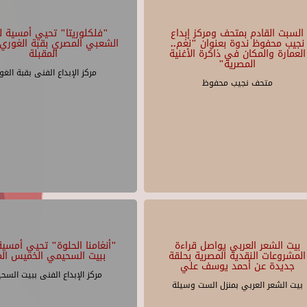
السبت القادم بمتحف ومركز إبداع
"فلكلوريتا" تحيي أمسية لل
نجيب محفوظ ندوة بعنوان "نغم..
الشعبي المصري بقبة الغوري 
العمارة والمكان في ذاكرة الأغنية
المقبلة
المصرية"
مركز الإبداع الفنى بقبة الغو
متحف نجيب محفوظ
بيت الشعر العربي يواصل قراءة
"أنغامنا الحلوة" تحيي أمسية 
المشروعات النقدية المصرية بحلقة
ببيت السحيمي الخميس الم
جديدة عن أحمد يوسف علي
مركز الإبداع الفنى ببيت السح
بيت الشعر العربي بمنزل الست وسيلة