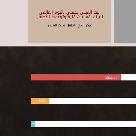
بيت العيني يحتفي باليوم العالمي
للبيئة بفعاليات فنية وتوعوية للأطفال
مركز ابداع الطفل ببيت العينى
53.25%
11%
2%