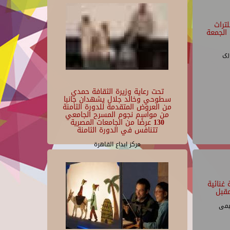
تراث
الجمعة
رى
تحت رعاية وزيرة الثقافة حمدي
سطوحي وخالد جلال يشهدان جانبا
من العروض المتقدمة للدورة الثامنة
من مواسم نجوم المسرح الجامعي
130 عرضًا من الجامعات المصرية
تتنافس في الدورة الثامنة
مركز ابداع القاهرة
غنائية
قبل
يمى