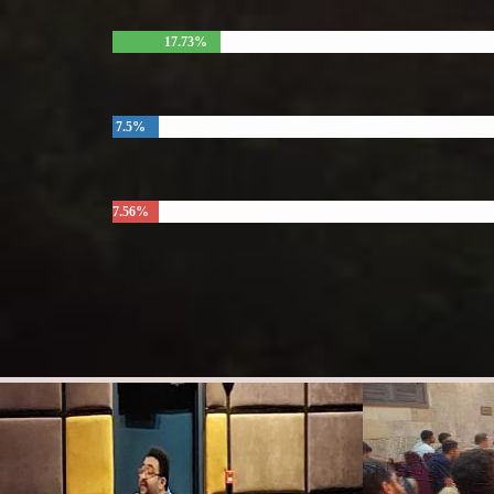
17.73%
7.5%
7.56%