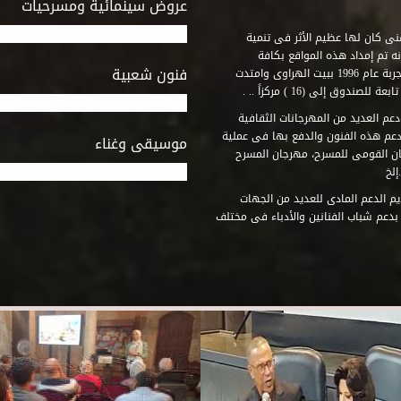
عروض سينمائية ومسرحيات
فنى كان لها عظيم الأثر فى تنمية
ه تم إمداد هذه المواقع بكافة
فنون شعبية
المتطلبات التى تكفل لها أداء دورها الثقافى والفنى. وقد بدأت التجربة عام 1996 ببيت الهراوى وامتدت
وق إلى (16 ) مركزاً .. .
عم العديد من المهرجانات الثقافية
دعم هذه الفنون والدفع بها فى عملية
موسيقى وغناء
جان القومى للمسرح، مهرجان المسرح
إلخ
م الدعم المادى للعديد من الجهات
 بدعم شباب الفنانين والأدباء فى مختلف