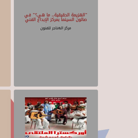
"الهزيمة الحقيقية.. ما هي؟" في
صالون السينما بمركز الإبداع الفني
مركز الهناجر للفنون