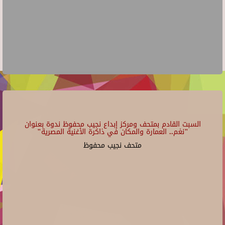
السبت القادم بمتحف ومركز إبداع نجيب محفوظ ندوة بعنوان
"نغم.. العمارة والمكان في ذاكرة الأغنية المصرية"
متحف نجيب محفوظ