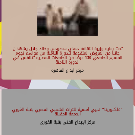
تحت رعاية وزيرة الثقافة حمدي سطوحي وخالد جلال يشهدان
جانبا من العروض المتقدمة للدورة الثامنة من مواسم نجوم
المسرح الجامعي 130 عرضًا من الجامعات المصرية تتنافس في
الدورة الثامنة
مركز ابداع القاهرة
"فلكلوريتا" تحيي أمسية للتراث الشعبي المصري بقبة الغوري
الجمعة المقبلة
مركز الإبداع الفنى بقبة الغورى