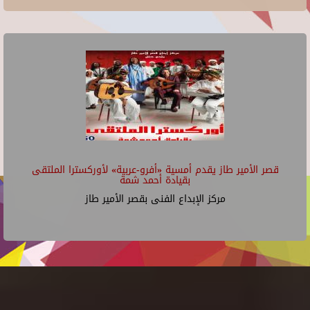
قصر الأمير طاز يقدم أمسية «أفرو-عربية» لأوركسترا الملتقى
بقيادة أحمد شمة
مركز الإبداع الفنى بقصر الأمير طاز