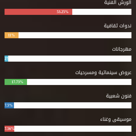
الورش الفنية
53.25%
ندوات ثقافية
11%
مهرجانات
2%
عروض سينمائية ومسرحيات
17.73%
فنون شعبية
7.5%
موسيقى وغناء
7.56%