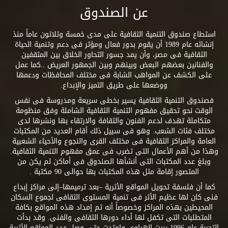
عن الصندوق
استطاع صندوق التنمية الثقافية على مدى خمسة وثلاثون عاماً منذ
إنشائه عام 1989 أن يقوم بدور فعال ومؤثر فى دعم وتنمية الحياة
الثقافية فى مصر، وأن يمد جسور التحاور الخلاق بين المثقفين
والفنانين بعضهم البعض وبينهم وبين الجمهور العريض ..كما عمل
على الكشف عن المواهب الشابة فى مختلف المحافظات ودعمها
ووضعها على طريق التميز والإبداع.
فصندوق التنمية الثقافية يسير بخطى سريعة ومدروسة فى نفس
الوقت نحو تحقيق مفهوم التنمية الثقافية الشاملة وفق منظومة
متكاملة تهدف لدعم الفنون والثقافة والارتقاء بها ونشرها لدى
مختلف فئات الشعب. وهو فى سبيل ذلك أقام العديد من المكتبات
العامة والمراكز الثقافية فى مختلف القرى والنجوع والأحياء الشعبية
وهذا من أهم الأعمال التى تضرب فى عمق مفهوم التنمية الثقافية.
وبلغ عدد المكتبات التى أنشأها الصندوق فى أماكن لم يكن من
المتصور إقامة مثل هذه المكتبات بها حوالى 90 مكتبة .
كما أن فلسفة تحويل المواقع الأثرية –بعد ترميمها–إلى مراكز إبداع
فنى كان لها عظيم الأثر فى تنمية المستوى الثقافى لجموع السكان
المحيطين بهذه المراكز وخصوصاً أنه تم إمداد هذه المواقع بكافة
المتطلبات التى تكفل لها أداء دورها الثقافى والفنى. وقد بدأت
التجربة عام 1996 ببيت الهراوى وامتدت حتى وصل عدد المواقع الأثرية